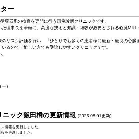
ンター
した循環器系の検査を専門に行う画像診断クリニックです。
た理事長を筆頭に、高度な技術と知識・経験が必要とされる心臓MRI
来のリスク評価を行い、『ひとりでも多くの患者様に最新・最良の心臓
ているので、忙しい方でも受診しやすいクリニックです。
い。
ター）
リニック飯田橋
の更新情報
(
2026.08.01
更新)
ラン情報を更新しました。
情報を更新しました。
。