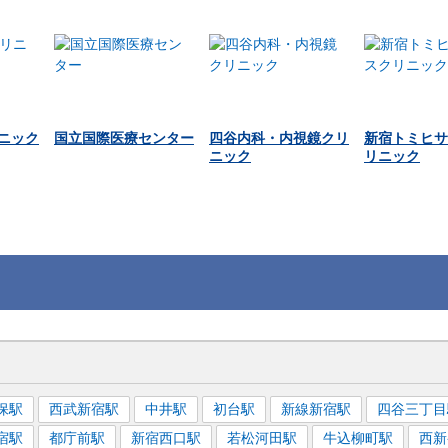
ニック
国立国際医療センター
四谷内科・内視鏡クリ
新宿トミヒサ
ニック
リニック
保
駅
西武新宿
駅
中井
駅
初台
駅
新線新宿
駅
四谷三丁目
宿
駅
都庁前
駅
新宿西口
駅
若松河田
駅
牛込柳町
駅
西新