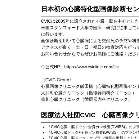
日本初の心臓特化型画像診断セ
CVICは2009年に設立された心臓・脳を中心と
米国スタンフォード大学で臨床・研究に従事してい
に行います。
画像診断を用いて心臓病による突然死の予防や将
アクセスが良く、土・日・祝日の検査対応も行っ
お問い合わせからでもぜひお気軽にご連絡くださ
◇公式HP：https://www.cviclinic.com/list
〈CVIC Group〉
心臓画像クリニック飯田橋（心臓特化型画像セン
大井町心臓クリニック（循環器内科クリニック）
仙川心臓クリニック（循環器内科クリニック）
医療法人社団CVIC 心臓画像ク
「
CVIC心臓・脳ドック+全身ガン検査(DWIBS)
」のプ
「
CVIC心臓ドック+全身ガン検査(DWIBS)
」のプラン
「
CVIC心臓・脳ドック
」のプラン情報を更新しました