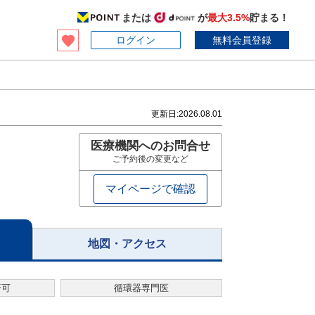
または
が
最大3.5%
貯まる！
ログイン
無料会員登録
更新日:
2026.08.01
医療機関へのお問合せ
ご予約後の変更など
マイページで確認
地図・アクセス
済可
循環器専門医