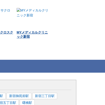
クロスク
MYメディカルクリニ
ック新宿
駅
新宿御苑前
駅
新宿三丁目
駅
宿五丁目
駅
曙橋
駅