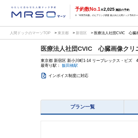
予約数No.1
2,025
※
施設の予約
※「年間予約数」のヒアリング調査 個人向け人間ドック予約サービ
人間ドックのマーソTOP
東京都
新宿区
医療法人社団CVIC 心
医療法人社団CVIC 心臓画像クリ
東京都
新宿区 新小川町1-14
リープレックス・ビズ 
最寄り駅：
飯田橋駅
インボイス制度に対応
プラン一覧