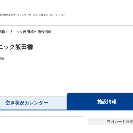
ス検索上位3サイト／22年11月～12月／調査会社：(株)ドゥ・ハウス
臓画像クリニック飯田橋の施設情報
ニック飯田橋
4階
施設情報
空き状況カレンダー
当日カード決