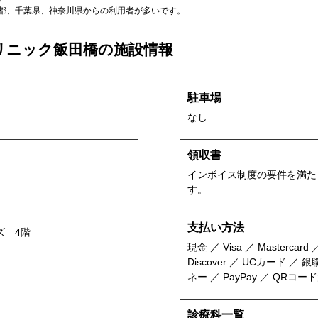
都
、
千葉県
、
神奈川県
からの利用者が多いです。
リニック飯田橋
の施設情報
駐車場
なし
領収書
インボイス制度の要件を満た
す。
支払い方法
ズ 4階
現金 ／ Visa ／ Mastercard ／
Discover ／ UCカード 
ネー ／ PayPay ／ QRコー
診療科一覧