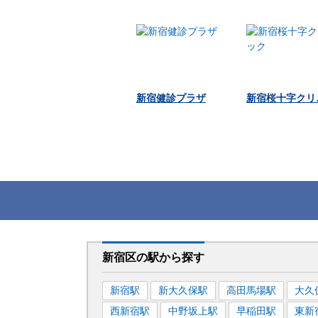
新宿健診プラザ
新宿桜十字クリ
新宿区
の駅から
探す
新宿
駅
新大久保
駅
高田馬場
駅
大久
西新宿
駅
中野坂上
駅
早稲田
駅
東新