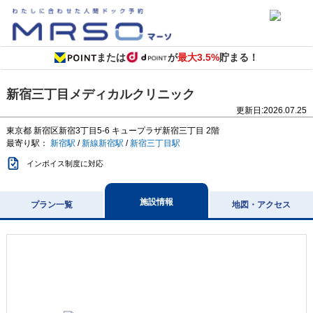
または
が
最大3.5%
貯まる！
新宿三丁目メディカルクリニック
更新日:
2026.07.25
東京都
新宿区新宿3丁目5-6
キュープラザ新宿三丁目 2階
最寄り駅：
新宿駅
/
新線新宿駅
/
新宿三丁目駅
インボイス制度に対応
施設情報
プラン一覧
地図・アクセス