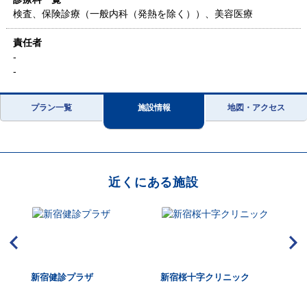
検査、保険診療（一般内科（発熱を除く））、美容医療
責任者
‐
‐
プラン一覧
施設情報
地図・アクセス
近くにある施設
ク新
新宿健診プラザ
新宿桜十字クリニック
国