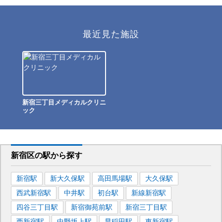
最近見た施設
新宿三丁目メディカルクリニ
ック
新宿区
の駅から
探す
新宿
駅
新大久保
駅
高田馬場
駅
大久保
駅
西武新宿
駅
中井
駅
初台
駅
新線新宿
駅
四谷三丁目
駅
新宿御苑前
駅
新宿三丁目
駅
西新宿
駅
中野坂上
駅
早稲田
駅
東新宿
駅