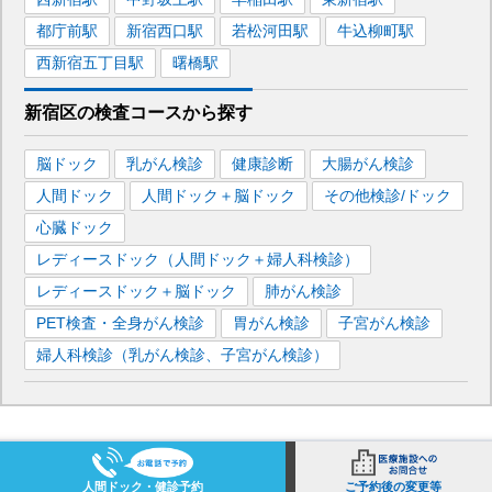
都庁前
駅
新宿西口
駅
若松河田
駅
牛込柳町
駅
西新宿五丁目
駅
曙橋
駅
新宿区
の
検査コースから探す
脳ドック
乳がん検診
健康診断
大腸がん検診
人間ドック
人間ドック＋脳ドック
その他検診/ドック
心臓ドック
レディースドック（人間ドック＋婦人科検診）
レディースドック＋脳ドック
肺がん検診
PET検査・全身がん検診
胃がん検診
子宮がん検診
婦人科検診（乳がん検診、子宮がん検診）
人間ドック・健診予約
ご予約後の変更等