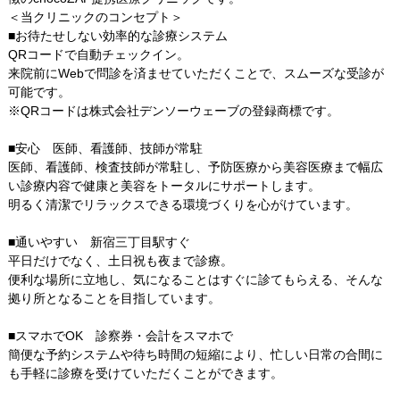
＜当クリニックのコンセプト＞
■お待たせしない効率的な診療システム​
QRコードで自動チェックイン。
来院前にWebで問診を済ませていただくことで、スムーズな受診が
可能です。
※QRコードは株式会社デンソーウェーブの登録商標です。
■安心 医師、看護師、技師が常駐
医師、看護師、検査技師が常駐し、予防医療から美容医療まで幅広
い診療内容で健康と美容をトータルにサポートします。
明るく清潔でリラックスできる環境づくりを心がけています。
■通いやすい 新宿三丁目駅すぐ
平日だけでなく、土日祝も夜まで診療。
便利な場所に立地し、気になることはすぐに診てもらえる、そんな
拠り所となることを目指しています。
■スマホでOK 診察券・会計をスマホで
簡便な予約システムや待ち時間の短縮により、忙しい日常の合間に
も手軽に診療を受けていただくことができます。