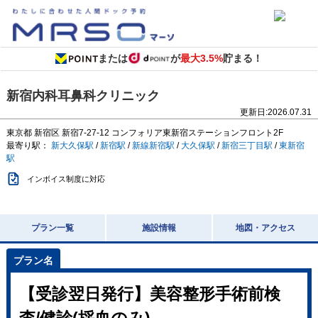
または
が
最大3.5%
貯まる！
新宿内科耳鼻科クリニック
更新日:
2026.07.31
東京都
新宿区 新宿7-27-12
コンフォリア東新宿ステーションフロント2F
最寄り駅：
新大久保駅
/
新宿駅
/
新線新宿駅
/
大久保駅
/
新宿三丁目駅
/
東新宿
駅
インボイス制度に対応
プラン一覧
施設情報
地図・アクセス
【受診翌日発行】美容整形手術前検