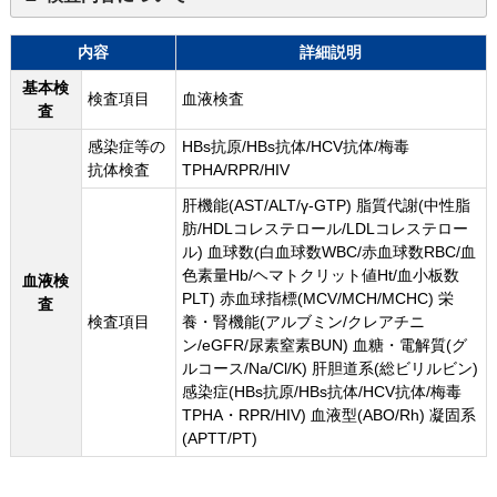
内容
詳細説明
基本検
検査項目
血液検査
査
感染症等の
HBs抗原/HBs抗体/HCV抗体/梅毒
抗体検査
TPHA/RPR/HIV
肝機能(AST/ALT/γ-GTP) 脂質代謝(中性脂
肪/HDLコレステロール/LDLコレステロー
ル) 血球数(白血球数WBC/赤血球数RBC/血
色素量Hb/ヘマトクリット値Ht/血小板数
血液検
PLT) 赤血球指標(MCV/MCH/MCHC) 栄
査
検査項目
養・腎機能(アルブミン/クレアチニ
ン/eGFR/尿素窒素BUN) 血糖・電解質(グ
ルコース/Na/Cl/K) 肝胆道系(総ビリルビン)
感染症(HBs抗原/HBs抗体/HCV抗体/梅毒
TPHA・RPR/HIV) 血液型(ABO/Rh) 凝固系
(APTT/PT)