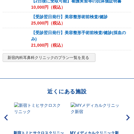
【2日後に受取可能】看護実習等の抗体価証明書
10,000
円（税込）
【受診翌日発行】美容整形術前検査/健診
25,000
円（税込）
【受診翌日発行】美容整形手術前検査/健診(採血の
み)
21,000
円（税込）
新宿内科耳鼻科クリニック
のプラン一覧を見る
近くにある施設
新
新宿トミヒサクロスクリニッ
MYメディカルクリニック新
総