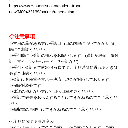
https://www.e-s-assist.com/patient-front-
new/M00422139/patient/reservation
◇注意事項
※常用の薬がある方は受診日当日の内服についてかかりつけ
医にご相談ください。
※受付時に身分証の提示をお願いします。(運転免許証、保険
証、マイナンバーカード、学生証など)
※受付～会計まで約30分程度です。予約時間に遅れるときは
必ずご連絡ください。
※会計は各種電子マネー決済、現金が対応しております。
※保険対象外です。
※体調の優れない方は別日へ日程変更ください。
※電話で結果をお伝えすることはできかねるのでご了承くだ
さい。
※領収書の再発行はできかねるのでご了承ください。
<<予約に関する諸注意>>
※インターネットでのご予約は、仮予約になります。予約は