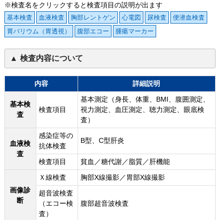
※検査名をクリックすると検査項目の説明が出ます
基本検査
血液検査
胸部レントゲン
心電図
尿検査
便潜血検査
胃バリウム（胃透視）
腹部エコー
腫瘍マーカー
検査内容について
内容
詳細説明
基本測定（身長、体重、BMI、腹囲測定、
基本検
検査項目
視力測定、血圧測定、聴力測定、眼底検
査
査）
感染症等の
B型、C型肝炎
血液検
抗体検査
査
検査項目
貧血／糖代謝／脂質／肝機能
Ｘ線検査
胸部X線撮影／胃部X線撮影
画像診
超音波検査
断
（エコー検
腹部超音波検査
査）