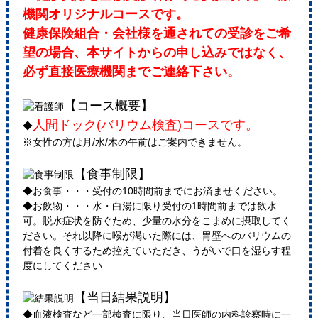
機関オリジナルコースです。
健康保険組合・会社様を通されての受診をご希
望の場合、本サイトからの申し込みではなく、
必ず直接医療機関までご連絡下さい。
【コース概要】
人間ドック(バリウム検査)コースです。
◆
※女性の方は月/水/木の午前はご案内できません。
【食事制限】
◆お食事・・・受付の10時間前までにお済ませください。
◆お飲物・・・水・白湯に限り受付の1時間前までは飲水
可。脱水症状を防ぐため、少量の水分をこまめに摂取してく
ださい。それ以降に喉が渇いた際には、胃壁へのバリウムの
付着を良くするため控えていただき、うがいで口を湿らす程
度にしてください
【当日結果説明】
◆血液検査など一部検査に限り、当日医師の内科診察時に一