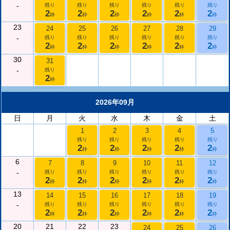
-
残り
残り
残り
残り
残り
残り
2
2
2
2
2
2
枠
枠
枠
枠
枠
枠
23
24
25
26
27
28
29
-
残り
残り
残り
残り
残り
残り
2
2
2
2
2
2
枠
枠
枠
枠
枠
枠
30
31
-
残り
2
枠
2026年09月
日
月
火
水
木
金
土
1
2
3
4
5
残り
残り
残り
残り
残り
2
2
2
2
2
枠
枠
枠
枠
枠
6
7
8
9
10
11
12
-
残り
残り
残り
残り
残り
残り
2
2
2
2
2
2
枠
枠
枠
枠
枠
枠
13
14
15
16
17
18
19
-
残り
残り
残り
残り
残り
残り
2
2
2
2
2
2
枠
枠
枠
枠
枠
枠
20
21
22
23
24
25
26