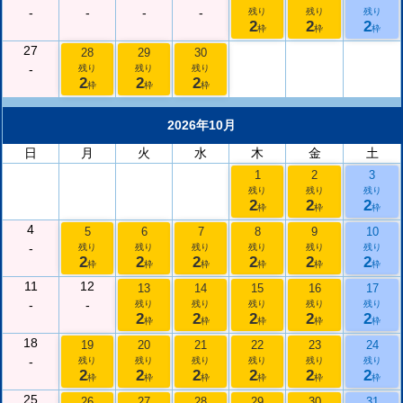
-
-
-
-
残り
残り
残り
2
2
2
枠
枠
枠
27
28
29
30
-
残り
残り
残り
2
2
2
枠
枠
枠
2026年10月
日
月
火
水
木
金
土
1
2
3
残り
残り
残り
2
2
2
枠
枠
枠
4
5
6
7
8
9
10
-
残り
残り
残り
残り
残り
残り
2
2
2
2
2
2
枠
枠
枠
枠
枠
枠
11
12
13
14
15
16
17
-
-
残り
残り
残り
残り
残り
2
2
2
2
2
枠
枠
枠
枠
枠
18
19
20
21
22
23
24
-
残り
残り
残り
残り
残り
残り
2
2
2
2
2
2
枠
枠
枠
枠
枠
枠
25
26
27
28
29
30
31