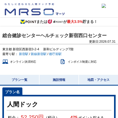
または
が
最大3.5%
貯まる！
総合健診センターヘルチェック新宿西口センター
更新日:
2026.07.31
東京都
新宿区西新宿3-2-4
新和ビルディング7階
最寄り駅：
新宿駅
/
新線新宿駅
/
都庁前駅
オンライン決済対応
インボイス制度に対応
プラン一覧
施設情報
地図・アクセス
人間ドック
52,250
円
料金：
（税込）
475
ポイント貯まる