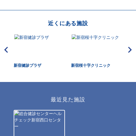
近くにある施設
ク新
新宿健診プラザ
新宿桜十字クリニック
国
最近見た施設