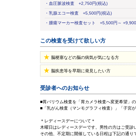
・
血圧脈波検査
+
2,750
円
(税込)
・
乳腺エコー検査
+
5,500
円
(税込)
・
腫瘍マーカー検査セット
+
5,500
円
～ +9,9
この検査を受けて欲しい方
脳梗塞などの脳の病気が気になる方
脳疾患等を早期に発見したい方
受診者へのお知らせ
■胃バリウム検査を「胃カメラ検査へ変更希望」
■「乳がん検査（マンモグラフィ検査）」「子宮
＊レディースデーについて＊
木曜日はレディースデーです。男性の方はご受診
その他、不定期に開催している日程は下記の通り