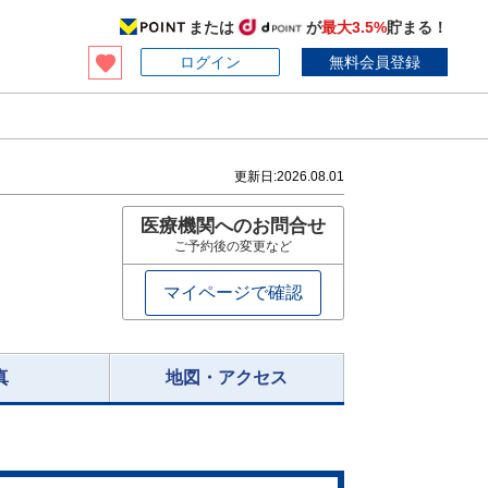
または
が
最大3.5%
貯まる！
ログイン
無料会員登録
更新日:
2026.08.01
医療機関へのお問合せ
ご予約後の変更など
マイページで確認
真
地図・アクセス