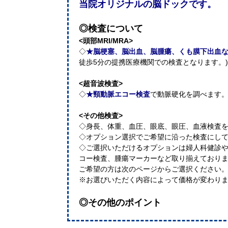
当院オリジナルの脳ドックです。
◎検査について
<頭部MRI/MRA>
◇
★脳梗塞、脳出血、脳腫瘍、くも膜下出血
徒歩5分の提携医療機関での検査となります。
<超音波検査>
◇
★頸動脈エコー検査
で動脈硬化を調べます
<その他検査>
◇身長、体重、血圧、眼底、眼圧、血液検査
◇オプション選択でご希望に沿った検査にし
◇ご選択いただけるオプションは婦人科健診
コー検査、腫瘍マーカーなど取り揃えており
ご希望の方は次のページからご選択ください
※お選びいただく内容によって価格が変わり
◎その他のポイント