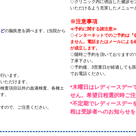
◇クリニック内に併設した健診セ
いただけるよう充実したメニュー
※注意事項
≪予約に関する諸注意≫
など
の脳疾患を調べます。(当院から
◇
インターネットでのご予約は『
)
ません。電話またはメールによる
が成立します。
◇随時ご予約を頂いておりますの
。
了承下さい。
◇予約後、3営業日が経過しても
でお電話ください。
を行います。
ていただけます。
*木曜日はレディースデー
や検査項目以外の血液検査、各種エ
ます。
せん。希望日程選択時ご注
。
*不定期でレディースデー
ますので、ご注意ください。
程は受診者へのお知らせを