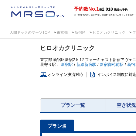
予約数No.1
2,018
※
施設の予約
※「年間予約数」のヒアリング調査 個人向け人間ドック予約サービ
人間ドックのマーソTOP
東京都
新宿区
ヒロオカクリニック
プ
ヒロオカクリニック
東京都
新宿区新宿2-5-12
フォーキャスト新宿アヴェニ
最寄り駅：
新宿駅
/
新線新宿駅
/
新宿御苑前駅
/
新宿
オンライン決済対応
インボイス制度に対
プラン一覧
空き状