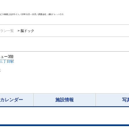
ス検索上位3サイト／22年11月～12月／調査会社：(株)ドゥ・ハウス
ラン一覧
脳ドック
ュー3階
三丁目駅
応
況カレンダー
施設情報
写