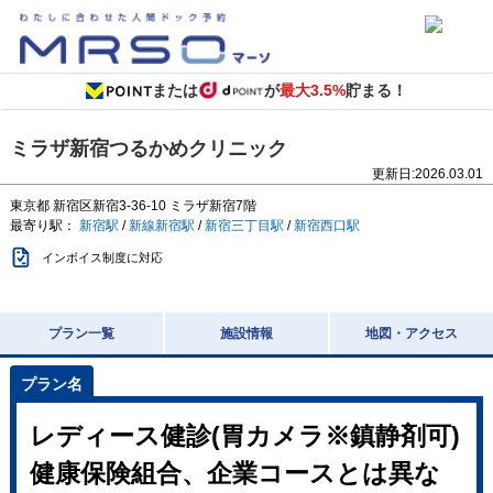
または
が
最大3.5%
貯まる！
ミラザ新宿つるかめクリニック
更新日:
2026.03.01
東京都
新宿区新宿3-36-10
ミラザ新宿7階
最寄り駅：
新宿駅
/
新線新宿駅
/
新宿三丁目駅
/
新宿西口駅
インボイス制度に対応
プラン一覧
施設情報
地図・アクセス
レディース健診(胃カメラ※鎮静剤可)
健康保険組合、企業コースとは異な