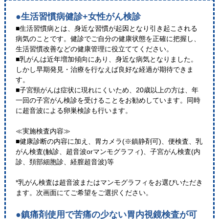
●生活習慣病健診+女性がん検診
■生活習慣病とは、身近な習慣が起因となり引き起こされる
病気のことです。健診でご自分の健康状態を正確に把握し、
生活習慣改善などの健康管理に役立ててください。
■乳がんは近年増加傾向にあり、身近な病気となりました。
しかし早期発見・治療を行なえば良好な経過が期待できま
す。
■子宮頸がんは症状に現れにくいため、20歳以上の方は、年
一回の子宮がん検診を受けることをお勧めしています。同時
に超音波による卵巣検診も行います。
≪実施検査内容≫
■健康診断の内容に加え、胃カメラ(※鎮静剤可)、便検査、乳
がん検査(触診、超音波orマンモグラフィ)、子宮がん検査(内
診、頚部細胞診、経膣超音波)等
*乳がん検査は超音波またはマンモグラフィをお選びいただき
ます。次画面にてご希望をご選択ください。
●鎮痛剤使用で苦痛の少ない胃内視鏡検査が可