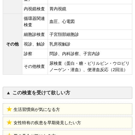
内視鏡検査
胃内視鏡
循環器関連
血圧、心電図
検査
細胞診検査
子宮頚部細胞診
その他
視診、触診
乳房視触診
診察
問診、内科診察、子宮内診
尿検査（蛋白・糖・ビリルビン・ウロビリ
その他検査
ノーゲン・潜血）、便潜血反応（2回法）
この検査を受けて欲しい方
生活習慣病が気になる方
女性特有の疾患を早期発見したい方