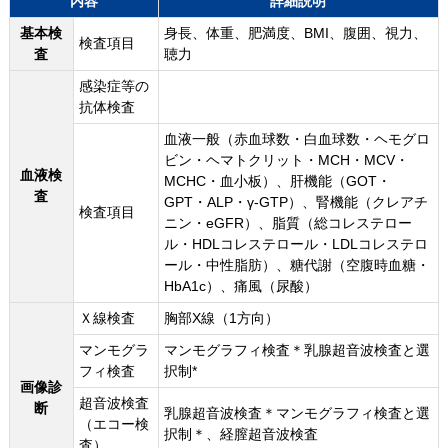
内容
詳細説明
基本検
身長、体重、肥満度、BMI、腹囲、視力、
検査項目
査
聴力
感染症等の
抗体検査
血液一般（赤血球数・白血球数・ヘモグロ
ビン・ヘマトクリット・MCH・MCV・
血液検
MCHC・血小板）、肝機能（GOT・
査
GPT・ALP・γ-GTP）、腎機能（クレアチ
検査項目
ニン・eGFR）、脂質（総コレステロー
ル・HDLコレステロール・LDLコレステロ
ール・中性脂肪）、糖代謝（空腹時血糖・
HbA1c）、痛風（尿酸）
Ｘ線検査
胸部X線（1方向）
マンモグラ
マンモグラフィ検査＊乳腺超音波検査と選
フィ検査
択制*
画像診
超音波検査
断
乳腺超音波検査＊マンモグラフィ検査と選
（エコー検
択制＊、経膣超音波検査
査）