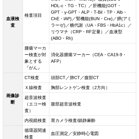
HDL‐c・TG・TC）／肝機能(GOT・
GPT・γ-GPT・ALP・T-Bil・TP・Alb・
検査項目
血液検
ChE・lAP)／腎機能(BUN・Cre)／膵(アミ
査
ラーゼ)／糖代謝（UA・FBS・HbA1c）／
リウマチ（CRP・RF定量）／血液型
(ABO・Rh)
腫瘍マーカ
ー検査が対
消化器腫瘍マーカー（CEA・CA19-9・
象とする
AFP）
『がん』
CT検査
頭部CT／肺CT／腹部CT
Ｘ線検査
胸部レントゲン検査（2方向）
画像診
超音波検査
断
（エコー検
腹部超音波検査
査）
内視鏡検査
胃カメラ検査/鎮静麻酔
循環器関連
血圧測定／安静時心電図
検査