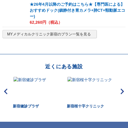
★26年4月以降のご予約はこちら★【専門医による】
おすすめドック(鎮静付き胃カメラ+肺CT+頸動脈エコ
ー)
62,260
円（税込）
MYメディカルクリニック新宿
のプラン一覧を見る
近くにある施設
新宿健診プラザ
新宿桜十字クリニック
国