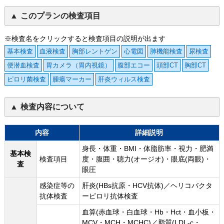
このプランの検査項目
※検査名をクリックすると検査項目の説明が出ます
基本検査
血液検査
胸部レントゲン
心電図
肺機能検査
尿検査
便潜血検査
胃カメラ（胃内視鏡）
腹部エコー
頭部CT
胸部CT
ピロリ菌検査
腫瘍マーカー
肝炎ウィルス検査
検査内容について
内容
詳細説明
身長・体重・BMI・体脂肪率・視力・肥満
基本検
検査項目
度・腹囲・聴力(オージオ)・眼底(両眼)・
査
眼圧
感染症等の
肝炎(HBs抗原・HCV抗体)／ヘリコバクタ
抗体検査
ーピロリ抗体検査
血算(赤血球・白血球・Hb・Hct・血小板・
MCV・MCH・MCHC)／脂質(LDL-c・