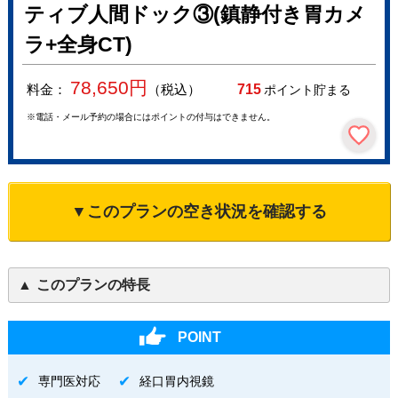
ティブ人間ドック③(鎮静付き胃カメ
ラ+全身CT)
78,650
円
料金：
（税込）
715
ポイント貯まる
※電話・メール予約の場合にはポイントの付与はできません。
▼このプランの空き状況を確認する
このプランの特長
POINT
専門医対応
経口胃内視鏡