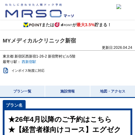
または
が
最大3.5%
貯まる！
MYメディカルクリニック新宿
更新日:
2026.04.24
東京都
新宿区西新宿1-26-2
新宿野村ビル5階
最寄り駅：
西新宿駅
インボイス制度に対応
プラン一覧
施設情報
地図・アクセス
★26年4月以降のご予約はこちら
★【経営者様向けコース】エグゼク