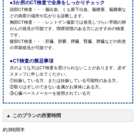
●3か所のCT検査で全身をしっかりチェック
頭部CT検査・・・脳出血、くも膜下出血、脳梗塞、脳腫瘍な
どの病変の場所や広がりを診断します。
胸部CT検査・・・レントゲン撮影では発見しづらい早期の肺
がんの発見が可能です。喫煙習慣のある方におすすめの検査
です。
腹部CT検査・・・肝臓、胆嚢、膵臓、腎臓、脾臓などの疾患
の早期発見が可能です。
●CT検査の禁忌事項
次のような方はCT検査を受けられないことがあります。必ず
スタッフに申し出てください。
①妊娠している方、または妊娠している可能性のある方。
②取りはずしのできない金属がお身体にある方。
③心臓ペースメーカーを使用されている方
このプランの所要時間
約3時間半