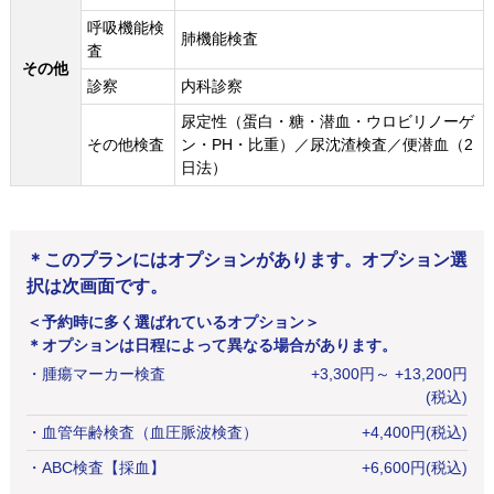
呼吸機能検
肺機能検査
査
その他
診察
内科診察
尿定性（蛋白・糖・潜血・ウロビリノーゲ
その他検査
ン・PH・比重）／尿沈渣検査／便潜血（2
日法）
＊このプランにはオプションがあります。オプション選
択は次画面です。
＜予約時に多く選ばれているオプション＞
＊オプションは日程によって異なる場合があります。
・
腫瘍マーカー検査
+
3,300
円
～ +13,200円
(税込)
・
血管年齢検査（血圧脈波検査）
+
4,400
円
(税込)
・
ABC検査【採血】
+
6,600
円
(税込)