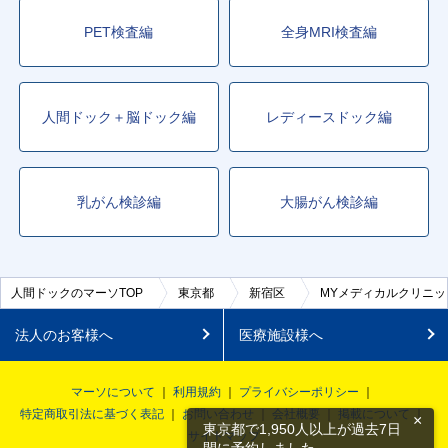
PET検査編
全身MRI検査編
人間ドック＋脳ドック編
レディースドック編
乳がん検診編
大腸がん検診編
人間ドックのマーソTOP
東京都
新宿区
MYメディカルクリニッ
法人のお客様へ
医療施設様へ
マーソについて
利用規約
プライバシーポリシー
特定商取引法に基づく表記
お問い合わせ
会社概要
掲載について
×
東京都で1,950人以上が過去7日
サイトマップ