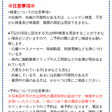
※注意事項※
<検査についての注意事項>
※妊娠中、妊娠の可能性がある方は、レントゲン検査、子宮
がん検査及び体脂肪、腹囲の測定は受診できません。
●下記の項目に該当する方はMRI検査を受診することができな
い場合がございますので、ご予約の際に必ずご相談をお願い
致します。
・心臓ペースメーカー、除細動器、刺激電極などを身につけ
ている方
・体内に脳動脈瘤クリップや人工関節などの金属が埋め込ま
れている方
・入墨をされている方(まゆなども含む)
・妊娠している方、あるいは妊娠の可能性がある方
・服用中の薬のある方は、かかりつけ医にご相談ください。
<予約についての注意事項>
※日本語不可の方は同性の通訳同伴が必須です。検査中も付
き添いいただくため、一名につき一名の通訳が必要です。
※インターネットでのご予約は、仮予約になります。電話ま
たはメールによる確認後、予約が成立いたします。随時ご予