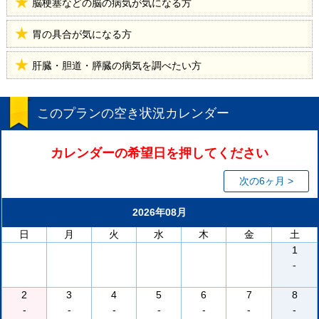
脳梗塞などの脳の病気が気になる方
胃の具合が気になる方
肝臓・胆道・膵臓の病気を調べたい方
このプランの空き状況カレンダー
カレンダーの希望日を押してください
次の6ヶ月 >
2026年08月
日
月
火
水
木
金
土
1
-
2
3
4
5
6
7
8
-
-
-
-
-
-
-