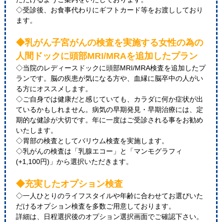
◇受診後、お食事代わりにギフトカード等をお渡ししており
ます。
◆乳がん子宮がんの検査を実施する女性の為の
人間ドックに頭部MRI/MRAを追加したプラン
◇当院のレディースドックに頭部MRI/MRA検査を追加したプ
ランです。脳の疾患が気になる方や、血縁に脳卒中の人がい
る方にオススメします。
◇ご自身では健康だと感じていても、カラダに何か症状が出
ているかもしれません。病気の早期発見・早期治療には、定
期的な健診が大切です。年に一度はご受診される事をお勧め
いたします。
◇胃部の検査としてバリウム検査を実施します。
◇乳がんの検査は「乳腺エコー」と「マンモグラフィ
(+1,100円)」から選択いただきます。
◆充実したオプション検査
◇一人ひとりのライフスタイルや年齢に合わせてお選びいた
だけるオプション検査を多数ご用意しております。
詳細は、日程選択後のオプション選択画面でご確認下さい。