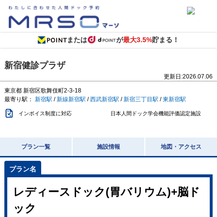
または
が
最大3.5%
貯まる！
新宿健診プラザ
更新日:
2026.07.06
東京都
新宿区歌舞伎町2-3-18
最寄り駅：
新宿駅
/
新線新宿駅
/
西武新宿駅
/
新宿三丁目駅
/
東新宿駅
インボイス制度に対応
日本人間ドック学会機能評価認定施設
プラン一覧
施設情報
地図・アクセス
レディースドック(胃バリウム)+脳ド
ック