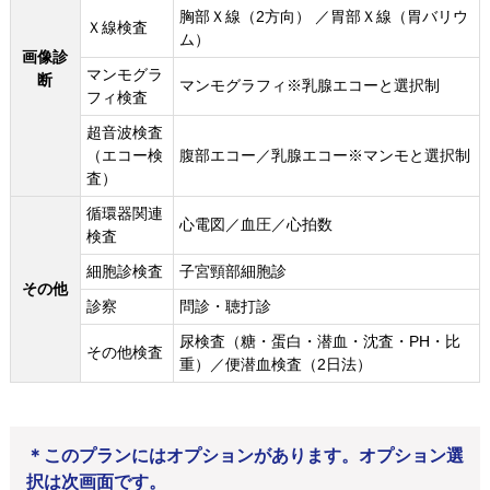
胸部Ｘ線（2方向） ／胃部Ｘ線（胃バリウ
Ｘ線検査
ム）
画像診
マンモグラ
断
マンモグラフィ※乳腺エコーと選択制
フィ検査
超音波検査
（エコー検
腹部エコー／乳腺エコー※マンモと選択制
査）
循環器関連
心電図／血圧／心拍数
検査
細胞診検査
子宮頸部細胞診
その他
診察
問診・聴打診
尿検査（糖・蛋白・潜血・沈査・PH・比
その他検査
重）／便潜血検査（2日法）
＊このプランにはオプションがあります。オプション選
択は次画面です。