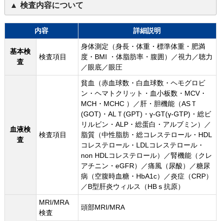
検査内容について
内容
詳細説明
身体測定（身長・体重・標準体重・肥満
基本検
検査項目
度・BMI ・体脂肪率・腹囲）／視力／聴力
査
／眼底／眼圧
貧血（赤血球数・白血球数・ヘモグロビ
ン・ヘマトクリット・血小板数・MCV・
MCH・MCHC ）／肝・胆機能（ASＴ
(GOT)・ALＴ(GPT)・γ-GT(γ-GTP)・総ビ
リルビン・ALP・総蛋白・アルブミン）／
血液検
検査項目
脂質（中性脂肪・総コレステロール・HDL
査
コレステロール・LDLコレステロール・
non HDLコレステロール）／腎機能（クレ
アチニン・eGFR）／痛風（尿酸）／糖尿
病（空腹時血糖・HbA1c）／炎症（CRP）
／B型肝炎ウィルス（HBｓ抗原）
MRI/MRA
頭部MRI/MRA
検査