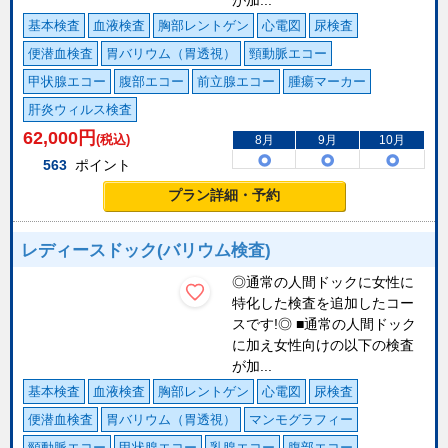
が加...
基本検査
血液検査
胸部レントゲン
心電図
尿検査
便潜血検査
胃バリウム（胃透視）
頸動脈エコー
甲状腺エコー
腹部エコー
前立腺エコー
腫瘍マーカー
肝炎ウィルス検査
62,000
円
(税込)
8月
9月
10月
563
ポイント
プラン詳細・予約
レディースドック(バリウム検査)
◎通常の人間ドックに女性に
特化した検査を追加したコー
スです!◎ ■通常の人間ドック
に加え女性向けの以下の検査
が加...
基本検査
血液検査
胸部レントゲン
心電図
尿検査
便潜血検査
胃バリウム（胃透視）
マンモグラフィー
頸動脈エコー
甲状腺エコー
乳腺エコー
腹部エコー