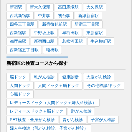
新宿
駅
新大久保
駅
高田馬場
駅
大久保
駅
西武新宿
駅
中井
駅
初台
駅
新線新宿
駅
四谷三丁目
駅
新宿御苑前
駅
新宿三丁目
駅
西新宿
駅
中野坂上
駅
早稲田
駅
東新宿
駅
都庁前
駅
新宿西口
駅
若松河田
駅
牛込柳町
駅
西新宿五丁目
駅
曙橋
駅
新宿区
の
検査コースから探す
脳ドック
乳がん検診
健康診断
大腸がん検診
人間ドック
人間ドック＋脳ドック
その他検診/ドック
心臓ドック
レディースドック（人間ドック＋婦人科検診）
レディースドック＋脳ドック
肺がん検診
PET検査・全身がん検診
胃がん検診
子宮がん検診
婦人科検診（乳がん検診、子宮がん検診）