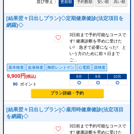
並び替え：
更新順
予約数順
安い順
高い順
[結果翌々日出しプラン]◇定期健康健診(法定項目を
網羅)◇
3日前まで予約可能なコースで
す! 健康診断を早めに受けた
い! 急ぎで必要になった! と
いう方のために前々日まで
ご...
基本検査
血液検査
胸部レントゲン
心電図
尿検査
9,900
円
(税込)
8月
9月
10月
90
ポイント
プラン詳細・予約
[結果翌々日出しプラン]◇雇用時健康健診(法定項目
を網羅)◇
3日前まで予約可能なコースで
す! 健康診断を早めに受けた