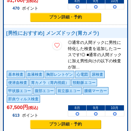
51,700
円
(税込)
8月
9月
10月
470
ポイント
プラン詳細・予約
[男性におすすめ] メンズドック(胃カメラ)
◎通常の人間ドックに男性に
特化した検査を追加したコー
スです!◎ ■通常の人間ドック
に加え男性向けの以下の検査
が加...
基本検査
血液検査
胸部レントゲン
心電図
尿検査
便潜血検査
胃カメラ（胃内視鏡）
頸動脈エコー
甲状腺エコー
腹部エコー
前立腺エコー
腫瘍マーカー
肝炎ウィルス検査
67,500
円
(税込)
8月
9月
10月
613
ポイント
プラン詳細・予約