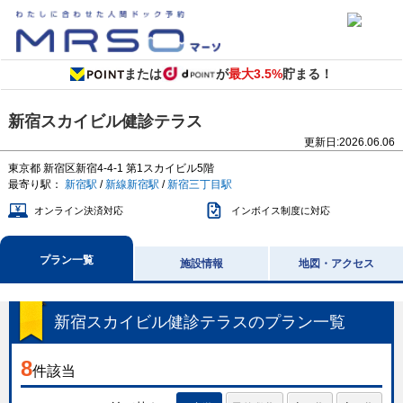
または
が
最大3.5%
貯まる！
新宿スカイビル健診テラス
更新日:
2026.06.06
東京都
新宿区新宿4-4-1
第1スカイビル5階
最寄り駅：
新宿駅
/
新線新宿駅
/
新宿三丁目駅
オンライン決済対応
インボイス制度に対応
プラン一覧
施設情報
地図・アクセス
新宿スカイビル健診テラス
のプラン一覧
8
件該当