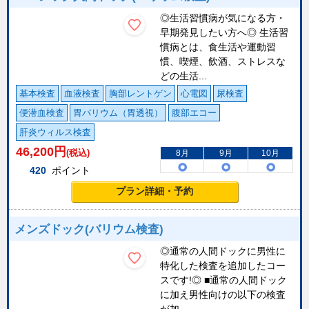
◎生活習慣病が気になる方・
早期発見したい方へ◎ 生活習
慣病とは、食生活や運動習
慣、喫煙、飲酒、ストレスな
どの生活...
基本検査
血液検査
胸部レントゲン
心電図
尿検査
便潜血検査
胃バリウム（胃透視）
腹部エコー
肝炎ウィルス検査
46,200
円
(税込)
8月
9月
10月
420
ポイント
プラン詳細・予約
メンズドック(バリウム検査)
◎通常の人間ドックに男性に
特化した検査を追加したコー
スです!◎ ■通常の人間ドック
に加え男性向けの以下の検査