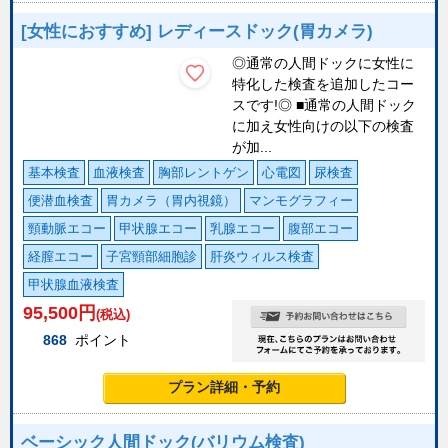
[女性におすすめ] レディースドック(胃カメラ)
◎通常の人間ドックに女性に
特化した検査を追加したコー
スです!◎ ■通常の人間ドック
に加え女性向けの以下の検査
が加...
基本検査
血液検査
胸部レントゲン
心電図
尿検査
便潜血検査
胃カメラ（胃内視鏡）
マンモグラフィー
頸動脈エコー
甲状腺エコー
乳腺エコー
腹部エコー
経膣エコー
子宮頸部細胞診
肝炎ウィルス検査
甲状腺血液検査
95,500
円
(税込)
868
ポイント
プラン詳細・予約
ベーシック人間ドック(バリウム検査)