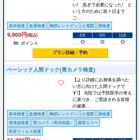
い! 急ぎで必要になった! と
いう方のために前々日まで
ご...
基本検査
血液検査
胸部レントゲン
心電図
尿検査
9,900
円
(税込)
8月
9月
10月
90
ポイント
プラン詳細・予約
ベーシック人間ドック(胃カメラ検査)
【より詳細にお身体を調べた
い方に向けた人間ドックで
す!】 当院では予防医学の考え
に基づき、ご受診される皆様
の健康...
基本検査
血液検査
胸部レントゲン
心電図
尿検査
便潜血検査
胃カメラ（胃内視鏡）
腹部エコー
肝炎ウィルス検査