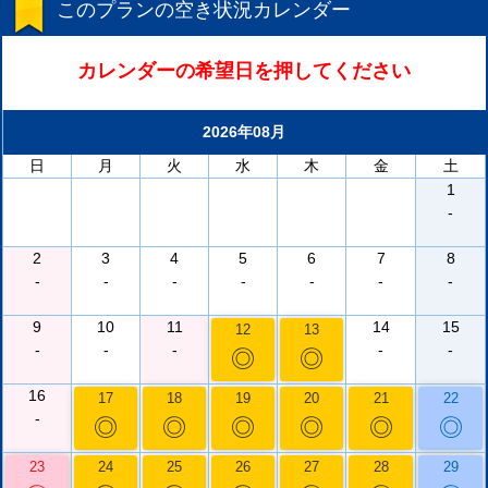
このプランの空き状況カレンダー
カレンダーの希望日を押してください
2026年08月
日
月
火
水
木
金
土
1
-
2
3
4
5
6
7
8
-
-
-
-
-
-
-
9
10
11
14
15
12
13
-
-
-
-
-
◎
◎
16
17
18
19
20
21
22
-
◎
◎
◎
◎
◎
◎
23
24
25
26
27
28
29