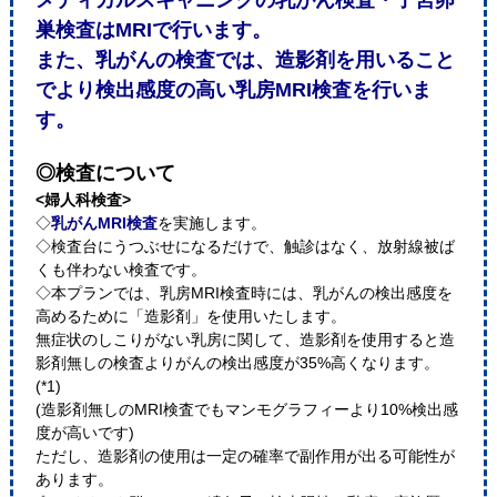
メディカルスキャニングの乳がん検査・子宮卵
巣検査はMRIで行います。
また、乳がんの検査では、造影剤を用いること
でより検出感度の高い乳房MRI検査を行いま
す。
◎検査について
<婦人科検査>
◇
乳がんMRI検査
を実施します。
◇検査台にうつぶせになるだけで、触診はなく、放射線被ば
くも伴わない検査です。
◇本プランでは、乳房MRI検査時には、乳がんの検出感度を
高めるために「造影剤」を使用いたします。
無症状のしこりがない乳房に関して、造影剤を使用すると造
影剤無しの検査よりがんの検出感度が35%高くなります。
(*1)
(造影剤無しのMRI検査でもマンモグラフィーより10%検出感
度が高いです)
ただし、造影剤の使用は一定の確率で副作用が出る可能性が
あります。