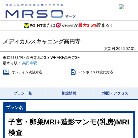
または
が
最大3.5%
貯まる！
メディカルスキャニング高円寺
更新日:
2026.07.31
東京都
杉並区高円寺北2-3-3
WHARF高円寺2F
最寄り駅：
高円寺駅
オンライン決済対応
インボイス制度に対応
プラン一覧
施設情報
地図・アクセス
子宮・卵巣MRI+造影マンモ(乳房)MRI
検査