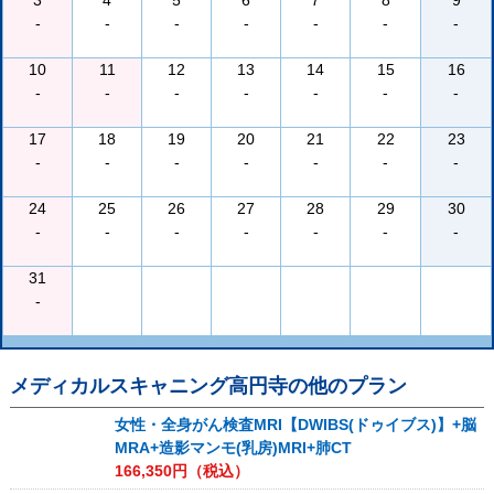
3
4
5
6
7
8
9
-
-
-
-
-
-
-
10
11
12
13
14
15
16
-
-
-
-
-
-
-
17
18
19
20
21
22
23
-
-
-
-
-
-
-
24
25
26
27
28
29
30
-
-
-
-
-
-
-
31
-
メディカルスキャニング高円寺
の他のプラン
女性・全身がん検査MRI【DWIBS(ドゥイブス)】+脳
MRA+造影マンモ(乳房)MRI+肺CT
166,350
円（税込）