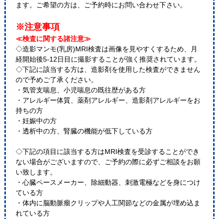
ます。ご希望の方は、ご予約時にお問い合わせ下さい。
※注意事項
≪検査に関する諸注意≫
◇造影マンモ(乳房)MRI検査は画像を見やすくするため、月
経開始後5-12日目に撮影することが強く推奨されています。
◇下記に該当する方は、造影剤を使用した検査ができません
ので予めご了承ください。
・気管支喘息、小児喘息の既往歴がある方
・アレルギー体質、薬剤アレルギー、造影剤アレルギーをお
持ちの方
・妊娠中の方
・透析中の方、腎臓の機能が低下している方
◇下記の項目に該当する方はMRI検査を受診することができ
ない場合がございますので、ご予約の際に必ずご相談をお願
い致します。
・心臓ペースメーカー、除細動器、刺激電極などを身につけ
ている方
・体内に脳動脈瘤クリップや人工関節などの金属が埋め込ま
れている方