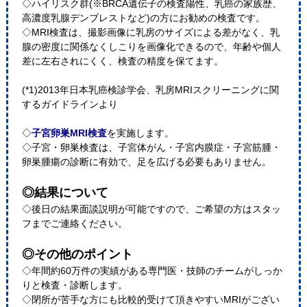
◇ハイリスク群(※BRCA遺伝子の検査陽性、乳癌の家族歴、
高濃度乳腺デンブレストなど)の方にお勧めの検査です。
◇MRI検査は、撮影画像に乳房のサイズによる差がなく、乳
腺の密度に関係なくしこりを画像化できるので、年齢や個人
差に左右されにくく、検査の精度を保てます。
(*1)2013年日本乳癌検診学会、乳房MRIスクリーニングに関
するガイドラインより
◇
子宮卵巣MRI検査
を実施します。
◇子宮・卵巣検査は、子宮体がん・子宮内膜症・子宮筋腫・
卵巣腫瘍の診断に有効で、足を広げる必要もありません。
◎結果について
◇後日の結果面談説明が可能ですので、ご希望の方はスタッ
フまでご連絡ください。
◎その他のポイント
◇年間約60万件の実績がある専門医・技師のチームがしっか
りと検査・診断します。
◇閉所が苦手な方にも比較的受けて頂きやすいMRIがござい