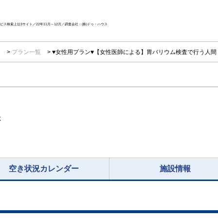
ス検索上位3サイト／22年11月～12月／調査会社：(株)ドゥ・ハウス
ク
プラン一覧
♥女性用プラン♥【女性医師による】胃バリウム検査で行う人間
応
空き状況カレンダー
施設情報