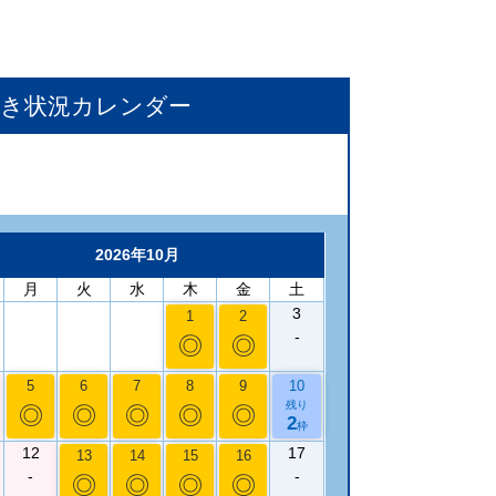
空き状況カレンダー
2026年10月
月
火
水
木
金
土
3
1
2
-
◎
◎
5
6
7
8
9
10
残り
◎
◎
◎
◎
◎
2
枠
12
17
13
14
15
16
-
-
◎
◎
◎
◎