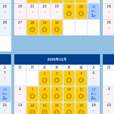
22
20
21
22
23
18
24
25
26
-
-
-
-
-
-
残り
◎
◎
1
枠
29
27
25
28
29
30
-
-
-
◎
◎
◎
2026年12月
土
日
月
火
水
木
金
土
日
7
5
1
2
3
4
-
-
◎
◎
◎
◎
6
3
14
7
8
9
10
11
12
-
-
残り
残り
◎
◎
◎
◎
◎
2
2
枠
枠
21
13
19
10
14
15
16
17
18
-
-
-
-
◎
◎
◎
◎
◎