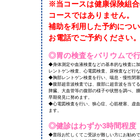
※当コースは健康保険組合
コースではありません。
補助を利用した予約につ
お電話でご予約ください
◎胃の検査をバリウムで
◆身体測定や血液検査などの基本的な検査に
レントゲン検査、心電図検査、尿検査など行
◆胸部レントゲン検査を行い、喘息・慢性閉
◆腹部超音波検査では、腹部に超音波を当て
脾臓、大血管等の腹部の様子や状態を調べ、
早期発見に努めます。
◆心電図検査を行い、狭心症、心筋梗塞、虚
ます。
◎健診はわずか3時間程度
◆普段お忙しくてご受診が難しい方にお勧め