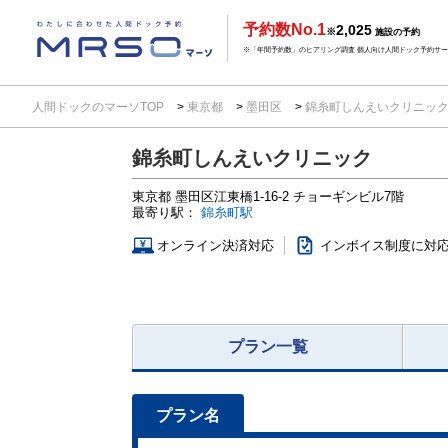
予約数No.1
2,025
※
施設の予約
※「年間予約数」のヒアリング調査 個人向け人間ドック予約サービ
人間ドックのマーソTOP
東京都
墨田区
錦糸町しんえいクリニッ
錦糸町しんえいクリニック
東京都
墨田区江東橋1-16-2
チョーギンビル7階
最寄り駅：
錦糸町駅
オンライン決済対応
インボイス制度に対
プラン一覧