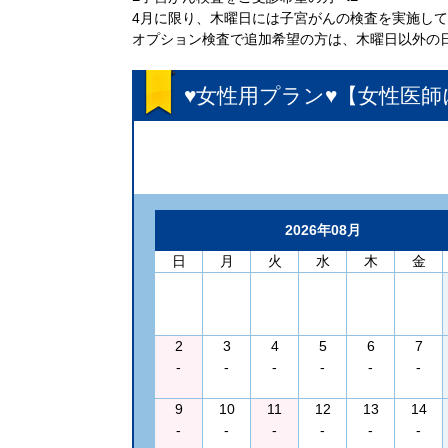
4月に限り、木曜日には子宮がんの検査を実施し
オプション検査で追加希望の方は、木曜日以外の
♥女性用プラン♥【女性医
2026年08月
日
月
火
水
木
金
2
3
4
5
6
7
-
-
-
-
-
-
9
10
11
12
13
14
-
-
-
-
-
-