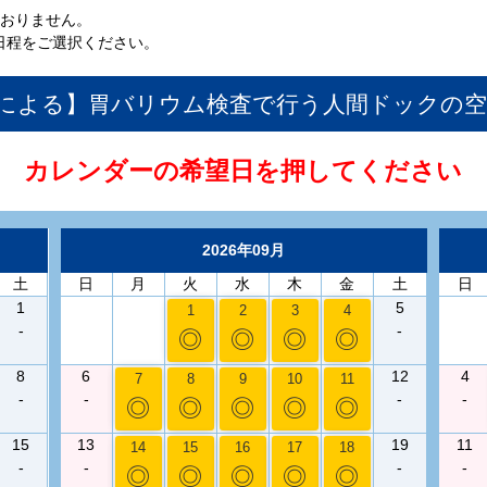
ておりません。
日程をご選択ください。
師による】胃バリウム検査で行う人間ドック
の
カレンダーの希望日を押してください
2026年09月
土
日
月
火
水
木
金
土
日
1
5
1
2
3
4
-
-
◎
◎
◎
◎
8
6
12
4
7
8
9
10
11
-
-
-
-
◎
◎
◎
◎
◎
15
13
19
11
14
15
16
17
18
-
-
-
-
◎
◎
◎
◎
◎