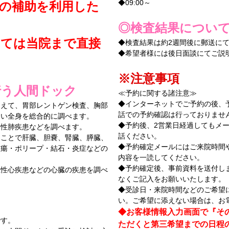
◆09:00～
の補助を利用した
◎検査結果につい
いては当院まで直接
◆検査結果は約2週間後に郵送に
◆希望者様には後日面談にてご説
。
※注意事項
行う人間ドック
≪予約に関する諸注意≫
◆インターネットでご予約の後、
加えて、胃部レントゲン検査、胸部
話での予約確認は行っておりませ
ない全身を総合的に調べます。
◆予約後、2営業日経過してもメ
塞性肺疾患などを調べます。
話ください。
ることで肝臓、胆嚢、腎臓、膵臓、
◆予約確定メールにはご来院時間
腫瘍・ポリープ・結石・炎症などの
内容を一読してください。
◆予約確定後、事前資料を送付し
血性心疾患などの心臓の疾患を調べ
なくご記入をお願いいたします。
◆受診日・来院時間などのご希望
い。ご希望に添えない場合は、お
◆お客様情報入力画面で『そ
です。
ただくと第三希望までの日程