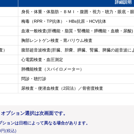
詳細説明
身長・体重・体脂肪・ＢＭＩ・腹囲・視力・聴力・眼底・
梅毒（RPR・TP抗体）・HBs抗原・HCV抗体
血液一般検査(肝機能・脂質・腎機能・膵機能・血糖・尿酸)
胸部レントゲン検査・胃バリウム検査
査）
腹部超音波検査(肝臓、胆嚢、膵臓、腎臓、脾臓の超音波に
心電図検査・血圧測定
肺機能検査（スパイロメーター）
問診・聴打診
尿検査・便潜血検査（2回法）／骨密度検査
。オプション選択は次画面です。
プションは日程によって異なる場合があります。
0
円
(税込)