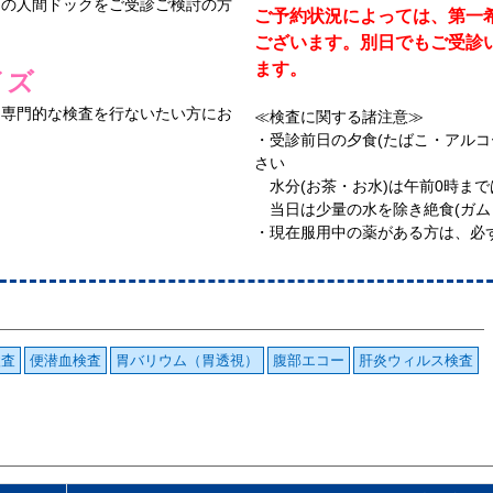
ての人間ドックをご受診ご検討の方
ご予約状況によっては、第一
ございます。別日でもご受診
ます。
イズ
り専門的な検査を行ないたい方にお
≪検査に関する諸注意≫
・受診前日の夕食(たばこ・アルコ
さい
水分(お茶・お水)は午前0時ま
当日は少量の水を除き絶食(ガム
・現在服用中の薬がある方は、必
検査
便潜血検査
胃バリウム（胃透視）
腹部エコー
肝炎ウィルス検査