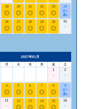
19
20
21
22
23
24
残り
◎
◎
◎
◎
◎
2
枠
31
26
27
28
29
30
-
◎
◎
◎
◎
◎
2027年01月
月
火
水
木
金
土
1
2
-
-
4
5
6
7
8
9
残り
◎
◎
◎
◎
◎
2
枠
11
16
12
13
14
15
-
-
◎
◎
◎
◎