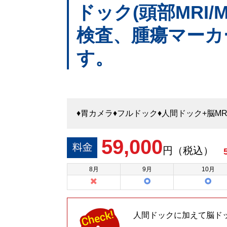
ドック(頭部MRI/M
検査、腫瘍マーカ
す。
♦胃カメラ♦フルドック♦人間ドック+脳MR
59,000
円（税込）
8
月
9
月
10
月
人間ドックに加えて脳ド