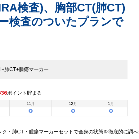
RA検査)、胸部CT(肺CT)
ー検査のついたプランで
I+肺CT+腫瘍マーカー
536
ポイント
貯まる
11
月
12
月
1
月
ック・肺CT・腫瘍マーカーセットで全身の状態を徹底的に調べ