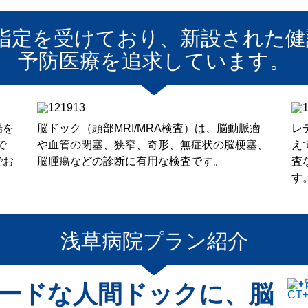
指定を受けており、新設された
予防医療を追求しています。
腸を
脳ドック（頭部MRI/MRA検査）は、脳動脈瘤
レ
で
や血管の閉塞、狭窄、奇形、無症状の脳梗塞、
え
でお
脳腫瘍などの診断に有用な検査です。
査
す
浅草病院
プラン紹介
ードな人間ドックに、脳