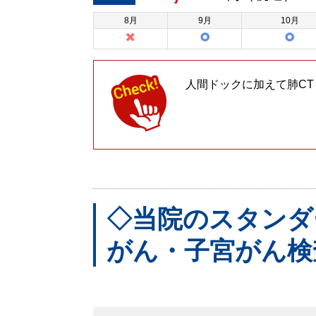
8
月
9
月
10
月
人間ドックに加えて肺C
◇当院のスタンダ
がん・子宮がん検