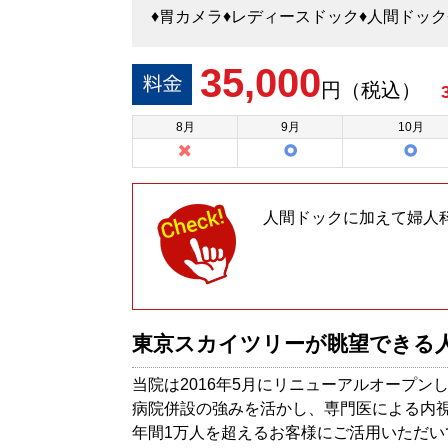
♦胃カメラ♦レディースドック♦人間ドッ
35,000
円（税込）
8
月
9
月
10
月
人間ドックに加えて婦人
東京スカイツリーが眺望できる
当院は2016年5月にリニューアルオープン
病院併設の強みを活かし、専門医による内
年間1万人を超えるお客様にご活用いただ