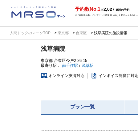
予約数No.1
2,027
※
施設の予約
※「年間予約数」のヒアリング調査 個人向け人間ドック予約サービ
人間ドックのマーソTOP
東京都
台東区
浅草病院の施設情報
浅草病院
東京都
台東区今戸2-26-15
最寄り駅：
南千住駅
/
浅草駅
オンライン決済対応
インボイス制度に対
プラン一覧