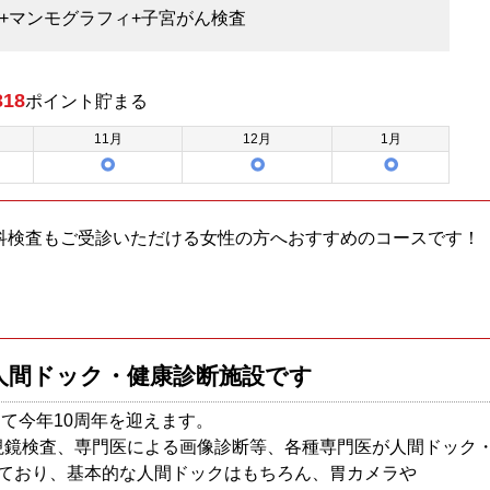
ク+マンモグラフィ+子宮がん検査
318
ポイント
貯まる
11
月
12
月
1
月
科検査もご受診いただける女性の方へおすすめのコースです！
人間ドック・健康診断施設です
して今年10周年を迎えます。
視鏡検査、専門医による画像診断等、各種専門医が人間ドック
いており、基本的な人間ドックはもちろん、胃カメラや