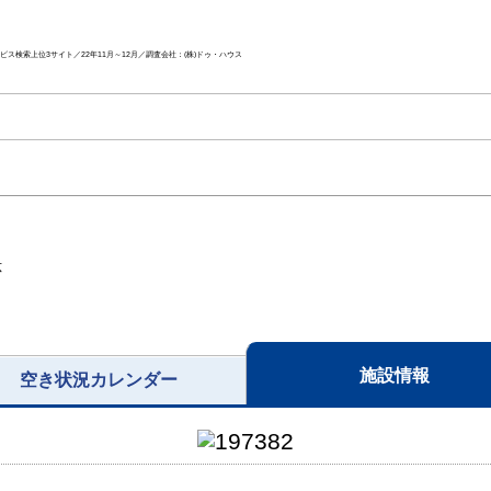
ス検索上位3サイト／22年11月～12月／調査会社：(株)ドゥ・ハウス
応
施設情報
空き状況カレンダー