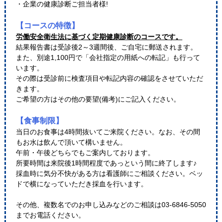
・企業の健康診断ご担当者様!
【コースの特徴】
労働安全衛生法に基づく定期健康診断のコースです。
結果報告書は受診後2～3週間後、ご自宅に郵送されます。
また、別途1,100円で「会社指定の用紙への転記」も行って
います。
その際は受診前に検査項目や転記内容の確認をさせていただ
きます。
ご希望の方はその他の要望(備考)にご記入ください。
【食事制限】
当日のお食事は4時間抜いてご来院ください。なお、その間
もお水は飲んで頂いて構いません。
午前・午後どちらでもご案内しております。
所要時間は来院後1時間程度であっという間に終了します♪
採血時に気分不快がある方は看護師にご相談ください。ベッ
ドで横になっていただき採血を行います。
その他、複数名でのお申し込みなどのご相談は03-6846-5050
までお電話ください。