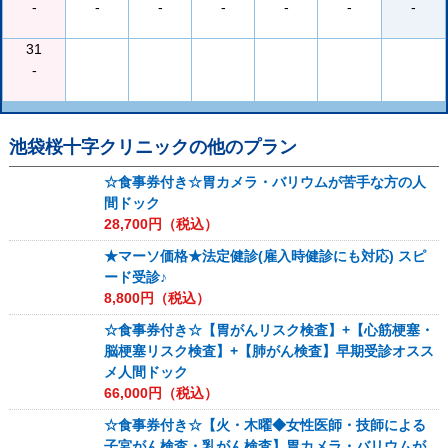
-
-
-
-
-
-
-
31
-
池袋桜十字クリニック
の他のプラン
☆食事券付き☆胃カメラ・バリウムが苦手な方の人
間ドック
28,700
円（税込）
★マーソ価格★法定健診(雇入時健診にも対応) スピ
ード受診♪
8,800
円（税込）
☆食事券付き☆【胃がんリスク検査】+【心筋梗塞・
脳梗塞リスク検査】+【肺がん検査】早期受診オスス
メ人間ドック
66,000
円（税込）
☆食事券付き☆【火・木曜◆女性医師・技師による
子宮がん検査・乳がん検査】胃カメラ・バリウムが