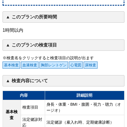
このプランの所要時間
1時間以内
このプランの検査項目
※検査名をクリックすると検査項目の説明が出ます
基本検査
血液検査
胸部レントゲン
心電図
尿検査
検査内容について
内容
詳細説明
身長・体重・BMI・腹囲・視力・聴力（オ
検査項目
ージオ）
基本検
査
法定健診対
法定健診（雇入れ時、定期健康診断）
応