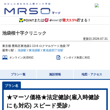
または
が
最大3.5%
貯まる！
池袋桜十字クリニック
更新日:
2026.07.31
東京都
豊島区東池袋1-13-6
ロクマルゲート池袋 7F
最寄り駅：
池袋駅
/
東池袋駅
/
東池袋四丁目駅
オンライン決済対応
インボイス制度に対応
プラン一覧
施設情報
地図・アクセス
★マーソ価格★法定健診(雇入時健診
にも対応) スピード受診♪