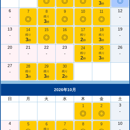
◎
◎
◎
◎
3
枠
6
12
7
8
9
10
11
-
-
残り
◎
◎
◎
◎
3
枠
13
19
14
15
16
17
18
-
-
残り
残り
残り
◎
◎
3
2
3
枠
枠
枠
20
21
22
23
26
24
25
-
-
-
-
-
残り
残り
2
3
枠
枠
27
28
29
30
-
残り
残り
残り
3
3
2
枠
枠
枠
2026年10月
日
月
火
水
木
金
土
3
1
2
-
◎
◎
4
10
5
6
7
8
9
-
-
残り