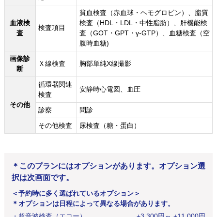
貧血検査（赤血球・ヘモグロビン）、脂質
血液検
検査（HDL・LDL・中性脂肪）、肝機能検
検査項目
査
査（GOT・GPT・γ-GTP）、血糖検査（空
腹時血糖)
画像診
Ｘ線検査
胸部単純X線撮影
断
循環器関連
安静時心電図、血圧
検査
その他
診察
問診
その他検査
尿検査（糖・蛋白）
＊このプランにはオプションがあります。オプション選
択は次画面です。
＜予約時に多く選ばれているオプション＞
＊オプションは日程によって異なる場合があります。
・
超音波検査（エコー）
+
3,300
円
～ +11,000円