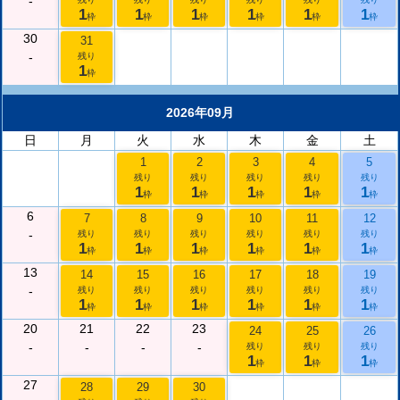
-
1
1
1
1
1
1
枠
枠
枠
枠
枠
枠
30
31
-
残り
1
枠
2026年09月
日
月
火
水
木
金
土
1
2
3
4
5
残り
残り
残り
残り
残り
1
1
1
1
1
枠
枠
枠
枠
枠
6
7
8
9
10
11
12
-
残り
残り
残り
残り
残り
残り
1
1
1
1
1
1
枠
枠
枠
枠
枠
枠
13
14
15
16
17
18
19
-
残り
残り
残り
残り
残り
残り
1
1
1
1
1
1
枠
枠
枠
枠
枠
枠
20
21
22
23
24
25
26
-
-
-
-
残り
残り
残り
1
1
1
枠
枠
枠
27
28
29
30