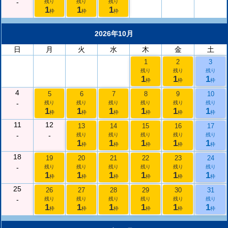
-
残り
残り
残り
1
1
1
枠
枠
枠
2026年10月
日
月
火
水
木
金
土
1
2
3
残り
残り
残り
1
1
1
枠
枠
枠
4
5
6
7
8
9
10
-
残り
残り
残り
残り
残り
残り
1
1
1
1
1
1
枠
枠
枠
枠
枠
枠
11
12
13
14
15
16
17
-
-
残り
残り
残り
残り
残り
1
1
1
1
1
枠
枠
枠
枠
枠
18
19
20
21
22
23
24
-
残り
残り
残り
残り
残り
残り
1
1
1
1
1
1
枠
枠
枠
枠
枠
枠
25
26
27
28
29
30
31
-
残り
残り
残り
残り
残り
残り
1
1
1
1
1
1
枠
枠
枠
枠
枠
枠