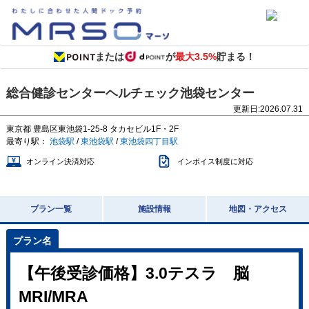
または
が
最大3.5%
貯まる！
総合健診センターヘルチェック池袋センター
更新日:
2026.07.31
東京都
豊島区東池袋1-25-8
タカセビル1F・2F
最寄り駅：
池袋駅
/
東池袋駅
/
東池袋四丁目駅
オンライン決済対応
インボイス制度に対応
プラン一覧
施設情報
地図・アクセス
【午後受診価格】3.0テスラ 脳
MRI/MRA