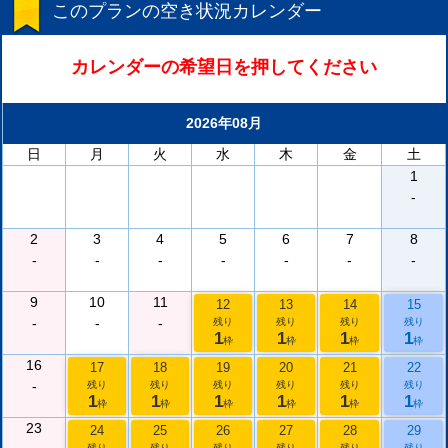
このプランの空き状況カレンダー
カレンダーの希望日を押してください
2026年08月
日
月
火
水
木
金
土
1
-
2
3
4
5
6
7
8
-
-
-
-
-
-
-
9
10
11
12
13
14
15
-
-
-
残り
残り
残り
残り
1
1
1
1
枠
枠
枠
枠
16
17
18
19
20
21
22
-
残り
残り
残り
残り
残り
残り
1
1
1
1
1
1
枠
枠
枠
枠
枠
枠
23
24
25
26
27
28
29
残り
残り
残り
残り
残り
残り