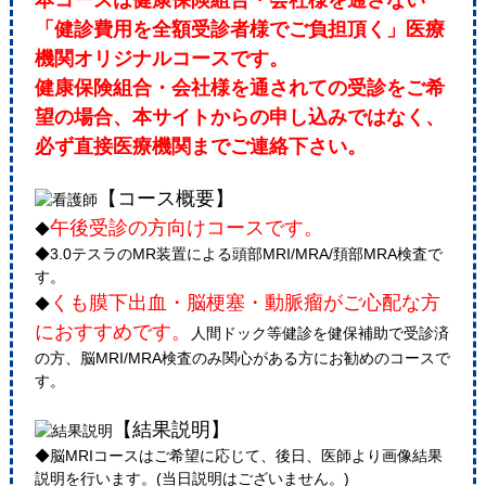
本コースは健康保険組合・会社様を通さない
「健診費用を全額受診者様でご負担頂く」医療
機関オリジナルコースです。
健康保険組合・会社様を通されての受診をご希
望の場合、本サイトからの申し込みではなく、
必ず直接医療機関までご連絡下さい。
【コース概要】
午後受診の方向けコースです。
◆
◆3.0テスラのMR装置による頭部MRI/MRA/頚部MRA検査で
す。
くも膜下出血・脳梗塞・動脈瘤がご心配な方
◆
におすすめです。
人間ドック等健診を健保補助で受診済
の方、脳MRI/MRA検査のみ関心がある方にお勧めのコースで
す。
【結果説明】
◆脳MRIコースはご希望に応じて、後日、医師より画像結果
説明を行います。(当日説明はございません。)