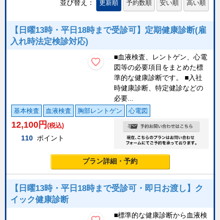
並び替え：
更新順
予約数順
安い順
高い順
【日曜13時・平日18時まで受診可】定期健康診断(雇
入れ時法定検診対応)
■血液検査、レントゲン、心電
図等の必要項目をまとめた標
準的な健康診断です。 ■入社
時健康診断、特定健診などの
必要...
基本検査
血液検査
胸部レントゲン
心電図
12,100
円
(税込)
110
ポイント
プラン詳細・予約
【日曜13時・平日18時まで受診可・即日お渡し】ク
イック健康診断
■標準的な健康診断から血液検