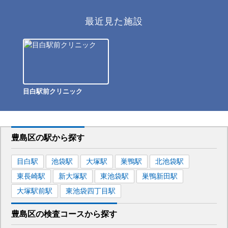
最近見た施設
目白駅前クリニック
豊島区
の駅から
探す
目白
駅
池袋
駅
大塚
駅
巣鴨
駅
北池袋
駅
東長崎
駅
新大塚
駅
東池袋
駅
巣鴨新田
駅
大塚駅前
駅
東池袋四丁目
駅
豊島区
の
検査コースから探す