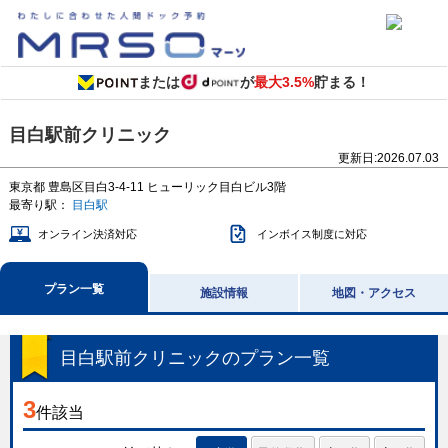
または
が
最大3.5%
貯まる！
目白駅前クリニック
更新日:
2026.07.03
東京都
豊島区目白3-4-11
ヒューリック目白ビル3階
最寄り駅：
目白駅
オンライン決済対応
インボイス制度に対応
プラン一覧
施設情報
地図・アクセス
目白駅前クリニック
のプラン一覧
3
件該当