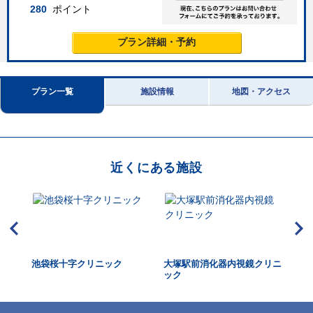
280
ポイント
プラン詳細・予約
プラン一覧
施設情報
地図・アクセス
近くにある施設
ク池袋
池袋桜十字クリニック
大塚駅前消化器内視鏡クリニ
総
ック
ク