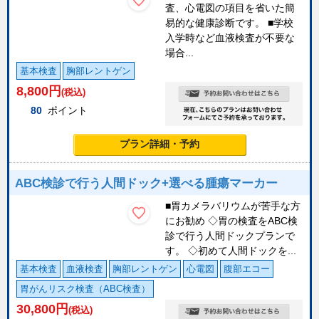
査、心電図の項目を省いた簡
易的な健康診断です。 ■学校
入学時など血液検査が不要な
場合...
基本検査
胸部レントゲン
8,800
円
(税込)
80
ポイント
プラン詳細・予約
ABC検診で行う人間ドック+選べる腫瘍マーカー
■胃カメラバリウムが苦手な方
にお勧め ◇胃の検査をABC検
診で行う人間ドックプランで
す。 ◇初めて人間ドックを...
基本検査
血液検査
胸部レントゲン
心電図
腹部エコー
胃がんリスク検査（ABC検査）
30,800
円
(税込)