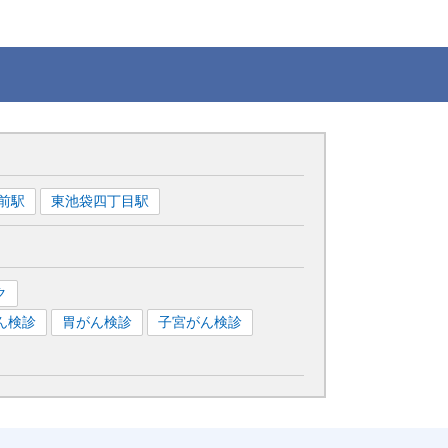
前
駅
東池袋四丁目
駅
ク
ん検診
胃がん検診
子宮がん検診