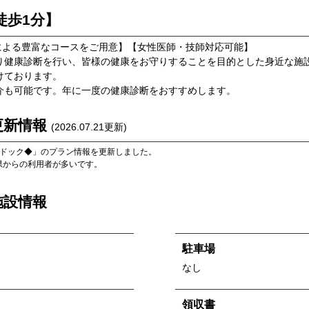
徒歩1分】
による豊富なコースをご用意】【女性医師・技師対応可能】
り健康診断を行い、皆様の健康をお守りすることを目的とした身近な施
けております。
介も可能です。年に一度の健康診断をおすすめします。
更新情報
(
2026.07.21
更新)
脳ドック◆
」のプラン情報を更新しました。
県
からの利用者が多いです。
施設情報
駐車場
なし
領収書