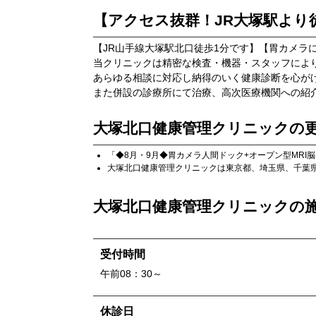
【アクセス抜群！JR大塚駅より
【JR山手線大塚駅北口徒歩1分です】【胃カメラ
当クリニックは精密な検査・機器・スタッフによ
あらゆる相談に対応し納得のいく健康診断を心が
また併設の診療所にて治療、高次医療機関への紹
大塚北口健康管理クリニック
の
「
◆8月・9月◆胃カメラ人間ドック+オープン型MRI
大塚北口健康管理クリニック
は
東京都
、
埼玉県
、
千葉
大塚北口健康管理クリニック
の
受付時間
午前08：30～
休診日