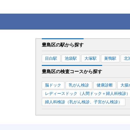
豊島区
の駅から
探す
目白
駅
池袋
駅
大塚
駅
巣鴨
駅
北
豊島区
の
検査コースから探す
脳ドック
乳がん検診
健康診断
大腸
レディースドック（人間ドック＋婦人科検診
婦人科検診（乳がん検診、子宮がん検診）