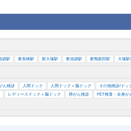
池袋
駅
東長崎
駅
新大塚
駅
東池袋
駅
巣鴨新田
駅
大塚駅
がん検診
人間ドック
人間ドック＋脳ドック
その他検診/ドッ
）
レディースドック＋脳ドック
肺がん検診
PET検査・全身が