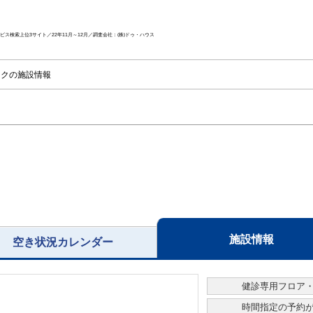
ス検索上位3サイト／22年11月～12月／調査会社：(株)ドゥ・ハウス
クの施設情報
施設情報
空き状況カレンダー
健診専用フロア
時間指定の予約