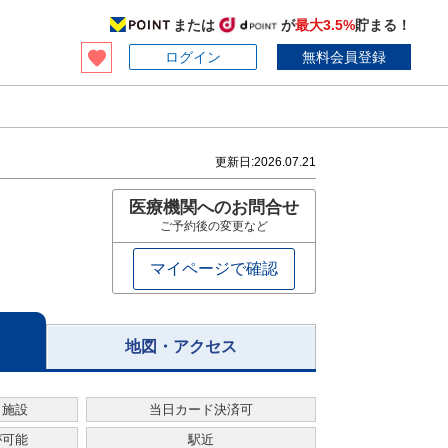
または
が
最大3.5%
貯まる！
ログイン
無料会員登録
更新日:
2026.07.21
医療機関へのお問合せ
ご予約後の変更など
マイページで確認
地図・アクセス
・施設
当日カード決済可
が可能
駅近