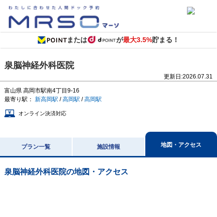
または
が
最大3.5%
貯まる！
泉脳神経外科医院
更新日:
2026.07.31
富山県
高岡市駅南4丁目9-16
最寄り駅：
新高岡駅
/
高岡駅
/
高岡駅
オンライン決済対応
地図・アクセス
プラン一覧
施設情報
泉脳神経外科医院
の地図・アクセス