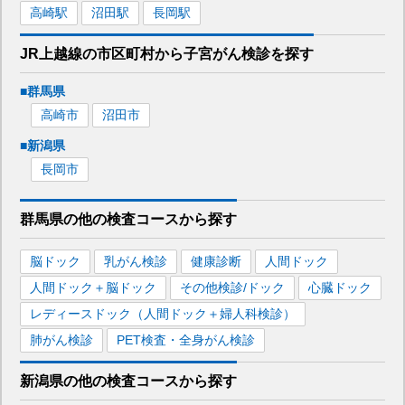
高崎
駅
沼田
駅
長岡
駅
JR上越線
の市区町村から
子宮がん検診を
探す
■
群馬県
高崎市
沼田市
■
新潟県
長岡市
群馬県
の
他の
検査コースから探す
脳ドック
乳がん検診
健康診断
人間ドック
人間ドック＋脳ドック
その他検診/ドック
心臓ドック
レディースドック（人間ドック＋婦人科検診）
肺がん検診
PET検査・全身がん検診
新潟県
の
他の
検査コースから探す