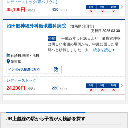
レディースドック(胃バリウム)
8
月
9
月
10
月
45,100
円
410
（税込）
ポイント
×
×
×
沼田脳神経外科循環器科病院
（群馬県 沼田市）
更新日:
2026.03.30
特徴
平成27年 5月16日より、健康管理室
は明るい南側の場所から、中庭に面した場
所へと移転しました。太
...
続きを読む▼
休診日:
日曜・祝日
沼田駅
インボイス制度に対応
レディースドック
8
月
9
月
10
月
24,200
円
220
（税込）
ポイント
×
×
×
JR上越線
の駅から
子宮がん検診を
探す