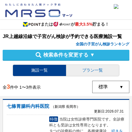
または
が
最大3.5%
貯まる！
JR上越線沿線
で
子宮がん検診
が予約できる
医療施設
一覧
全国の子宮がん検診ランキング
検索条件を変更する
▼
施設一覧
プラン一覧
3
全
件中
1
〜
3
件表示
七條胃腸科内科医院
（新潟県 長岡市）
更新日:
2026.07.31
特徴
当院は女性診療専門医院です。全診療
科とも受診は女性専用となります。
９つの診療科の他に、各種健康診
...
続きを