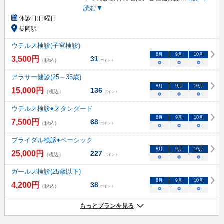
読む▼
休診日:
日曜日
長岡駅
ウテルス検診(子宮検診)
8
月
9
月
10
月
3,500
円
31
（税込）
ポイント
○
○
○
アラサー健診(25～35歳)
8
月
9
月
10
月
15,000
円
136
（税込）
ポイント
○
○
○
ウテルス検診♦スタンダード
8
月
9
月
10
月
7,500
円
68
（税込）
ポイント
○
○
○
ブライダル検診♦ベーシック
8
月
9
月
10
月
25,000
円
227
（税込）
ポイント
○
○
○
ガールズ検診(25歳以下)
8
月
9
月
10
月
4,200
円
38
（税込）
ポイント
○
○
○
もっとプランを見る