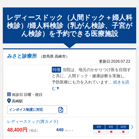
レディースドック（人間ドック＋婦人科
検診）/婦人科検診（乳がん検診、子宮が
ん検診）
を予約できる
医療施設
みさと診療所
（群馬県 高崎市）
更新日:
2026.07.22
特徴
当院は、地元のかかりつけ医を目指す
と共に、人間ドック・健康診断を実施し、
予防医療にも力を入れています
...
続きを読
む▼
休診日:
日曜・祝日
高崎駅
インボイス制度に対応
レディースドック(胃カメラ)
8
月
9
月
10
月
48,400
円
440
（税込）
ポイント
×
×
×