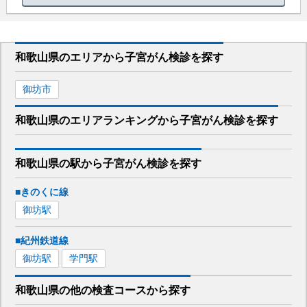
和歌山県
のエリアから
子宮がん検診を
探す
御坊市
和歌山県
のエリア
ランキング
から
子宮がん検診
を探す
和歌山県
の駅から
子宮がん検診を
探す
■きのくに線
御坊
駅
■紀州鉄道線
御坊
駅
学門
駅
和歌山県
の
他の
検査コースから探す