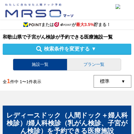
または
が
最大3.5%
貯まる！
和歌山県
で
子宮がん検診
が予約できる
医療施設
一覧
検索条件を変更する
▼
施設一覧
プラン一覧
1
全
件中
1
〜
1
件表示
レディースドック（人間ドック＋婦人科
検診）/婦人科検診（乳がん検診、子宮が
ん検診）
を予約できる
医療施設