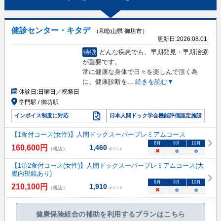
健診センター・キタデ
（和歌山県 御坊市）
更新日:
2026.08.01
特徴
どんな疾患でも、早期発見・早期治療
が重要です。
常に健康な身体で日々を楽しんで頂く為
に、健康診断を
...
続きを読む▼
休診日:
日曜日／祝祭日
学門駅 / 御坊駅
インボイス制度に対応
日本人間ドック学会機能評価認定施設
【1食付コース(女性)】人間ドックスーパープレミアムコース
8
月
9
月
10
月
160,600
円
1,460
（税込）
ポイント
×
○
○
【1泊2食付コース(女性)】人間ドックスーパープレミアムコース(大
腸内視鏡あり)
8
月
9
月
10
月
210,100
円
1,910
（税込）
ポイント
×
○
○
健康保険組合の補助を利用するプランはこちら