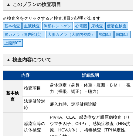
このプランの検査項目
※検査名をクリックすると検査項目の説明が出ます
基本検査
血液検査
胸部レントゲン
心電図
尿検査
便潜血検査
胃カメラ（胃内視鏡）
大腸カメラ（大腸内視鏡）
頸部CT
胸部CT
上腹部CT
検査内容について
内容
詳細説明
身体測定（身長・体重・腹囲・ＢＭＩ・視
検査項目
力（裸眼、矯正）・聴力）
基本検
査
法定健診対
雇入れ時、定期健康診断
応
PIVKA、CEA、感染症など膠原病検査（リ
感染症等の
ウマチ因子、CRP）、感染症検査（HBs抗
抗体検査
原、HCV抗体）、梅毒検査（TPHA定性、