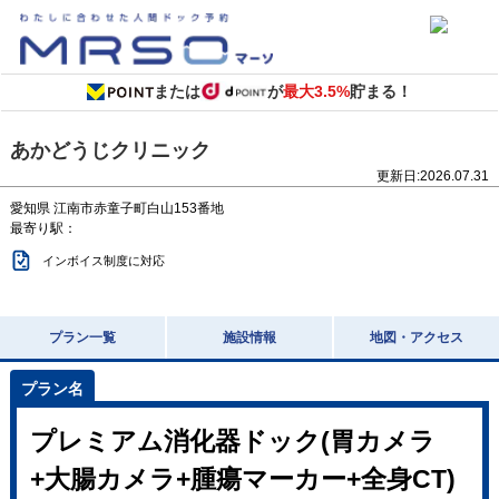
または
が
最大3.5%
貯まる！
あかどうじクリニック
更新日:
2026.07.31
愛知県
江南市赤童子町白山153番地
最寄り駅：
インボイス制度に対応
プラン一覧
施設情報
地図・アクセス
プレミアム消化器ドック(胃カメラ
+大腸カメラ+腫瘍マーカー+全身CT)