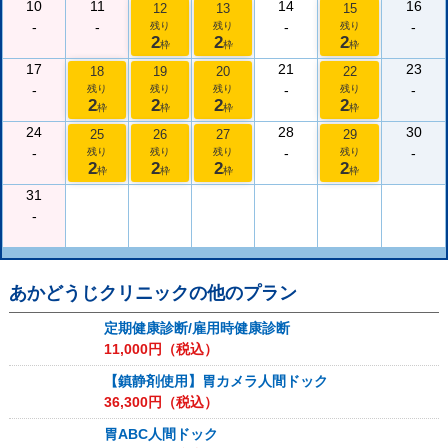
10
11
14
16
12
13
15
-
-
-
-
残り
残り
残り
2
2
2
枠
枠
枠
17
21
23
18
19
20
22
-
-
-
残り
残り
残り
残り
2
2
2
2
枠
枠
枠
枠
24
28
30
25
26
27
29
-
-
-
残り
残り
残り
残り
2
2
2
2
枠
枠
枠
枠
31
-
あかどうじクリニック
の他のプラン
定期健康診断/雇用時健康診断
11,000
円（税込）
【鎮静剤使用】胃カメラ人間ドック
36,300
円（税込）
胃ABC人間ドック