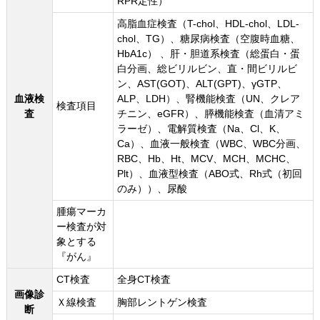
RPR定性）
高脂血症検査（T-chol、HDL-chol、LDL-
chol、TG）、糖尿病検査（空腹時血糖、
HbA1c） 、肝・胆道系検査（総蛋白・蛋
白分画、総ビリルビン、直・間ビリルビ
ン、AST(GOT)、ALT(GPT)、γGTP、
血液検
ALP、LDH）、腎機能検査（UN、クレア
検査項目
査
チニン、eGFR）、膵機能検査（血清アミ
ラーゼ）、電解質検査（Na、Cl、K、
Ca）、血液一般検査（WBC、WBC分画、
RBC、Hb、Ht、MCV、MCH、MCHC、
Plt）、血液型検査（ABO式、Rh式（初回
のみ））、尿酸
腫瘍マーカ
ー検査が対
象とする
『がん』
CT検査
全身CT検査
画像診
Ｘ線検査
胸部レントゲン検査
断