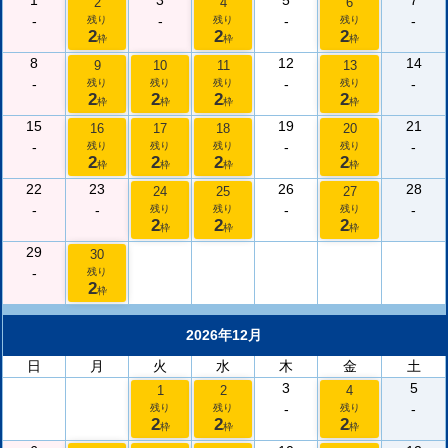
1
3
5
7
2
4
6
-
-
-
-
残り
残り
残り
2
2
2
枠
枠
枠
8
12
14
9
10
11
13
-
-
-
残り
残り
残り
残り
2
2
2
2
枠
枠
枠
枠
15
19
21
16
17
18
20
-
-
-
残り
残り
残り
残り
2
2
2
2
枠
枠
枠
枠
22
23
26
28
24
25
27
-
-
-
-
残り
残り
残り
2
2
2
枠
枠
枠
29
30
-
残り
2
枠
2026年12月
日
月
火
水
木
金
土
3
5
1
2
4
-
-
残り
残り
残り
2
2
2
枠
枠
枠