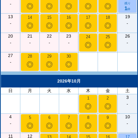
-
残り
◎
◎
◎
◎
◎
1
枠
13
19
14
15
16
17
18
-
-
◎
◎
◎
◎
◎
20
21
22
23
26
24
25
-
-
-
-
-
◎
◎
27
28
29
30
-
◎
◎
◎
2026年10月
日
月
火
水
木
金
土
3
1
2
-
◎
◎
4
10
5
6
7
8
9
-
-
◎
◎
◎
◎
◎
11
12
13
14
15
16
17