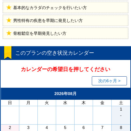
基本的なカラダのチェックを行いたい方
男性特有の疾患を早期に発見したい方
骨粗鬆症を早期発見したい方
このプランの空き状況カレンダー
カレンダーの希望日を押してください
次の6ヶ月 >
2026年08月
日
月
火
水
木
金
土
1
-
2
3
4
5
6
7
8