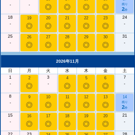
-
-
残り
◎
◎
◎
◎
2
枠
18
24
19
20
21
22
23
-
-
◎
◎
◎
◎
◎
25
31
26
27
28
29
30
-
-
◎
◎
◎
◎
◎
2026年11月
日
月
火
水
木
金
土
1
3
7
2
4
5
6
-
-
-
◎
◎
◎
◎
8
9
10
11
12
13
14
-
残り
◎
◎
◎
◎
◎
2
枠
15
21
16
17
18
19
20
-
-
◎
◎
◎
◎
◎
22
23
28
24
25
26
27