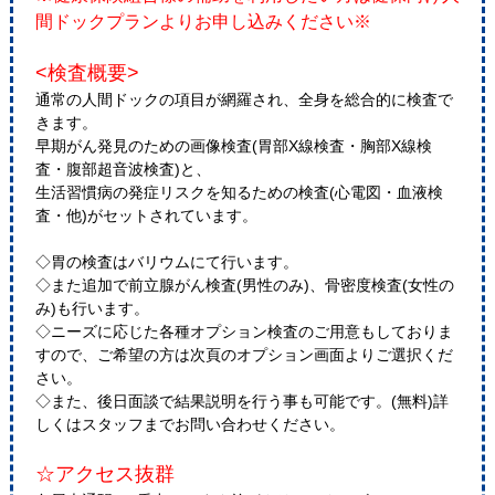
間ドックプランよりお申し込みください※
<検査概要>
通常の人間ドックの項目が網羅され、全身を総合的に検査で
きます。
早期がん発見のための画像検査(胃部X線検査・胸部X線検
査・腹部超音波検査)と、
生活習慣病の発症リスクを知るための検査(心電図・血液検
査・他)がセットされています。
◇胃の検査はバリウムにて行います。
◇また追加で前立腺がん検査(男性のみ)、骨密度検査(女性の
み)も行います。
◇ニーズに応じた各種オプション検査のご用意もしておりま
すので、ご希望の方は次頁のオプション画面よりご選択くだ
さい。
◇また、後日面談で結果説明を行う事も可能です。(無料)詳
しくはスタッフまでお問い合わせください。
☆アクセス抜群