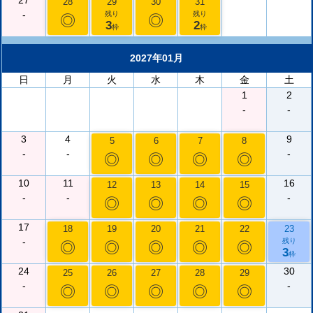
27
28
29
30
31
-
残り
残り
◎
◎
3
2
枠
枠
2027年01月
日
月
火
水
木
金
土
1
2
-
-
3
4
9
5
6
7
8
-
-
-
◎
◎
◎
◎
10
11
16
12
13
14
15
-
-
-
◎
◎
◎
◎
17
18
19
20
21
22
23
-
残り
◎
◎
◎
◎
◎
3
枠
24
30
25
26
27
28
29
-
-
◎
◎
◎
◎
◎