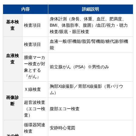
内容
詳細説明
身体計測（身長、体重、血圧、肥満度、
基本検
検査項目
BMI、体脂肪率、腹囲）/血圧/視力・聴力
査
検査/眼底・眼圧検査
血液一般/肝機能/脂質/腎機能/糖代謝/胆機
検査項目
能
血液検
腫瘍マーカ
査
ー検査が対
前立腺がん（PSA）※男性のみ
象とする
『がん』
胸部X線撮影／胃部X線撮影（胃バリウ
Ｘ線検査
ム）
画像診
超音波検査
断
（エコー検
腹部エコー検査
査）
循環器関連
安静時心電図
検査