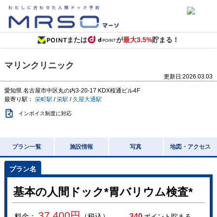
または
が
最大3.5%
貯まる！
マリンクリニック
更新日:
2026.03.03
愛知県
名古屋市中区丸の内3-20-17
KDX桜通ビル4F
最寄り駅：
栄町駅
/
栄駅
/
久屋大通駅
インボイス制度に対応
プラン一覧
施設情報
写真
地図・アクセス
基本の人間ドック*胃バリウム検査*
37,400
円
料金：
（税込）
340
ポイント貯まる