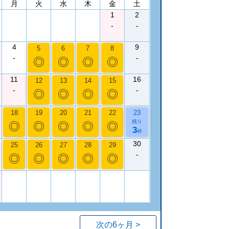
月
火
水
木
金
土
1
2
-
-
4
9
5
6
7
8
-
-
◎
◎
◎
◎
11
16
12
13
14
15
-
-
◎
◎
◎
◎
18
19
20
21
22
23
残り
◎
◎
◎
◎
◎
3
枠
30
25
26
27
28
29
-
◎
◎
◎
◎
◎
次の6ヶ月 >