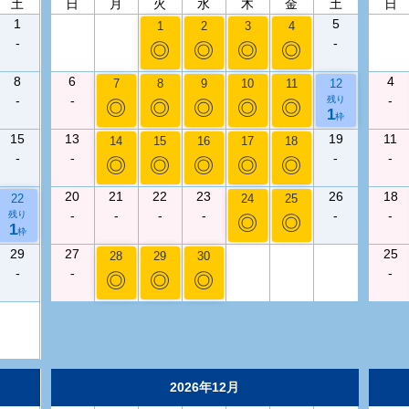
土
日
月
火
水
木
金
土
日
1
5
1
2
3
4
-
-
◎
◎
◎
◎
8
6
4
7
8
9
10
11
12
-
-
-
残り
◎
◎
◎
◎
◎
1
枠
15
13
19
11
14
15
16
17
18
-
-
-
-
◎
◎
◎
◎
◎
20
21
22
23
26
18
22
24
25
-
-
-
-
-
-
残り
◎
◎
1
枠
29
27
25
28
29
30
-
-
-
◎
◎
◎
2026年12月