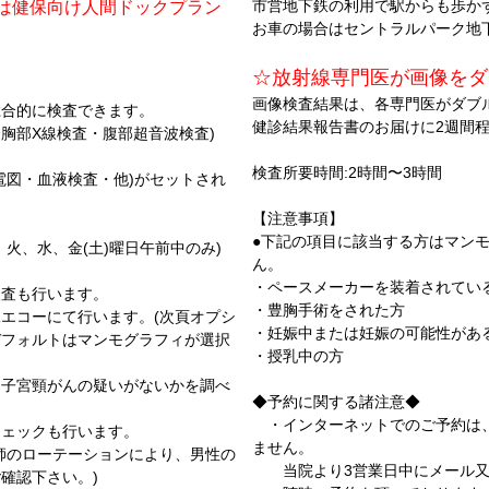
市営地下鉄の利用で駅からも歩か
は健保向け人間ドックプラン
お車の場合はセントラルパーク地
☆放射線専門医が画像をダ
画像検査結果は、各専門医がダブ
総合的に検査できます。
健診結果報告書のお届けに2週間
胸部X線検査・腹部超音波検査)
検査所要時間:2時間〜3時間
電図・血液検査・他)がセットされ
【注意事項】
●下記の項目に該当する方はマン
火、水、金(土)曜日午前中のみ)
ん。
・ペースメーカーを装着されてい
検査も行います。
・豊胸手術をされた方
エコーにて行います。(次頁オプシ
・妊娠中または妊娠の可能性があ
デフォルトはマンモグラフィが選択
・授乳中の方
、子宮頸がんの疑いがないかを調べ
◆予約に関する諸注意◆
・インターネットでのご予約は、
ェックも行います。
ません。
師のローテーションにより、男性の
当院より3営業日中にメール又
確認下さい。)