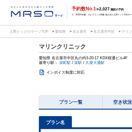
予約数No.1
2,027
※
施設の予約
※「年間予約数」のヒアリング調査 個人向け人間ドック予約サービ
人間ドックのマーソTOP
愛知県
名古屋市
名古屋市中区
マリン
マリンクリニック
愛知県
名古屋市中区丸の内3-20-17
KDX桜通ビル4F
最寄り駅：
栄町駅
/
栄駅
/
久屋大通駅
インボイス制度に対応
プラン一覧
空き状