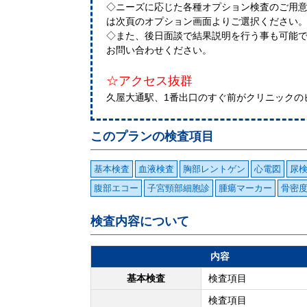
◇ニーズに応じた各種オプション検査のご用
は次頁のオプション画面よりご選択ください
◇また、後日面談で結果説明を行う事も可能で
お問い合わせください。
☆アクセス抜群
久屋大通駅、1番出口のすぐ前がクリニックの
このプランの検査項目
基本検査
血液検査
胸部レントゲン
心電図
尿
腹部エコー
子宮頸部細胞診
腫瘍マーカー
骨密
検査内容について
内容
基本検査
検査項目
検査項目