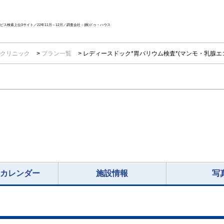
ス検索上位3サイト／22年11月～12月／調査会社：(株)ドゥ・ハウス
クリニック
プラン一覧
レディースドック*胃バリウム検査*(マンモ・乳腺エ
況カレンダー
施設情報
写