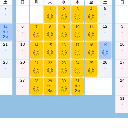
土
日
月
火
水
木
金
土
日
7
5
1
2
3
4
-
-
◎
◎
◎
◎
6
12
3
14
7
8
9
10
11
-
-
-
残り
◎
◎
◎
◎
◎
2
枠
21
13
10
14
15
16
17
18
19
-
-
-
◎
◎
◎
◎
◎
◎
28
20
26
17
21
22
23
24
25
-
-
-
-
◎
◎
◎
◎
◎
27
24
28
29
30
31
-
-
残り
残り
◎
◎
3
2
枠
枠
31
-