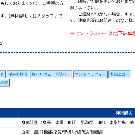
随時ご予約を頂いておりますの
意もしておりますので、ご希望の方
御了承下さい。
。
・ご連絡がつかない場合、キャン
す。(無料)詳しくはスタッフまで
で、連絡先等はお間違えのない様
※セントラルパーク地下駐車
ビル
検査
便潜血検査
胃バリウム（胃透視）
マンモグラフィー
乳腺エコー
度検査
詳細説明
身体計測（身長、体重、血圧、肥満度、BMI、体脂肪率、腹
血液一般/肝機能/脂質/腎機能/糖代謝/胆機能