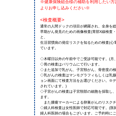
※健康保険組合様の補助を利用したい方
よりお申し込みください※
<検査概要>
通常の人間ドックの項目が網羅され、全身を
早期がん発見のための画像検査(胃部X線検査・
と、
生活習慣病の発症リスクを知るための検査(心
ています。
◇木曜日以外の午前中でご受診可能です。(月、
◇胃の検査はバリウムにて行います。
◇また追加で乳がん、子宮頸がん、骨密度の
◇乳がんの検査はマンモグラフィもしくは乳腺
ョン画面にて検査方法をお選びください。※
されています。)
◇子宮がんの検査は子宮頸部の細胞を採取し
ます。
また腫瘍マーカーによる卵巣がんのリスクチ
◇婦人科検査は女性医師で対応可能です。(医
婦人科医師の場合もございます。ご予約時にご