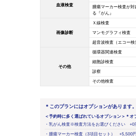
血液検査
腫瘍マーカー検査が対
る『がん』
Ｘ線検査
画像診断
マンモグラフィ検査
超音波検査（エコー検
循環器関連検査
細胞診検査
その他
診察
その他検査
＊このプランにはオプションがあります
＜予約時に多く選ばれているオプション＞
＊オ
・
乳がん検査※検査方法をお選びください
+
0
・
腫瘍マーカー検査（3項目セット）
+
5,500