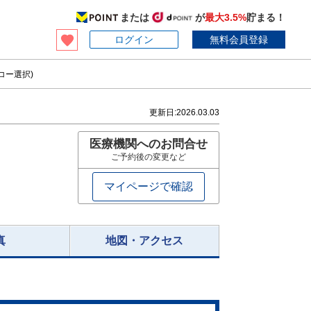
または
が
最大3.5%
貯まる！
ログイン
無料会員登録
コー選択)
更新日:
2026.03.03
医療機関へのお問合せ
ご予約後の変更など
マイページで確認
真
地図・アクセス