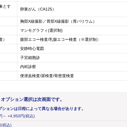
象とす
卵巣がん（CA125）
胸部X線撮影／胃部X線撮影（胃バリウム）
マンモグラフィ(選択制)
査）
腹部エコー検査/乳腺エコー検査（※選択制）
安静時心電図
子宮細胞診
内科診察
便潜血検査/尿検査/骨密度検査
。オプション選択は次画面です。
プションは日程によって異なる場合があります。
円
～ +4,950円(税込)
円
(税込)