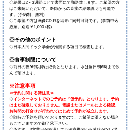
◇結果は2～3週間ほどで書面にて郵送致します。ご希望の方
はご来院いただいて、医師からの直接の結果説明も可能で
す。(予約制、無料)
◇ご希望の方は画像CD-Rを結果に同封可能です。(事前申込
必須。別途￥1,000+税)
◎その他のポイント
◇日本人間ドック学会が推奨する項目で検査します。
◎食事制限について
◇前日の夜9時以降は絶食となります。水は当日朝6時まで飲
んで頂けます。
※注意事項
≪予約に関する諸注意≫
◇
インターネットでのご予約は『仮予約』となります。予約
はまだ確定しておりません。電話またはメールによる確認、
お時間の打合せが行われてはじめて予約が成立します。
◇随時ご予約を頂いておりますので、ご希望に沿えない場合
もございますので御了承下さい。
◇予約後、3営業日が経過しても医療機関から連絡がない場