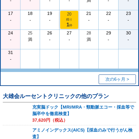
-
-
-
-
満
-
-
17
18
19
21
22
23
20
-
-
-
-
-
-
残り
1
枠
24
26
27
29
30
25
28
-
満
-
-
満
-
-
31
-
次の6ヶ月 >
大雄会ルーセントクリニック
の他のプラン
充実脳ドック【MRI/MRA・頸動脈エコー・採血等で
脳卒中を徹底検査】
37,620
円（税込）
アミノインデックス(AICS)【採血のみで行うがん検
査】