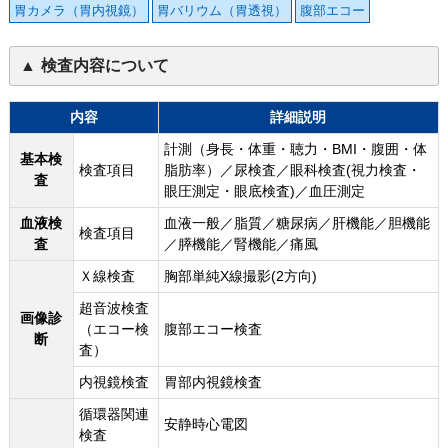
胃カメラ（胃内視鏡）
胃バリウム（胃透視）
腹部エコー
検査内容について
内容
詳細説明
計測（身長・体重・聴力・BMI・腹囲・体
基本検
検査項目
脂肪率）／尿検査／眼科検査(視力検査・
査
眼圧測定・眼底検査)／血圧測定
血液検
血液一般／脂質／糖尿病／肝機能／胆機能
検査項目
査
／膵機能／腎機能／痛風
Ｘ線検査
胸部単純X線撮影(2方向)
超音波検査
画像診
（エコー検
腹部エコー検査
断
査）
内視鏡検査
胃部内視鏡検査
循環器関連
安静時心電図
検査