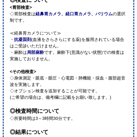
◎検査について
<胃部検査>
◇胃部検査は
経鼻胃カメラ、経口胃カメラ、バリウム
の選択
制です。
≪経鼻胃カメラについて≫
・
抗凝固剤
(血液をさらさらにする薬)を服用されている場合
はご受診いただけません。
・麻酔は
局部麻酔
です。麻酔下(意識がない状態)での検査は
実施しておりません。
<その他検査>
◇身体測定・眼底・眼圧・心電図・肺機能・採血・腹部超音
波を実施します。
◇オプション検査を追加することが可能です。
(ご希望の場合は、備考欄に記載をお願い致します。)
◎検査時間について
◇所要時間は3～3時間30分です。
◎結果について