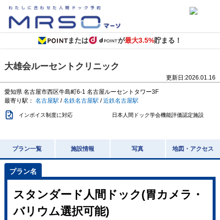
または
が
最大3.5%
貯まる！
大雄会ルーセントクリニック
更新日:
2026.01.16
愛知県
名古屋市西区牛島町6-1
名古屋ルーセントタワー3F
最寄り駅：
名古屋駅
/
名鉄名古屋駅
/
近鉄名古屋駅
インボイス制度に対応
日本人間ドック学会機能評価認定施設
プラン一覧
施設情報
写真
地図・アクセス
スタンダード人間ドック(胃カメラ・
バリウム選択可能)