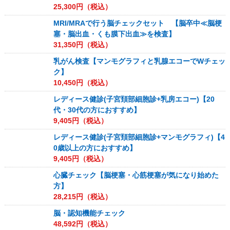
25,300
円（税込）
MRI/MRAで行う脳チェックセット 【脳卒中≪脳梗
塞・脳出血・くも膜下出血≫を検査】
31,350
円（税込）
乳がん検査【マンモグラフィと乳腺エコーでWチェッ
ク】
10,450
円（税込）
レディース健診(子宮頚部細胞診+乳房エコー)【20
代・30代の方におすすめ】
9,405
円（税込）
レディース健診(子宮頚部細胞診+マンモグラフィ)【4
0歳以上の方におすすめ】
9,405
円（税込）
心臓チェック【脳梗塞・心筋梗塞が気になり始めた
方】
28,215
円（税込）
脳・認知機能チェック
48,592
円（税込）