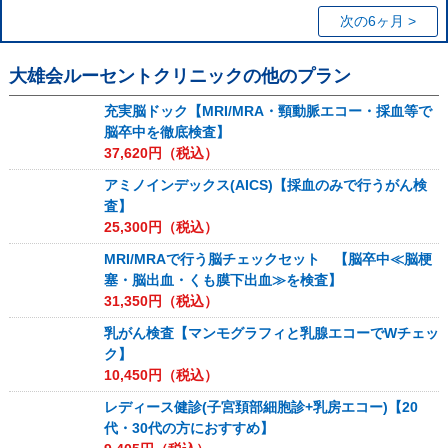
次の6ヶ月 >
大雄会ルーセントクリニック
の他のプラン
充実脳ドック【MRI/MRA・頸動脈エコー・採血等で
脳卒中を徹底検査】
37,620
円（税込）
アミノインデックス(AICS)【採血のみで行うがん検
査】
25,300
円（税込）
MRI/MRAで行う脳チェックセット 【脳卒中≪脳梗
塞・脳出血・くも膜下出血≫を検査】
31,350
円（税込）
乳がん検査【マンモグラフィと乳腺エコーでWチェッ
ク】
10,450
円（税込）
レディース健診(子宮頚部細胞診+乳房エコー)【20
代・30代の方におすすめ】