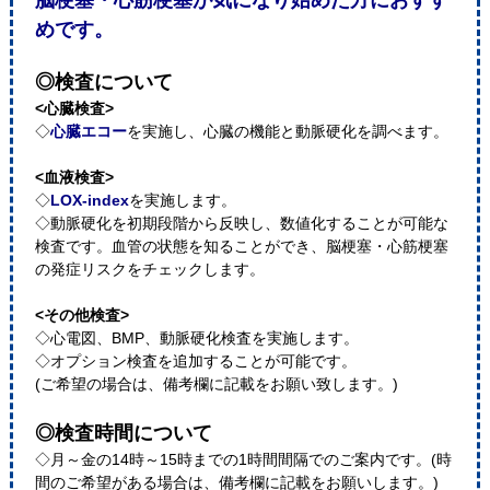
脳梗塞・心筋梗塞が気になり始めた方におすす
めです。
◎検査について
<心臓検査>
◇
心臓エコー
を実施し、心臓の機能と動脈硬化を調べます。
<血液検査>
◇
LOX-index
を実施します。
◇動脈硬化を初期段階から反映し、数値化することが可能な
検査です。血管の状態を知ることができ、脳梗塞・心筋梗塞
の発症リスクをチェックします。
<その他検査>
◇心電図、BMP、動脈硬化検査を実施します。
◇オプション検査を追加することが可能です。
(ご希望の場合は、備考欄に記載をお願い致します。)
◎検査時間について
◇月～金の14時～15時までの1時間間隔でのご案内です。(時
間のご希望がある場合は、備考欄に記載をお願いします。)