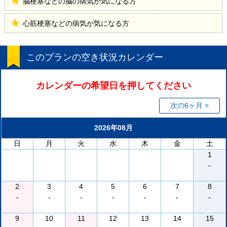
脳梗塞などの脳の病気が気になる方
心筋梗塞などの病気が気になる方
このプランの空き状況カレンダー
カレンダーの希望日を押してください
次の6ヶ月 >
2026年08月
日
月
火
水
木
金
土
1
-
2
3
4
5
6
7
8
-
-
-
-
-
-
-
9
10
11
12
13
14
15