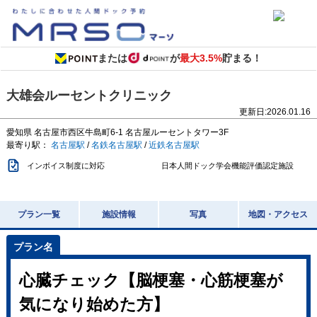
または
が
最大3.5%
貯まる！
大雄会ルーセントクリニック
更新日:
2026.01.16
愛知県
名古屋市西区牛島町6-1
名古屋ルーセントタワー3F
最寄り駅：
名古屋駅
/
名鉄名古屋駅
/
近鉄名古屋駅
インボイス制度に対応
日本人間ドック学会機能評価認定施設
プラン一覧
施設情報
写真
地図・アクセス
心臓チェック【脳梗塞・心筋梗塞が
気になり始めた方】