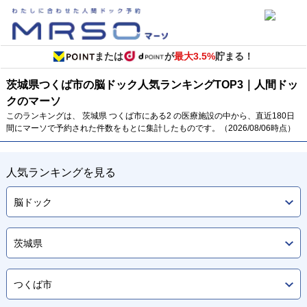
または
が
最大3.5%
貯まる！
茨城県
つくば市の脳ドック
人気ランキング
TOP
3
｜人間ドッ
クのマーソ
このランキングは、 茨城県 つくば市にある2 の医療施設の中から、直近180日
間にマーソで予約された件数をもとに集計したものです。（2026/08/06時点）
人気ランキングを見る