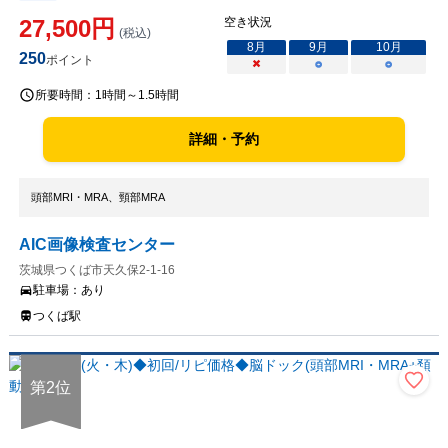
27,500
円
空き状況
(税込)
8
月
9
月
10
月
250
ポイント
×
○
○
所要時間：
1時間～1.5時間
詳細・予約
頭部MRI・MRA、頸部MRA
AIC画像検査センター
茨城県つくば市天久保2-1-16
駐車場：
あり
つくば駅
第
2
位