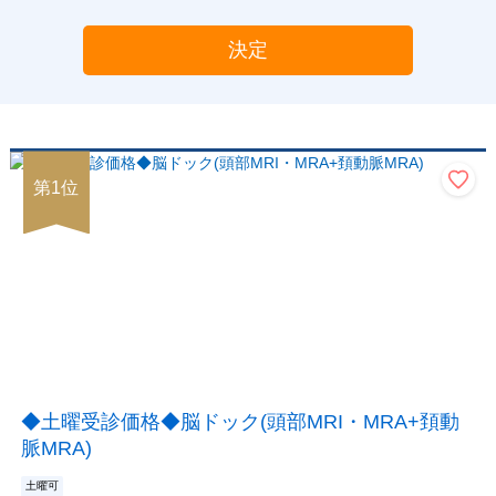
決定
第
1
位
◆土曜受診価格◆脳ドック(頭部MRI・MRA+頚動
脈MRA)
土曜可