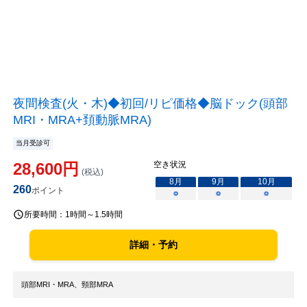
夜間検査(火・木)◆初回/リピ価格◆脳ドック(頭部
MRI・MRA+頚動脈MRA)
当月受診可
28,600
円
空き状況
(税込)
8
月
9
月
10
月
260
ポイント
○
○
○
所要時間：
1時間～1.5時間
詳細・予約
頭部MRI・MRA、頸部MRA