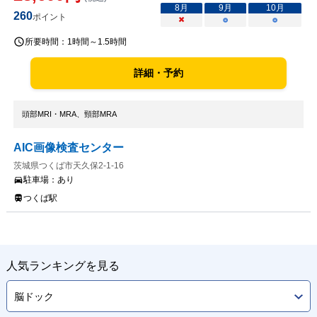
8
月
9
月
10
月
260
ポイント
×
○
○
所要時間：
1時間～1.5時間
詳細・予約
頭部MRI・MRA、頸部MRA
AIC画像検査センター
茨城県つくば市天久保2-1-16
駐車場：
あり
つくば駅
人気ランキングを見る