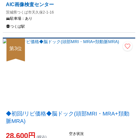
AIC画像検査センター
茨城県つくば市天久保2-1-16
駐車場：
あり
つくば駅
第
3
位
◆初回/リピ価格◆脳ドック(頭部MRI・MRA+頚動
脈MRA)
28,600
円
空き状況
(税込)