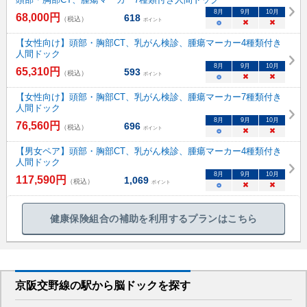
8
月
9
月
10
月
68,000
円
618
（税込）
ポイント
○
×
×
【女性向け】頭部・胸部CT、乳がん検診、腫瘍マーカー4種類付き
人間ドック
8
月
9
月
10
月
65,310
円
593
（税込）
ポイント
○
×
×
【女性向け】頭部・胸部CT、乳がん検診、腫瘍マーカー7種類付き
人間ドック
8
月
9
月
10
月
76,560
円
696
（税込）
ポイント
○
×
×
【男女ペア】頭部・胸部CT、乳がん検診、腫瘍マーカー4種類付き
人間ドック
8
月
9
月
10
月
117,590
円
1,069
（税込）
ポイント
○
×
×
健康保険組合の補助を利用するプランはこちら
京阪交野線
の駅から
脳ドックを
探す