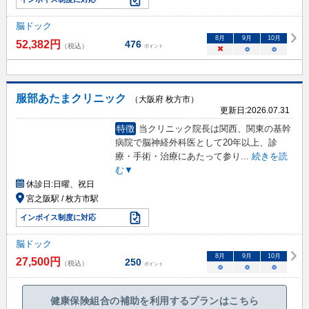
脳ドック
8
月
9
月
10
月
52,382
円
476
（税込）
ポイント
×
○
○
服部あたまクリニック
（大阪府 枚方市）
更新日:
2026.07.31
特徴
当クリニック院長は関西、関東の基幹
病院で脳神経外科医として20年以上、診
療・手術・治療にあたって参り
...
続きを読
む▼
休診日:
日曜、祝日
宮之阪駅 / 枚方市駅
インボイス制度に対応
脳ドック
8
月
9
月
10
月
27,500
円
250
（税込）
ポイント
○
○
○
健康保険組合の補助を利用するプランはこちら