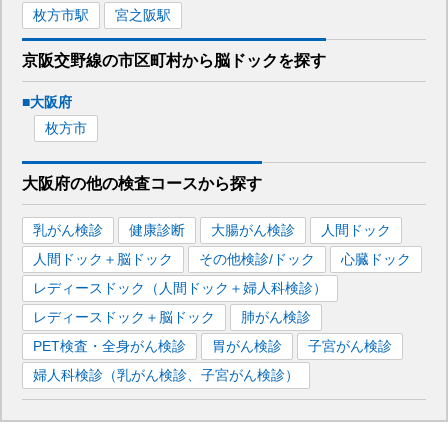
枚方市
駅
宮之阪
駅
京阪交野線
の市区町村から
脳ドックを
探す
■
大阪府
枚方市
大阪府
の
他の
検査コースから探す
乳がん検診
健康診断
大腸がん検診
人間ドック
人間ドック＋脳ドック
その他検診/ドック
心臓ドック
レディースドック（人間ドック＋婦人科検診）
レディースドック＋脳ドック
肺がん検診
PET検査・全身がん検診
胃がん検診
子宮がん検診
婦人科検診（乳がん検診、子宮がん検診）