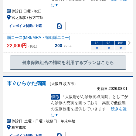
む▼
休診日:
日曜・祝日
宮之阪駅 / 枚方市駅
インボイス制度に対応
脳コース(MRI/MRA・頸動脈エコー)
8
月
9
月
10
月
22,000
円
200
（税込）
ポイント
○
○
○
健康保険組合の補助を利用するプランはこちら
市立ひらかた病院
（大阪府 枚方市）
更新日:
2026.08.01
特徴
「大阪府がん診療拠点病院」としてが
ん診療の充実を図っており、高度で低侵襲
の医療技術を提供していきます
...
続きを読
む▼
休診日:
土曜・日曜・祝祭日・年末年始
枚方市駅
インボイス制度に対応