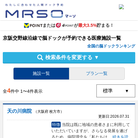
または
が
最大3.5%
貯まる！
京阪交野線沿線
で
脳ドック
が予約できる
医療施設
一覧
全国の脳ドックランキング
検索条件を変更する
▼
施設一覧
プラン一覧
4
全
件中
1
〜
4
件表示
天の川病院
（大阪府 枚方市）
更新日:
2026.07.31
特徴
当院は既に地域の患者さまに利用して
いただいていますが、さらなる発展を遂げ
るため、病院理念を「私たちは
...
続きを読