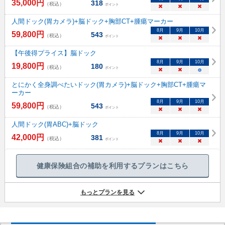
35,000
円
318
（税込）
ポイント
×
×
×
人間ドック(胃カメラ)+脳ドック+胸部CT+腫瘍マーカー
8
月
9
月
10
月
59,800
円
543
（税込）
ポイント
×
×
×
【午後得プライス】脳ドック
8
月
9
月
10
月
19,800
円
180
（税込）
ポイント
×
×
○
とにかく全身調べたいドック(胃カメラ)+脳ドック+胸部CT+腫瘍マ
ーカー
8
月
9
月
10
月
59,800
円
543
（税込）
ポイント
×
×
×
人間ドック(胃ABC)+脳ドック
8
月
9
月
10
月
42,000
円
381
（税込）
ポイント
×
×
×
健康保険組合の補助を利用するプランはこちら
もっとプランを見る