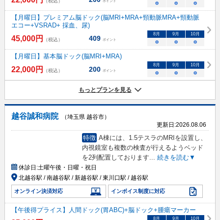
（税込）
ポイント
○
○
○
【月曜日】プレミアム脳ドック(脳MRI+MRA+頸動脈MRA+頸動脈
エコー+VSRAD+ 採血、尿)
8
月
9
月
10
月
45,000
円
409
（税込）
ポイント
○
○
○
【月曜日】基本脳ドック(脳MRI+MRA)
8
月
9
月
10
月
22,000
円
200
（税込）
ポイント
○
○
○
もっとプランを見る
越谷誠和病院
（埼玉県 越谷市）
更新日:
2026.08.06
特徴
A棟には、1.5テスラのMRIを設置し、
内視鏡室も複数の検査が行えるようベッド
を2列配置しております
...
続きを読む▼
休診日:
土曜午後・日曜・祝日
北越谷駅 / 南越谷駅 / 新越谷駅 / 東川口駅 / 越谷駅
オンライン決済対応
インボイス制度に対応
【午後得プライス】人間ドック(胃ABC)+脳ドック+腫瘍マーカー
8
月
9
月
10
月