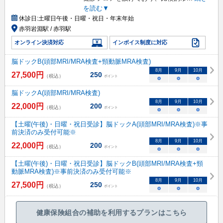
を読む▼
休診日:
土曜日午後・日曜・祝日・年末年始
赤羽岩淵駅 / 赤羽駅
オンライン決済対応
インボイス制度に対応
脳ドックB(頭部MRI/MRA検査+頸動脈MRA検査)
8
月
9
月
10
月
27,500
円
250
（税込）
ポイント
○
○
○
脳ドックA(頭部MRI/MRA検査)
8
月
9
月
10
月
22,000
円
200
（税込）
ポイント
○
○
○
【土曜(午後)・日曜・祝日受診】脳ドックA(頭部MRI/MRA検査)※事
前決済のみ受付可能※
8
月
9
月
10
月
22,000
円
200
（税込）
ポイント
○
○
○
【土曜(午後)・日曜・祝日受診】脳ドックB(頭部MRI/MRA検査+頸
動脈MRA検査)※事前決済のみ受付可能※
8
月
9
月
10
月
27,500
円
250
（税込）
ポイント
○
○
○
健康保険組合の補助を利用するプランはこちら