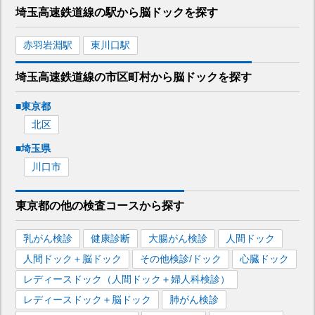
埼玉高速鉄道線
の駅から
脳ドックを
探す
赤羽岩淵
駅
東川口
駅
埼玉高速鉄道線
の市区町村から
脳ドックを
探す
■
東京都
北区
■
埼玉県
川口市
東京都
の
他の
検査コースから探す
乳がん検診
健康診断
大腸がん検診
人間ドック
人間ドック＋脳ドック
その他検診/ドック
心臓ドック
レディースドック（人間ドック＋婦人科検診）
レディースドック＋脳ドック
肺がん検診