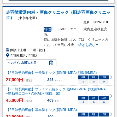
赤羽循環器内科・画像クリニック（旧赤羽画像クリニッ
ク）
（東京都 北区）
更新日:
2026.08.01
特徴
CT・MRI・エコー・院内血液検査完
備。
特に循環器領域においては、クリニック内
において当日に検査
...
続きを読む▼
休診日:
土曜・日曜・祝日
赤羽岩淵駅 / 赤羽駅
インボイス制度に対応
【2日前予約可能】一般脳ドック(脳MRI+MRA+頸動脈MRA)
8
月
9
月
10
月
27,000
円
245
（税込）
ポイント
○
○
○
【2日前予約可能】プレミアム脳ドック(脳MRI+MRA+頸動脈MRA
+頸動脈エコー+VSRAD+ 採血、尿)
8
月
9
月
10
月
45,000
円
409
（税込）
ポイント
○
○
○
【2日前予約可能】基本脳ドック(脳MRI+MRA)
8
月
9
月
10
月
22,000
円
200