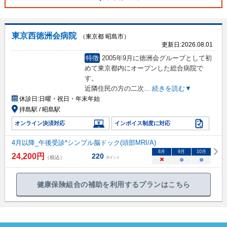
東京西徳洲会病院
（東京都 昭島市）
更新日:
2026.08.01
特徴
2005年9月に徳洲会グループとして初
めて東京都内にオープンした総合病院で
す。
近隣住民の方の二次
...
続きを読む▼
休診日:
日曜・祝日・年末年始
拝島駅 / 昭島駅
オンライン決済対応
インボイス制度に対応
4月以降_午後受診*シンプル脳ドック(頭部MRI/A)
8
月
9
月
10
月
24,200
円
220
（税込）
ポイント
×
○
○
健康保険組合の補助を利用するプランはこちら