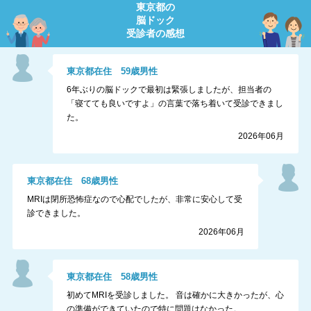
東京都
の
脳ドック
受診者の感想
東京都
在住
59
歳
男性
6年ぶりの脳ドックで最初は緊張しましたが、担当者の
「寝てても良いですよ」の言葉で落ち着いて受診できまし
た。
2026年06月
東京都
在住
68
歳
男性
MRIは閉所恐怖症なので心配でしたが、非常に安心して受
診できました。
2026年06月
東京都
在住
58
歳
男性
初めてMRIを受診しました。 音は確かに大きかったが、心
の準備ができていたので特に問題はなかった。