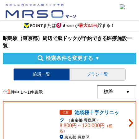
または
が
最大3.5%
貯まる！
昭島駅（東京都）周辺
で
脳ドック
が予約できる
医療施設
一
覧
検索条件を変更する
▼
施設一覧
プラン一覧
1
全
件中
1
〜
1
件表示
池袋桜十字クリニッ
広告
ク
（
東京都
豊島区
）
8,800
円～
120,000
円
（税
込）
東京都 豊島区