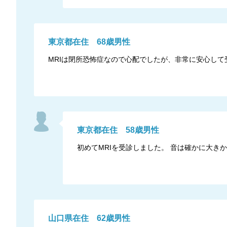
東京都
在住
68
歳
男性
MRIは閉所恐怖症なので心配でしたが、非常に安心して
東京都
在住
58
歳
男性
初めてMRIを受診しました。 音は確かに大
山口県
在住
62
歳
男性