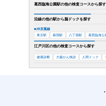
葛西臨海公園駅
の
他の
検査コースから探す
沿線の他の駅から
脳ドックを
探す
■JR京葉線
東京
駅
蘇我
駅
八丁堀
駅
葛西臨海公
江戸川区
の
他の
検査コースから探す
健康診断
大腸がん検診
人間ドック