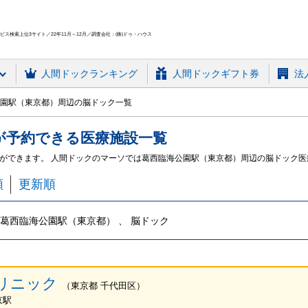
ス検索上位3サイト／22年11月～12月／調査会社：(株)ドゥ・ハウス
人間ドック
ランキング
人間ドックギフト券
法
園駅（東京都）周辺の脳ドック一覧
が予約できる
医療施設
一覧
ができます。 人間ドックのマーソでは葛西臨海公園駅（東京都）周辺の脳ドック
順
更新順
葛西臨海公園駅（東京都） 、 脳ドック
リニック
（
東京都
千代田区
）
京駅