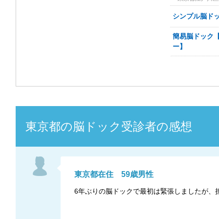
シンプル脳ドッ
簡易脳ドック【
ー】
東京都
の
脳ドック
受診者の感想
東京都
在住
59
歳
男性
6年ぶりの脳ドックで最初は緊張しましたが、