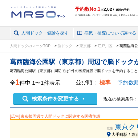
予約数No.1
2,027
※
施設の予約
※「年間予約数」のヒアリング調査 個人向け人間ドック予約サービ
人間ドック・健診を探す
病気・検査
について
調べる
人間ドックのマーソTOP
脳ドック
東京都
江戸川区
葛西臨海公
葛西臨海公園駅（東京都）周辺
で
脳ドック
葛西臨海公園駅（東京都）周辺では1件の医療施設で脳ドックを予約すること
1
並び順：
標準
予約数
全
件中
1
〜
1
件表示
検索条件を変更する
現在の検索条件：
▼
[広告]
東京都
周辺で人間ドックに関連する医療施設
東京ク
広告
大手町駅 / 東