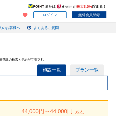
または
が
最大3.5%
貯まる！
ログイン
無料会員登録
人のお客様へ
よくあるご質問
医療施設の検索と予約が可能です。
施設一覧
プラン一覧
44,000
円～
44,000
円
（税込）