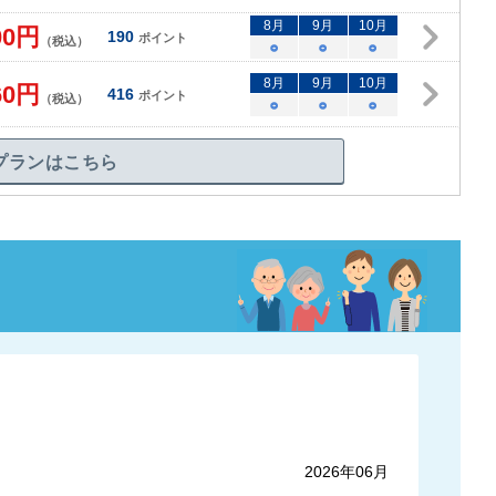
8
月
9
月
10
月
00
円
190
ポイント
（税込）
○
○
○
8
月
9
月
10
月
60
円
416
ポイント
（税込）
○
○
○
プランはこちら
2026年06月