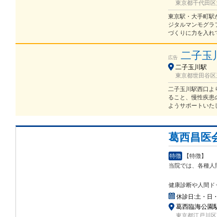
東京都千代田区大
東京駅・大手町駅か
ジタルマンモグラ
づくりに力を入れ
二子玉
広告
二子玉川駅
東京都世田谷区玉
二子玉川駅西口よ
ること、慢性疾患
ようサポートいた
葛西昌医
特徴
【特徴】
当院では、各種人
健康診断や人間ド
休診日:
土・日
葛西臨海公園駅
東京都江戸川区東