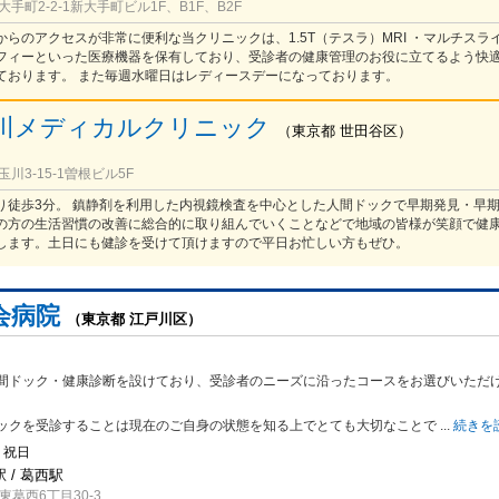
手町2-2-1新大手町ビル1F、B1F、B2F
らのアクセスが非常に便利な当クリニックは、1.5T（テスラ）MRI ・マルチスライス
フィーといった医療機器を保有しており、受診者の健康管理のお役に立てるよう快
ております。 また毎週水曜日はレディースデーになっております。
川メディカルクリニック
（
東京都
世田谷区
）
川3-15-1曽根ビル5F
り徒歩3分。 鎮静剤を利用した内視鏡検査を中心とした人間ドックで早期発見・早
の方の生活習慣の改善に総合的に取り組んでいくことなどで地域の皆様が笑顔で健
します。土日にも健診を受けて頂けますので平日お忙しい方もぜひ。
会病院
（東京都 江戸川区）
間ドック・健康診断を設けており、受診者のニーズに沿ったコースをお選びいた
だ
ックを受診することは現在のご自身の状態を知る上でとても大切なことで
...
続きを
・祝日
 / 葛西駅
葛西6丁目30-3