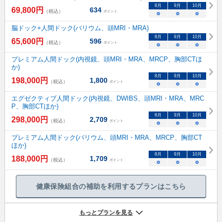
8
月
9
月
10
月
69,800
円
634
（税込）
ポイント
○
○
○
脳ドック+人間ドック(バリウム、頭MRI・MRA)
8
月
9
月
10
月
65,600
円
596
（税込）
ポイント
○
○
○
プレミアム人間ドック(内視鏡、頭MRI・MRA、MRCP、胸部CTほ
か)
8
月
9
月
10
月
198,000
円
1,800
（税込）
ポイント
○
○
○
エグゼクティブ人間ドック(内視鏡、DWIBS、頭MRI・MRA、MRC
P、胸部CTほか)
8
月
9
月
10
月
298,000
円
2,709
（税込）
ポイント
○
○
○
プレミアム人間ドック(バリウム、頭MRI・MRA、MRCP、胸部CT
ほか)
8
月
9
月
10
月
188,000
円
1,709
（税込）
ポイント
○
○
○
健康保険組合の補助を利用するプランはこちら
もっとプランを見る