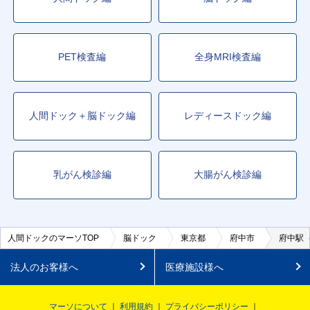
PET検査編
全身MRI検査編
人間ドック＋脳ドック編
レディースドック編
乳がん検診編
大腸がん検診編
人間ドックのマーソTOP
脳ドック
東京都
府中市
府中駅
法人のお客様へ
医療施設様へ
マーソについて
利用規約
プライバシーポリシー