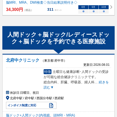
脳MRI、MRA、DWI検査◇当日結果説明付き◇
8
月
9
月
10
月
34,300
円
311
（税込）
ポイント
○
○
○
人間ドック＋脳ドック/レディースドッ
ク＋脳ドック
を予約できる
医療施設
北府中クリニック
（東京都 府中市）
更新日:
2026.08.01
特徴
土曜日も健康診断･人間ドックの受診
が可能な総合健診クリニックです。
総合内科、肝臓、呼吸器、婦人科
...
続きを
読む▼
休診日:
日曜日、祝日
北府中駅 / 府中駅 / 西国分寺駅 / 西府駅
インボイス制度に対応
脳ドック+人間ドック(内視鏡、頭MRI・MRA)