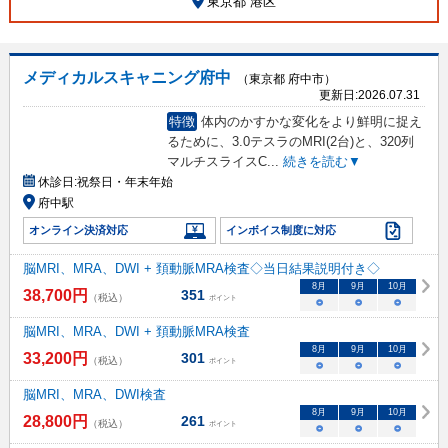
東京都 港区
メディカルスキャニング府中
（東京都 府中市）
更新日:
2026.07.31
特徴
体内のかすかな変化をより鮮明に捉え
るために、3.0テスラのMRI(2台)と、320列
マルチスライスC
...
続きを読む▼
休診日:
祝祭日・年末年始
府中駅
オンライン決済対応
インボイス制度に対応
脳MRI、MRA、DWI + 頚動脈MRA検査◇当日結果説明付き◇
8
月
9
月
10
月
38,700
円
351
（税込）
ポイント
○
○
○
脳MRI、MRA、DWI + 頚動脈MRA検査
8
月
9
月
10
月
33,200
円
301
（税込）
ポイント
○
○
○
脳MRI、MRA、DWI検査
8
月
9
月
10
月
28,800
円
261
（税込）
ポイント
○
○
○