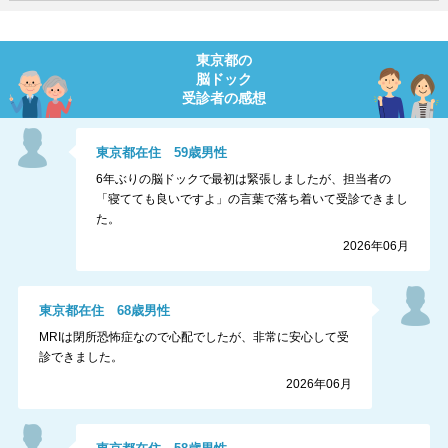
東京都
の
脳ドック
受診者の感想
東京都
在住
59
歳
男性
6年ぶりの脳ドックで最初は緊張しましたが、担当者の
「寝てても良いですよ」の言葉で落ち着いて受診できまし
た。
2026年06月
東京都
在住
68
歳
男性
MRIは閉所恐怖症なので心配でしたが、非常に安心して受
診できました。
2026年06月