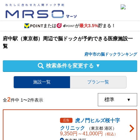
または
が
最大3.5%
貯まる！
府中駅（東京都）周辺
で
脳ドック
が予約できる
医療施設
一
覧
府中市の脳ドックランキング
検索条件を変更する
▼
施設一覧
プラン一覧
2
全
件中
1
〜
2
件表示
虎ノ門ヒルズ桜十字
広告
クリニック
（
東京都
港区
）
9,350
円～
41,000
円
（税込）