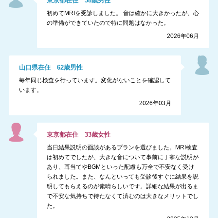
東京都
在住
58
歳
男性
初めてMRIを受診しました。 音は確かに大きかったが、心
の準備ができていたので特に問題はなかった。
2026年06月
山口県
在住
62
歳
男性
毎年同じ検査を行っています。変化がないことを確認して
います。
2026年03月
東京都
在住
33
歳
女性
当日結果説明の面談があるプランを選びました。MRI検査
は初めてでしたが、大きな音について事前に丁寧な説明が
あり、耳当てやBGMといった配慮も万全で不安なく受け
られました。また、なんといっても受診後すぐに結果を説
明してもらえるのが素晴らしいです。詳細な結果が出るま
で不安な気持ちで待たなくて済むのは大きなメリットでし
た。