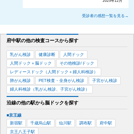
2025年12月
受診者の感想一覧を見る→
府中駅
の
他の
検査コースから探す
乳がん検診
健康診断
人間ドック
人間ドック＋脳ドック
その他検診/ドック
レディースドック（人間ドック＋婦人科検診）
肺がん検診
PET検査・全身がん検診
子宮がん検診
婦人科検診（乳がん検診、子宮がん検診）
沿線の他の駅から
脳ドックを
探す
■京王線
新宿
駅
千歳烏山
駅
仙川
駅
調布
駅
府中
駅
京王八王子
駅