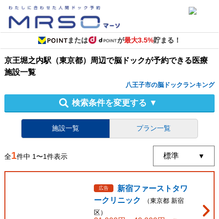
または
が
最大3.5%
貯まる！
京王堀之内駅（東京都）周辺
で
脳ドック
が予約できる
医療
施設
一覧
八王子市の脳ドックランキング
検索条件を変更する
▼
施設一覧
プラン一覧
1
全
件中
1
〜
1
件表示
新宿ファーストタワ
広告
ークリニック
（
東京都
新宿
区
）