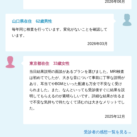
2026年06月
山口県
在住
62
歳
男性
毎年同じ検査を行っています。変化がないことを確認して
います。
2026年03月
東京都
在住
33
歳
女性
当日結果説明の面談があるプランを選びました。MRI検査
は初めてでしたが、大きな音について事前に丁寧な説明が
あり、耳当てやBGMといった配慮も万全で不安なく受け
られました。また、なんといっても受診後すぐに結果を説
明してもらえるのが素晴らしいです。詳細な結果が出るま
で不安な気持ちで待たなくて済むのは大きなメリットでし
た。
2025年12月
受診者の感想一覧を見る→