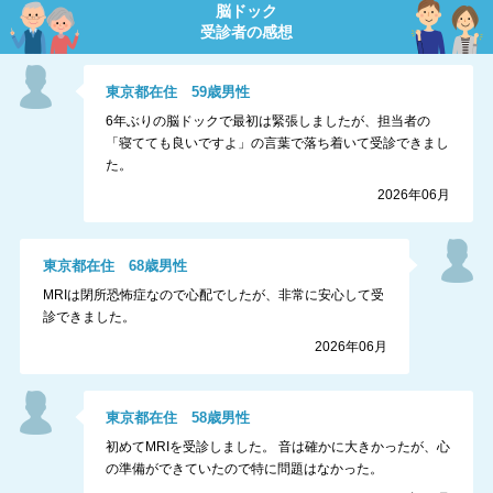
脳ドック
受診者の感想
東京都
在住
59
歳
男性
6年ぶりの脳ドックで最初は緊張しましたが、担当者の
「寝てても良いですよ」の言葉で落ち着いて受診できまし
た。
2026年06月
東京都
在住
68
歳
男性
MRIは閉所恐怖症なので心配でしたが、非常に安心して受
診できました。
2026年06月
東京都
在住
58
歳
男性
初めてMRIを受診しました。 音は確かに大きかったが、心
の準備ができていたので特に問題はなかった。