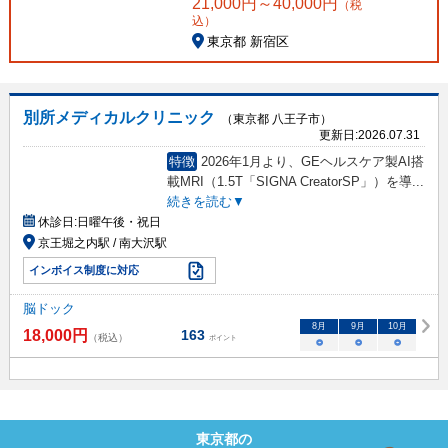
21,000
円～
40,000
円
（税
込）
東京都 新宿区
別所メディカルクリニック
（東京都 八王子市）
更新日:
2026.07.31
特徴
2026年1月より、GEヘルスケア製AI搭
載MRI（1.5T「SIGNA CreatorSP」）を導
...
続きを読む▼
休診日:
日曜午後・祝日
京王堀之内駅 / 南大沢駅
インボイス制度に対応
脳ドック
8
月
9
月
10
月
18,000
円
163
（税込）
ポイント
○
○
○
東京都
の