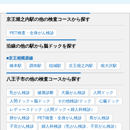
京王堀之内駅
の
他の
検査コースから探す
PET検査・全身がん検診
沿線の他の駅から
脳ドックを
探す
■京王相模原線
橋本
駅
調布
駅
稲城
駅
京王堀之内
駅
南大沢
駅
八王子市
の
他の
検査コースから探す
乳がん検診
健康診断
大腸がん検診
人間ドック
人間ドック＋脳ドック
その他検診/ドック
心臓ドック
レディースドック（人間ドック＋婦人科検診）
肺がん検診
PET検査・全身がん検診
胃がん検診
子宮がん検診
婦人科検診（乳がん検診、子宮がん検診）