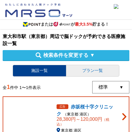
または
が
最大3.5%
貯まる！
東大和市駅（東京都）周辺
で
脳ドック
が予約できる
医療施
設
一覧
検索条件を変更する
▼
施設一覧
プラン一覧
1
全
件中
1
〜
1
件表示
赤坂桜十字クリニッ
広告
ク
（
東京都
港区
）
28,380
円～
120,000
円
（税
込）
東京都 港区