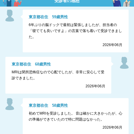
受診者の感想
東京都
在住
59
歳
男性
6年ぶりの脳ドックで最初は緊張しましたが、担当者の
「寝てても良いですよ」の言葉で落ち着いて受診できまし
た。
2026年06月
東京都
在住
68
歳
男性
MRIは閉所恐怖症なので心配でしたが、非常に安心して受
診できました。
2026年06月
東京都
在住
58
歳
男性
初めてMRIを受診しました。 音は確かに大きかったが、心
の準備ができていたので特に問題はなかった。
2026年06月