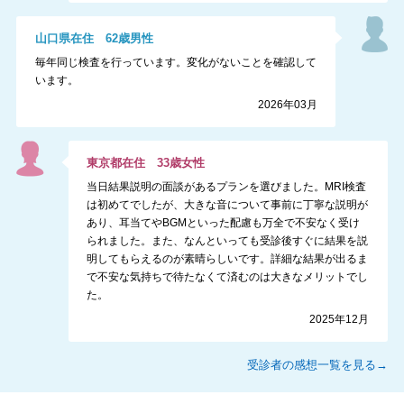
山口県
在住
62
歳
男性
毎年同じ検査を行っています。変化がないことを確認して
います。
2026年03月
東京都
在住
33
歳
女性
当日結果説明の面談があるプランを選びました。MRI検査
は初めてでしたが、大きな音について事前に丁寧な説明が
あり、耳当てやBGMといった配慮も万全で不安なく受け
られました。また、なんといっても受診後すぐに結果を説
明してもらえるのが素晴らしいです。詳細な結果が出るま
で不安な気持ちで待たなくて済むのは大きなメリットでし
た。
2025年12月
受診者の感想一覧を見る→