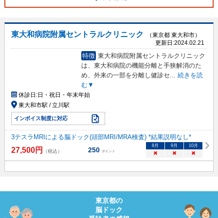
東大和病院附属セントラルクリニック
（東京都 東大和市）
更新日:
2024.02.21
特徴
東大和病院附属セントラルクリニック
は、東大和病院の機能分離と手狭解消のた
め、外来の一部を分離し健診セ
...
続きを読
む▼
休診日:
日・祝日・年末年始
東大和市駅 / 立川駅
インボイス制度に対応
3テスラMRIによる脳ドック(頭部MRI/MRA検査) *結果説明なし*
8
月
9
月
10
月
27,500
円
250
（税込）
ポイント
×
×
×
東京都
の
脳ドック