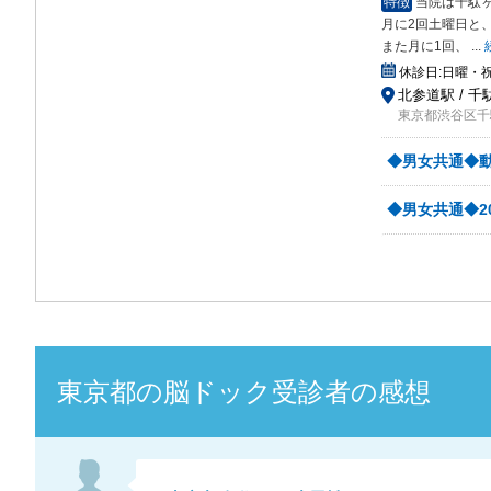
特徴
当院は千駄
月に2回土曜日と
また月に1回、
...
休診日:
日曜・
北参道駅 / 千
東京都渋谷区千駄
◆男女共通◆
◆男女共通◆2
東京都
の
脳ドック
受診者の感想