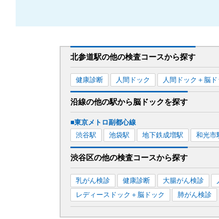
北参道駅
の
他の
検査コースから探す
健康診断
人間ドック
人間ドック＋脳ド
沿線の他の駅から
脳ドックを
探す
■東京メトロ副都心線
渋谷
駅
池袋
駅
地下鉄成増
駅
和光市
渋谷区
の
他の
検査コースから探す
乳がん検診
健康診断
大腸がん検診
レディースドック＋脳ドック
肺がん検診