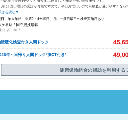
ヶ谷駅から徒歩3分という好立地に位置した病院併設の健診施設です。
、月に
1回日曜日の受診が可能ですので、平日お忙しい方でも検査が受けやすくなっ
続きを読む▼
祝日・年末年始 ※第2・4土曜日、月に一度日曜日の検査実施日あり
駄ケ谷駅 / 国立競技場駅
ヶ谷1-30-7
45,6
動脈硬化検査付き人間ドック
49,0
026年～日帰り人間ドック*脳CT付き*
健康保険組合の補助を利用する