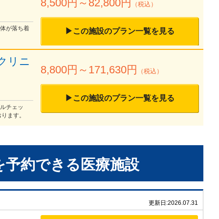
8,500
円～
82,800
円
（税込）
全体が落ち着
▶この施設のプラン一覧を見る
クリニ
8,800
円～
171,630
円
（税込）
▶この施設のプラン一覧を見る
ブルチェッ
おります。
を予約できる
医療施設
更新日:
2026.07.31