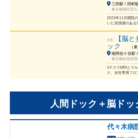
三田駅 / 田町
東京都港区芝5-3
2023年11月
いた清潔感のある
【脳と
広告
ック
（
東
南阿佐ケ谷駅 
東京都杉並区阿佐谷
3テスラMRIと
ク、女性専用フロ
人間ドック＋脳ドッ
代々木病