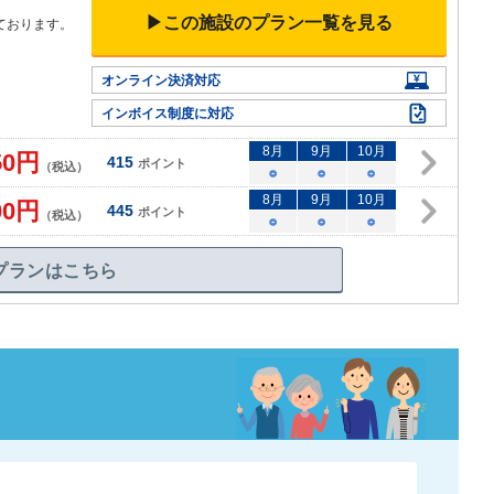
▶この施設のプラン一覧を見る
ております。
オンライン決済対応
インボイス制度に対応
8
月
9
月
10
月
50
円
415
ポイント
（税込）
○
○
○
8
月
9
月
10
月
00
円
445
ポイント
（税込）
○
○
○
プランはこちら