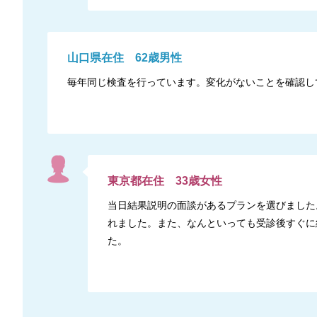
山口県
在住
62
歳
男性
毎年同じ検査を行っています。変化がないことを確認し
東京都
在住
33
歳
女性
当日結果説明の面談があるプランを選びました
れました。また、なんといっても受診後すぐに
た。