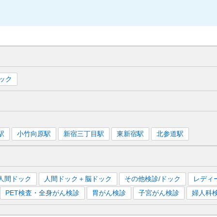
ック
駅
小竹向原
駅
新宿三丁目
駅
東新宿
駅
北参道
駅
人間ドック
人間ドック＋脳ドック
その他検診/ドック
レディ
PET検査・全身がん検診
胃がん検診
子宮がん検診
婦人科