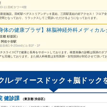
駅
3-11 田町タワー4階
開院の新規施設。田町駅ペデストリアンデッキ直結、三田駅直結の好アクセス！ フロア
空間となっており、リラックスしてご受診いただけるようになっております。
身体の健康プラザ】林脳神経外科メディカル
京都
杉並区
）
/ 阿佐ケ谷駅
南1-9-2Goodビル B1F・1F
マルチスライスCTで健康と長寿をサポートしております。検査画像の診断は医師のダ
アも完備しております。また婦人科検査は女性医師・女性技師が対応させて頂いて
ク/レディースドック＋脳ドック
院 健診課
（東京都 渋谷区）