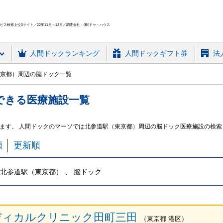
ス検索上位3サイト／22年11月～12月／調査会社：(株)ドゥ・ハウス
人間ドック
ランキング
人間ドックギフト券
法
京都）周辺の脳ドック一覧
できる
医療施設
一覧
ます。 人間ドックのマーソでは北参道駅（東京都）周辺の脳ドック医療施設の検索
順
更新順
北参道駅（東京都） 、 脳ドック
ディカルクリニック田町三田
（
東京都
港区
）