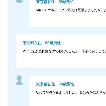
東京都
在住
59
歳
男性
6年ぶりの脳ドックで最初は緊張しましたが、
東京都
在住
68
歳
男性
MRIは閉所恐怖症なので心配でしたが、非常に安心して
東京都
在住
58
歳
男性
初めてMRIを受診しました。 音は確かに大