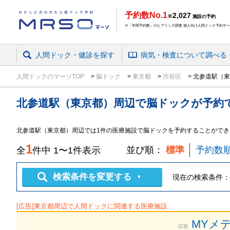
予約数No.1
2,027
※
施設の予約
※「年間予約数」のヒアリング調査 個人向け人間ドック予約サービ
人間ドック・健診を探す
病気・検査
について
調べる
人間ドックのマーソTOP
脳ドック
東京都
渋谷区
北参道駅（東
北参道駅（東京都）周辺
で
脳ドック
が予約
北参道駅（東京都）周辺では1件の医療施設で脳ドックを予約することができ
1
並び順：
標準
予約数
全
件中
1
〜
1
件表示
検索条件を変更する
現在の検索条件：
▼
[広告]
東京都
周辺で人間ドックに関連する医療施設
MYメ
広告