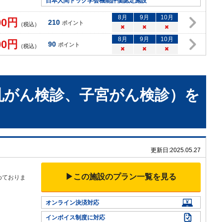
日本人間ドック学会機能評価認定施設
8
月
9
月
10
月
00
円
210
ポイント
（税込）
×
×
×
8
月
9
月
10
月
00
円
90
ポイント
（税込）
×
×
×
乳がん検診、子宮がん検診）
を
更新日:
2025.05.27
▶この施設のプラン一覧を見る
めておりま
オンライン決済対応
インボイス制度に対応