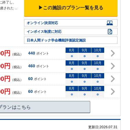
に終了し、
▶この施設のプラン一覧を見る
配慮された
...
オンライン決済対応
インボイス制度に対応
日本人間ドック学会機能評価認定施設
8
月
9
月
10
月
00
円
440
ポイント
（税込）
○
○
○
8
月
9
月
10
月
00
円
460
ポイント
（税込）
○
○
○
8
月
9
月
10
月
00
円
60
ポイント
（税込）
○
○
○
8
月
9
月
10
月
00
円
60
ポイント
（税込）
○
○
○
プランはこちら
更新日:
2026.07.31