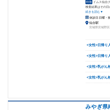
特徴
イムス仙台
検
査結果はその日
続きを読む▼
休診日:
日曜・
仙台駅
宮城県宮城野区榴
<女性>日帰り
<女性>日帰り
<女性>乳がん
<女性>乳がん
みやぎ県