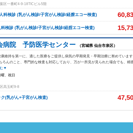
区一番町4-9-18TICビル5階
60,8
人科検診 (乳がん検診/子宮がん検診/経膣エコー検査)
15,7
科検診 (乳がん検診/子宮がん検診/経腟エコー検査)
会病院 予防医学センター
（宮城県 仙台市泉区）
健康維持を第一に、適した医療をご提供し病気の早期発見・早期治療に努めています
ちろんのこと、専門的な検査も対応しており、万が一所見が見られた場合でも、精
む▼
日曜、祝日
区高玉町9-8
47,5
ク(乳がん+子宮がん検査)