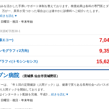
強みを活かした手厚いサポート体制を整えております。検査結果は各科の専門医とダ
、万が一、異常が見つかった場合はには速やかに診療科へご紹介いたします。
続きを読む▼
・日曜日・祝日・年末年始
原町字西38-1
7,0
腺エコー)
9,3
ンモグラフィ2方向)
15,6
モグラフィ(トモシンセシス)
プン病院
（宮城県 仙台市宮城野区）
ターは、「年１回の定期健診（人間ドック）は、健康で実りある長寿社会へのパスポ
より人間ドックを開始しております。
はインターネット配線を完備、平成3
...
続きを読む▼
・日曜日・祝日・年末年始