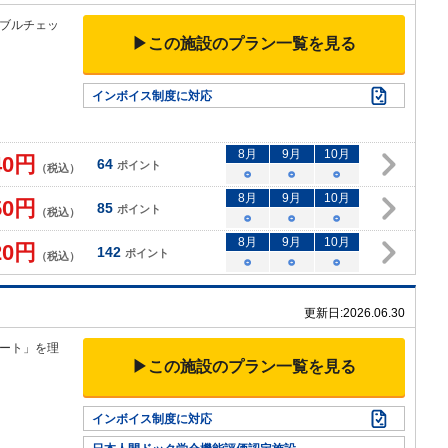
ブルチェッ
▶この施設のプラン一覧を見る
インボイス制度に対応
8
月
9
月
10
月
40
円
64
ポイント
（税込）
○
○
○
8
月
9
月
10
月
50
円
85
ポイント
（税込）
○
○
○
8
月
9
月
10
月
20
円
142
ポイント
（税込）
○
○
○
更新日:
2026.06.30
ート」を理
▶この施設のプラン一覧を見る
インボイス制度に対応