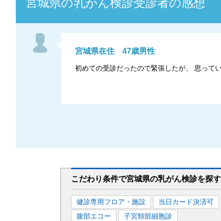
宮城県
の
乳がん検診
受診者の感想
宮城県
在住
47
歳
男性
初めての受診だったので緊張したが、 思って
こだわり条件で
宮城県
の乳がん検診を
探す
健診専用フロア・施設
当日カード決済可
腹部エコー
子宮頸部細胞診