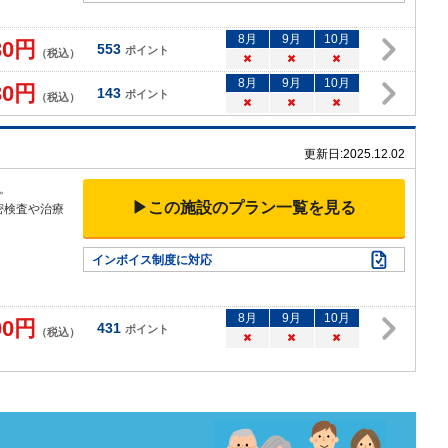
8
月
9
月
10
月
30
円
553
ポイント
（税込）
×
×
×
8
月
9
月
10
月
30
円
143
ポイント
（税込）
×
×
×
更新日:
2025.12.02
。
▶この施設のプラン一覧を見る
密検査や治療
インボイス制度に対応
8
月
9
月
10
月
00
円
431
ポイント
（税込）
×
×
×