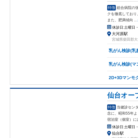
特徴
総合病院の
クを
徹底しており
また、肥満傾向
...
休診日:
土曜日
大河原駅
宮城県柴田郡大河
乳がん検診(乳
乳がん検診(マ
2D+3Dマン
仙台オー
特徴
当健診セン
念に
、昭和55年
宿泊室（個室）に
休診日:
土曜日
仙台駅