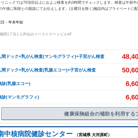
クリニックでは70項目以上におよぶ検査を約3時間でチェックします。検査は午前中
の午後に医師との面談にてお伝えします。(土曜日を除く)施設内はプライベートに
祝日・年末年始
岡1丁目1-1JR仙台イーストゲートビル4F
48,4
人間ドック+乳がん検査(マンモグラフィ)+子宮がん検査
50,6
人間ドック+乳がん検査(乳腺エコー)+子宮がん検査
6,6
検診(乳腺エコー)
6,6
検診(マンモグラフィ)
健康保険組合の補助を利用する
南中核病院健診センター
（宮城県 大河原町）