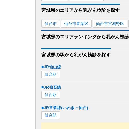
宮城県
のエリアから
乳がん検診を
探す
仙台市
仙台市青葉区
仙台市宮城野区
宮城県
のエリア
ランキング
から
乳がん検診
宮城県
の駅から
乳がん検診を
探す
■JR仙山線
仙台
駅
■JR仙石線
仙台
駅
■JR常磐線(いわき～仙台)
仙台
駅