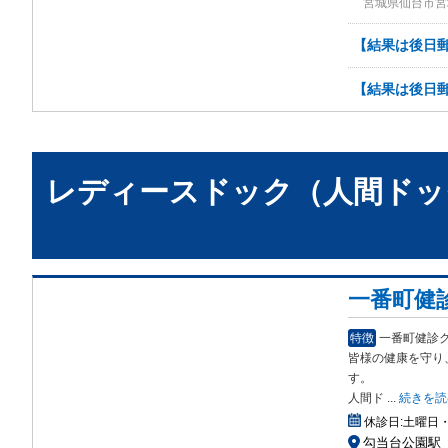
宮城県仙台市宮
【結果は後日郵
【結果は後日郵
レディースドック（人間ドッ
一番町健
特徴
一番町健診
皆様の健康を守
り
す。
人間ド
...
続きを読
休診日:
土曜日
勾当台公園駅