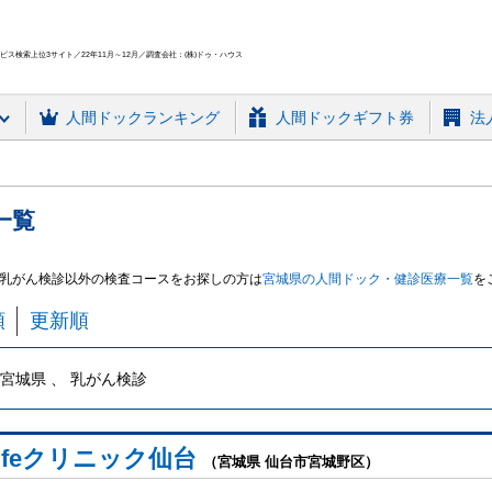
ス検索上位3サイト／22年11月～12月／調査会社：(株)ドゥ・ハウス
人間ドック
ランキング
人間ドックギフト券
法
一覧
乳がん検診
以外の検査コースをお探しの方は
宮城県
の人間ドック・健診
医療
一覧
を
順
更新順
宮城県 、 乳がん検診
-Lifeクリニック仙台
（宮城県 仙台市宮城野区）