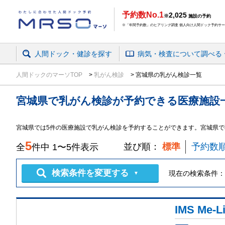
予約数No.1
2,025
※
施設の予約
※「年間予約数」のヒアリング調査 個人向け人間ドック予約サービ
人間ドック・健診を探す
病気・検査
について
調べる
人間ドックのマーソTOP
乳がん検診
宮城県の乳がん検診一覧
宮城県
で
乳がん検診
が予約できる
医療施設
宮城県
では
5
件の
医療施設
で
乳がん検診
を予約することができます。
宮城県で
5
並び順：
標準
予約数
全
件中
1
〜
5
件表示
検索条件を変更する
現在の検索条件：
▼
IMS Me