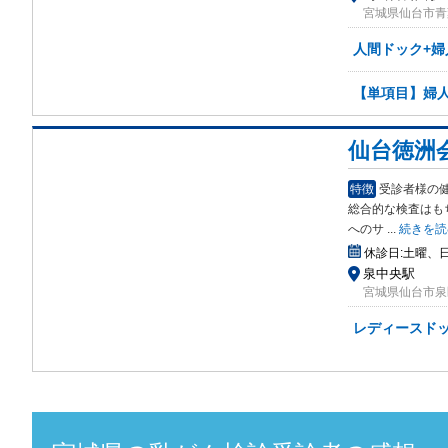
宮城県仙台市青葉
人間ドック+婦
【単項目】婦人
仙台徳洲
特徴
受診者様の
総合的な
検査はも
へのサ
...
続きを読
休診日:
土曜、
泉中央駅
宮城県仙台市泉
レディースドッ