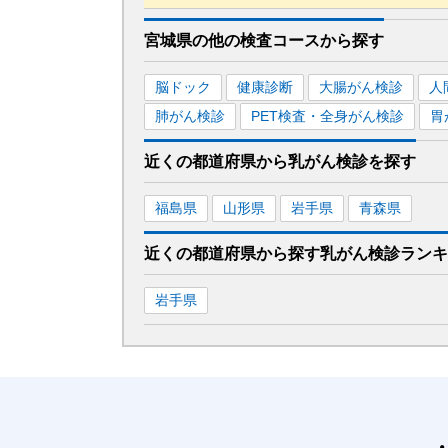
■JR東北本線(黒磯～利府・盛岡)
宮城県
の
他の
検査コースから探す
大河原
駅
仙台
駅
脳ドック
健康診断
大腸がん検診
人
■仙台市営地下鉄南北線
肺がん検診
PET検査・全身がん検診
胃
仙台
駅
勾当台公園
駅
近くの都道府県
から
乳がん検診を
探す
■仙台市営地下鉄東西線
仙台
駅
福島県
山形県
岩手県
青森県
■東北新幹線
近くの都道府県から探す
乳がん検診
ランキ
仙台
駅
岩手県
■秋田新幹線
仙台
駅