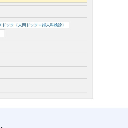
スドック（人間ドック＋婦人科検診）
）