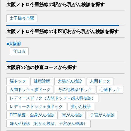
大阪メトロ今里筋線
の駅から
乳がん検診を
探す
太子橋今市
駅
大阪メトロ今里筋線
の市区町村から
乳がん検診を
探す
■
大阪府
守口市
大阪府
の
他の
検査コースから探す
脳ドック
健康診断
大腸がん検診
人間ドック
人間ドック＋脳ドック
その他検診/ドック
心臓ドック
レディースドック（人間ドック＋婦人科検診）
レディースドック＋脳ドック
肺がん検診
PET検査・全身がん検診
胃がん検診
子宮がん検診
婦人科検診（乳がん検診、子宮がん検診）