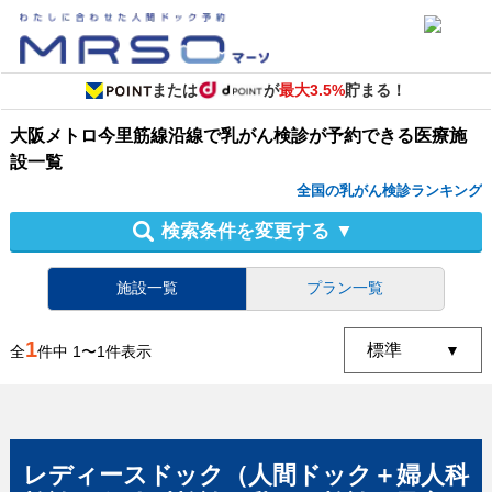
または
が
最大3.5%
貯まる！
大阪メトロ今里筋線沿線
で
乳がん検診
が予約できる
医療施
設
一覧
全国の乳がん検診ランキング
検索条件を変更する
▼
施設一覧
プラン一覧
1
全
件中
1
〜
1
件表示
レディースドック（人間ドック＋婦人科