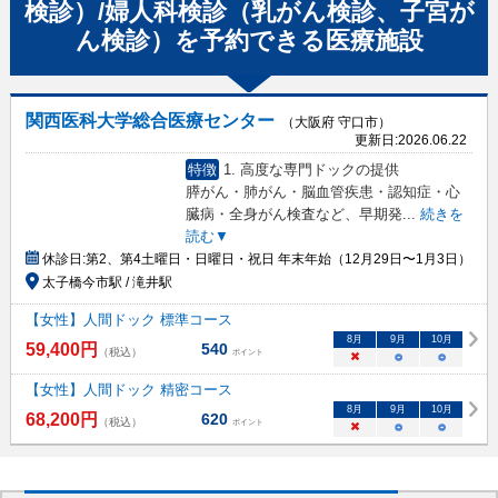
検診）/婦人科検診（乳がん検診、子宮が
ん検診）
を予約できる
医療施設
関西医科大学総合医療センター
（大阪府 守口市）
更新日:
2026.06.22
特徴
1. 高度な専門ドックの提供
膵がん・肺がん・脳血管疾患・認知症・心
臓病・全身がん検査など、早期発
...
続きを
読む▼
休診日:
第2、第4土曜日・日曜日・祝日 年末年始（12月29日〜1月3日）
太子橋今市駅 / 滝井駅
【女性】人間ドック 標準コース
8
月
9
月
10
月
59,400
円
540
（税込）
ポイント
×
○
○
【女性】人間ドック 精密コース
8
月
9
月
10
月
68,200
円
620
（税込）
ポイント
×
○
○