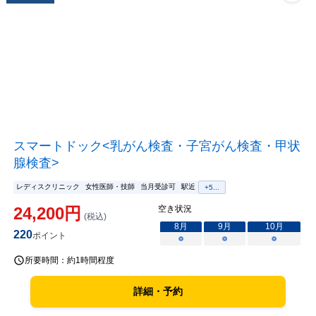
スマートドック<乳がん検査・子宮がん検査・甲状
腺検査>
レディスクリニック
女性医師・技師
当月受診可
駅近
+
5
...
24,200
円
空き状況
(税込)
8
月
9
月
10
月
220
ポイント
○
○
○
所要時間：
約1時間程度
詳細・予約