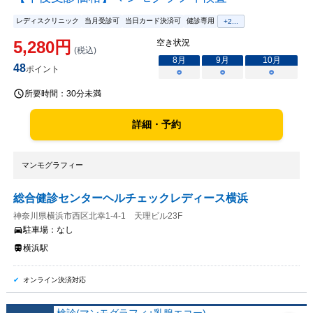
レディスクリニック
当月受診可
当日カード決済可
健診専用
+
2
...
5,280
円
空き状況
(税込)
8
月
9
月
10
月
48
ポイント
○
○
○
所要時間：
30分未満
詳細・予約
マンモグラフィー
総合健診センターヘルチェックレディース横浜
神奈川県横浜市西区北幸1-4-1 天理ビル23F
駐車場：
なし
横浜駅
オンライン決済対応