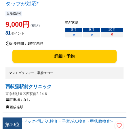
タッフが対応*
当月受診可
9,000
円
空き状況
(税込)
8
月
9
月
10
月
81
ポイント
○
○
×
所要時間：
1時間未満
詳細・予約
マンモグラフィー、乳腺エコー
西荻窪駅前クリニック
東京都杉並区西荻南3-14-6
駐車場：
なし
西荻窪駅
第
10
位