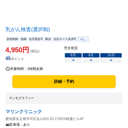
乳がん検査(選択制)
女性医師・技師
当月受診可
駅近
当日カード決済可
+
2
...
4,950
円
空き状況
(税込)
8
月
9
月
10
月
45
ポイント
○
○
○
所要時間：
1時間未満
詳細・予約
マンモグラフィー
マリンクリニック
愛知県名古屋市中区丸の内3-20-17KDX桜通ビル4F
駐車場：
あり