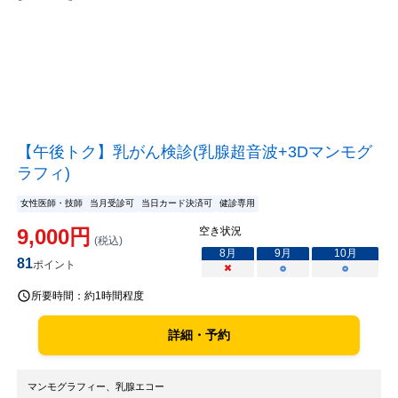
【午後トク】乳がん検診(乳腺超音波+3Dマンモグ
ラフィ)
女性医師・技師
当月受診可
当日カード決済可
健診専用
9,000
円
空き状況
(税込)
8
月
9
月
10
月
81
ポイント
×
○
○
所要時間：
約1時間程度
詳細・予約
マンモグラフィー、乳腺エコー