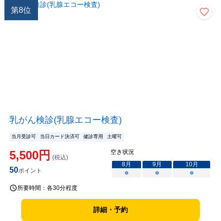
第
8
位
乳がん検診(乳腺エコー検査)
当月受診可
当日カード決済可
健診専用
土曜可
5,500
円
空き状況
(税込)
8
月
9
月
10
月
50
ポイント
○
○
○
所要時間：
各30分程度
詳細・予約