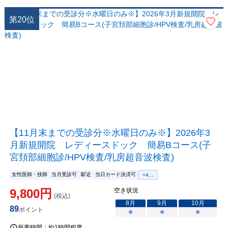
第
20
位
【11月末までの受診分※水曜日のみ※】2026年3
月新規開院 レディースドック 簡易Bコース(子
宮頚部細胞診/HPV検査/乳房超音波検査)
女性医師・技師
当月受診可
駅近
当日カード決済可
+
4
...
9,800
円
空き状況
(税込)
8
月
9
月
10
月
89
ポイント
○
○
○
所要時間：
約1時間程度