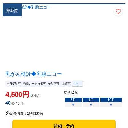
第
6
位
乳がん検診◆乳腺エコー
当月受診可
当日カード決済可
健診専用
土曜可
+
1
...
4,500
円
空き状況
(税込)
8
月
9
月
10
月
40
ポイント
○
○
○
所要時間：
1時間未満
詳細・予約