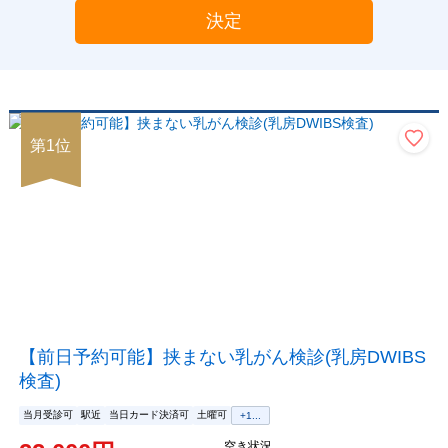
決定
第
1
位
【前日予約可能】挟まない乳がん検診(乳房DWIBS
検査)
当月受診可
駅近
当日カード決済可
土曜可
+
1
...
空き状況