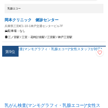
乳腺エコー
岡本クリニック 健診センター
兵庫県三宮町1-10-1神戸交通センタービル7F
駐車場：
なし
三ノ宮駅 / 三宮・花時計前駅 / 三宮駅 / 神戸三宮駅
第
9
位
乳がん検査(マンモグラフィ・乳腺エコー)*女性ス