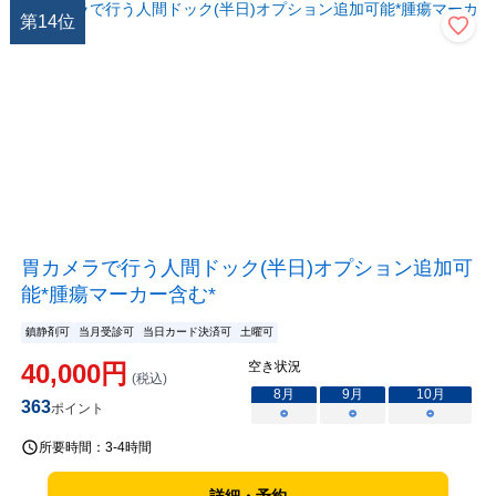
第
14
位
胃カメラで行う人間ドック(半日)オプション追加可
能*腫瘍マーカー含む*
鎮静剤可
当月受診可
当日カード決済可
土曜可
40,000
円
空き状況
(税込)
8
月
9
月
10
月
363
ポイント
○
○
○
所要時間：
3-4時間