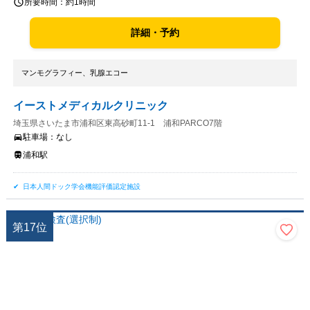
所要時間：
約1時間
詳細・予約
マンモグラフィー、乳腺エコー
イーストメディカルクリニック
埼玉県さいたま市浦和区東高砂町11-1 浦和PARCO7階
駐車場：
なし
浦和駅
日本人間ドック学会機能評価認定施設
第
17
位