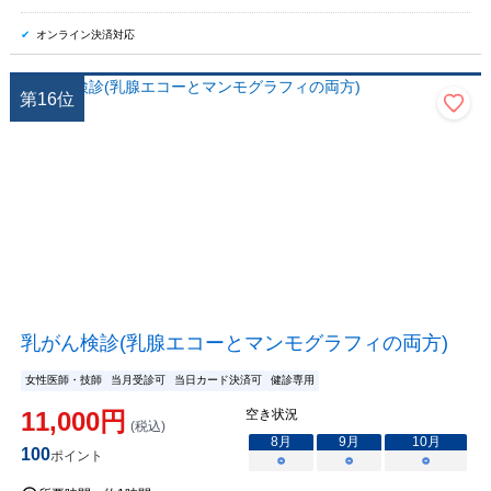
オンライン決済対応
第
16
位
乳がん検診(乳腺エコーとマンモグラフィの両方)
女性医師・技師
当月受診可
当日カード決済可
健診専用
11,000
円
空き状況
(税込)
8
月
9
月
10
月
100
ポイント
○
○
○