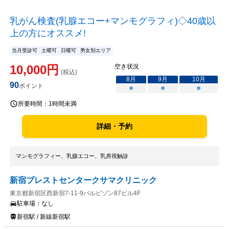
乳がん検査(乳腺エコー+マンモグラフィ)◇40歳以
上の方にオススメ!
当月受診可
土曜可
日曜可
男女別エリア
10,000
円
空き状況
(税込)
8
月
9
月
10
月
90
ポイント
○
○
○
所要時間：
1時間未満
詳細・予約
マンモグラフィー、乳腺エコー、乳房視触診
新宿ブレストセンタークサマクリニック
東京都新宿区西新宿7-11-9バルビゾン87ビル4F
駐車場：
なし
新宿駅 / 新線新宿駅