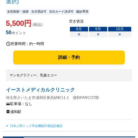
選択)
女性医師・技師
当月受診可
当日カード決済可
健診専用
5,500
円
空き状況
(税込)
8
月
9
月
10
月
50
ポイント
○
○
○
所要時間：
約一時間
詳細・予約
マンモグラフィー、乳腺エコー
イーストメディカルクリニック
埼玉県さいたま市浦和区東高砂町11-1 浦和PARCO7階
駐車場：
なし
浦和駅
日本人間ドック学会機能評価認定施設