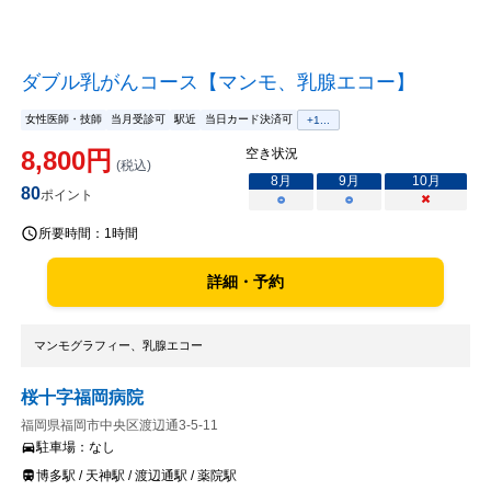
ダブル乳がんコース【マンモ、乳腺エコー】
女性医師・技師
当月受診可
駅近
当日カード決済可
+
1
...
8,800
円
空き状況
(税込)
8
月
9
月
10
月
80
ポイント
○
○
×
所要時間：
1時間
詳細・予約
マンモグラフィー、乳腺エコー
桜十字福岡病院
福岡県福岡市中央区渡辺通3-5-11
駐車場：
なし
博多駅 / 天神駅 / 渡辺通駅 / 薬院駅