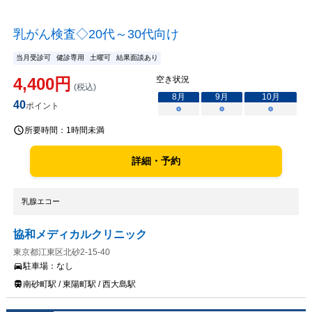
乳がん検査◇20代～30代向け
当月受診可
健診専用
土曜可
結果面談あり
4,400
円
空き状況
(税込)
8
月
9
月
10
月
40
ポイント
○
○
○
所要時間：
1時間未満
詳細・予約
乳腺エコー
協和メディカルクリニック
東京都江東区北砂2-15-40
駐車場：
なし
南砂町駅 / 東陽町駅 / 西大島駅