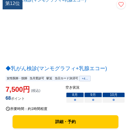
第
12
位
◆乳がん検診(マンモグラフィ+乳腺エコー)
女性医師・技師
当月受診可
駅近
当日カード決済可
+
4
...
7,500
円
空き状況
(税込)
8
月
9
月
10
月
68
ポイント
○
○
○
所要時間：
約1時間程度
詳細・予約