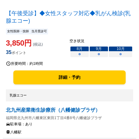
【午後受診】◆女性スタッフ対応◆乳がん検診(乳
腺エコー)
女性医師・技師
当月受診可
3,850
円
空き状況
(税込)
8
月
9
月
10
月
35
ポイント
○
○
○
所要時間：
約1時間
詳細・予約
乳腺エコー
北九州産業衛生診療所（八幡健診プラザ）
福岡県北九州市八幡東区東田1丁目4番8号八幡健診プラザ
駐車場：
あり
八幡駅