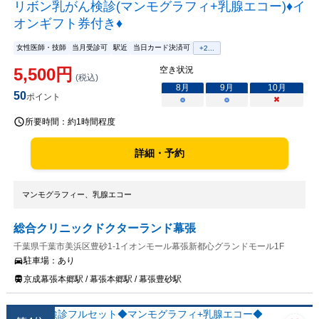
リボン乳がん検診(マンモグラフィ+乳腺エコー)♦イ
オンギフト券付き♦
女性医師・技師
当月受診可
駅近
当日カード決済可
+
2
...
5,500
円
空き状況
(税込)
8
月
9
月
10
月
50
ポイント
○
○
×
所要時間：
約1時間程度
詳細・予約
マンモグラフィー、乳腺エコー
総合クリニックドクターランド幕張
千葉県千葉市美浜区豊砂1-1イオンモール幕張新都心グランドモール1F
駐車場：
あり
京成幕張本郷駅 / 幕張本郷駅 / 幕張豊砂駅