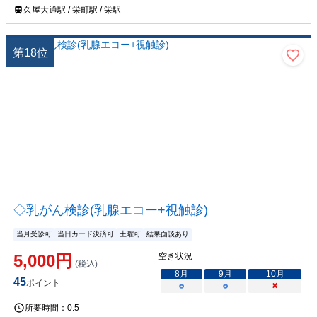
久屋大通駅 / 栄町駅 / 栄駅
第
18
位
◇乳がん検診(乳腺エコー+視触診)
当月受診可
当日カード決済可
土曜可
結果面談あり
5,000
円
空き状況
(税込)
8
月
9
月
10
月
45
ポイント
○
○
×
所要時間：
0.5