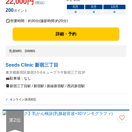
22,000
円
(税込)
8
月
9
月
10
月
200
ポイント
○
○
○
所要時間：
約30分(撮影時間:約20分)
詳細・予約
乳房MRI、DWIBS
Seeds Clinic 新宿三丁目
東京都新宿区新宿3-5-6キュープラザ新宿三丁目3F
駐車場：
なし
新宿三丁目駅 / 新宿駅 / 新線新宿駅 / 西武新宿駅
オンライン決済対応
第
2
位