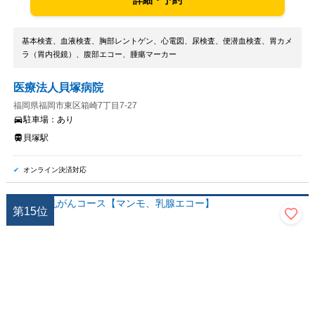
詳細・予約
基本検査、血液検査、胸部レントゲン、心電図、尿検査、便潜血検査、胃カメ
ラ（胃内視鏡）、腹部エコー、腫瘍マーカー
医療法人貝塚病院
福岡県福岡市東区箱崎7丁目7-27
駐車場：
あり
貝塚駅
オンライン決済対応
第
15
位