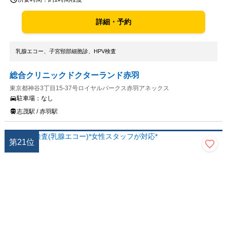
詳細・予約
乳腺エコー、子宮頸部細胞診、HPV検査
総合クリニックドクターランド赤羽
東京都神谷3丁目15-37号ロイヤルパークス赤羽アネックス
駐車場：
なし
志茂駅 / 赤羽駅
第
21
位