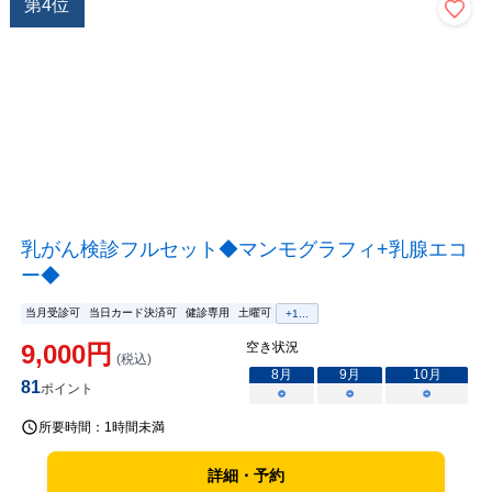
第
4
位
乳がん検診フルセット◆マンモグラフィ+乳腺エコ
ー◆
当月受診可
当日カード決済可
健診専用
土曜可
+
1
...
9,000
円
空き状況
(税込)
8
月
9
月
10
月
81
ポイント
○
○
○
所要時間：
1時間未満
詳細・予約