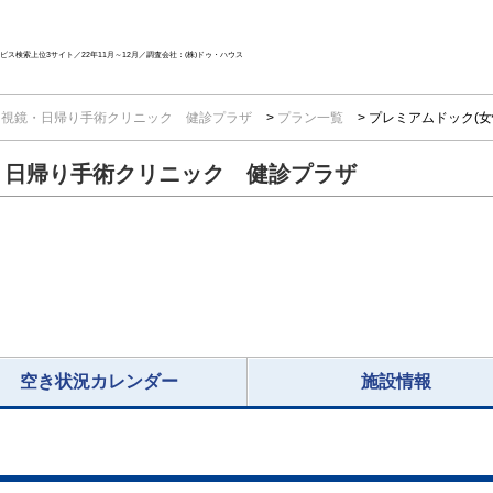
ス検索上位3サイト／22年11月～12月／調査会社：(株)ドゥ・ハウス
内視鏡・日帰り手術クリニック 健診プラザ
プラン一覧
プレミアムドック(女
・日帰り手術クリニック 健診プラザ
空き状況カレンダー
施設情報