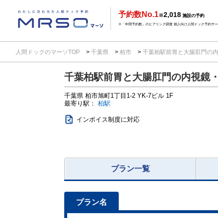
予約数No.1
2,018
※
施設の予約
※「年間予約数」のヒアリング調査 個人向け人間ドック予約サービ
人間ドックのマーソTOP
千葉県
柏市
千葉柏駅前胃と大腸肛門の
千葉柏駅前胃と大腸肛門の内視鏡
千葉県
柏市旭町1丁目1-2
YK-7ビル 1F
最寄り駅：
柏駅
インボイス制度に対応
プラン一覧