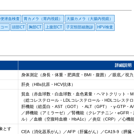
便潜血検査
胃カメラ（胃内視鏡）
大腸カメラ（大腸内視鏡）
エコー
頭部CT
胸部CT
上腹部CT
子宮頸部細胞診
HPV検査
詳細説明
身体測定（身長・体重・肥満度・BMI・腹囲）／眼底／視力
肝炎（HBs抗原・HCV抗体）
貧血（赤血球数・白血球数・血色素量・ヘマトクリット・MC
（総コレステロール・LDLコレステロール・HDLコレステロ
肝機能（総蛋白・AST（GOT）・ALT（GPT）・γ-GTP・
／膵機能（アミラーゼ）／腎機能（クレアチニン・eGFR
ル）／血糖（空腹時血糖・HbA1c）／炎症（CRP）／心機能（NT
象とす
CEA（消化器系がん）／AFP（肝臓がん）／CA19-9（膵