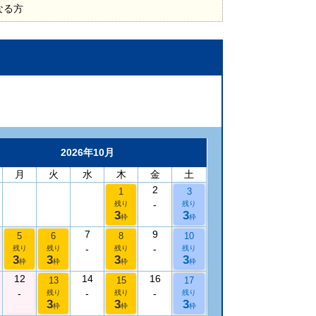
なる方
2026年10月
月
火
水
木
金
土
2
1
3
-
残り
残り
3
3
枠
枠
7
9
5
6
8
10
-
-
残り
残り
残り
残り
3
3
3
3
枠
枠
枠
枠
12
14
16
13
15
17
-
-
-
残り
残り
残り
3
3
3
枠
枠
枠