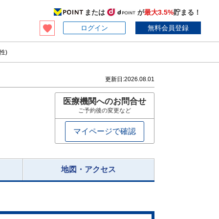
または
が
最大3.5%
貯まる！
ログイン
無料会員登録
性)
更新日:
2026.08.01
医療機関へのお問合せ
ご予約後の変更など
マイページで確認
地図・アクセス