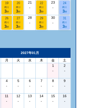
21
23
19
20
22
24
-
-
残り
残り
残り
残り
3
3
3
3
枠
枠
枠
枠
28
30
26
27
29
31
-
-
残り
残り
残り
残り
3
3
3
3
枠
枠
枠
枠
2027年01月
月
火
水
木
金
土
1
2
-
-
4
5
6
7
8
9
-
-
-
-
-
-
11
12
13
14
15
16
-
-
-
-
-
-