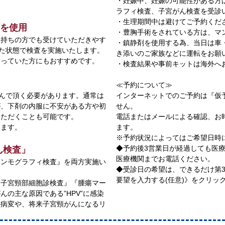
・妊娠中、妊娠の可能性がある方
ラフィ検査、子宮がん検査を受診
・生理期間中は避けてご予約くだ
)を使用
・豊胸手術をされている方は、マ
お持ちの方でも受けていただきやす
・鎮静剤を使用する為、当日は車
寝た状態で検査を実施いたします。
き添いのご家族などに運転をお願
らっていた方にもおすすめです。
・検査結果や事前キットは海外へ
≪予約について≫
飲んで頂く必要があります。通常は
インターネットでのご予約は『仮
が、下剤の内服に不安がある方や初
せん。
いただくことも可能です。
電話またはメールによる確認、お
けます。
ます。
※予約状況によってはご希望日時
◆予約後3営業日が経過しても医
ん検査」
医療機関までお電話ください。
マンモグラフィ検査』を両方実施い
◆受診日の希望は、できるだけ第
要望を入力する(任意)》をクリッ
『子宮頸部細胞診検査』『腫瘍マー
の主な原因である”HPV”に感染
の病変や、将来子宮頸がんになるリ