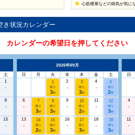
心筋梗塞などの病気が気に
空き状況カレンダー
カレンダーの希望日を押してください
2026年09月
土
日
月
火
水
木
金
土
日
1
2
4
1
3
5
-
-
-
残り
残り
残り
3
3
2
枠
枠
枠
8
6
9
11
4
7
8
10
12
-
-
-
-
-
残り
残り
残り
残り
3
3
2
3
枠
枠
枠
枠
15
13
16
18
11
14
15
17
19
-
-
-
-
-
残り
残り
残り
残り
2
3
3
3
枠
枠
枠
枠