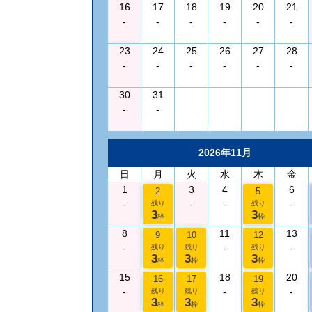
16
17
18
19
20
21
-
-
-
-
-
-
23
24
25
26
27
28
-
-
-
-
-
-
30
31
-
-
2026年11月
日
月
火
水
木
金
1
3
4
6
2
5
-
-
-
-
残り
残り
3
3
枠
枠
8
11
13
9
10
12
-
-
-
残り
残り
残り
3
3
3
枠
枠
枠
15
18
20
16
17
19
-
-
-
残り
残り
残り
3
3
3
枠
枠
枠