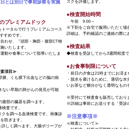
スクを評価します。
査日とは別日で事前診察を実施
●検査開始時間
午前 9:00～
為のプレミアムドック
※下剤をご自宅で服用いただく場
をトータルで行うプレミアムコース
詳細は、予約確認のご連絡の際に
おすすめです。
合わせ、『頭部・胸部・腹部CT検
●検査結果
実施いたします。
た運動や食事について指導いたしま
◆検査を受診してから3週間程度
●お食事制限について
検査項目≫
・前日の夕食は21時までにお済
脳浮腫、くも膜下出血などの脳の病
・脱水を避けるために、適切な水
いお茶など糖分がなく透明なもの
できない早期の肺がんの発見が可能
※受付にて検査食も販売しており
どの腹部の臓器を調べます。
※詳細は事前にお送りする「受診
血液検査です。
んのリスクを調べる血液検査です。画像診
※注意事項※
しを防ぎます。
≪検査について≫
を詳しく調べます。大腸ポリープが