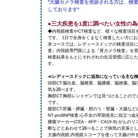
*大腸カメラ検査を受診される方は、検
しております*
●三大疾患を1度に調べたい女性の
◆内視鏡検査やCT検査など、様々な検査項目
です。 1日で全身をくまなく検査したい方に
本コースでは、レディースドックの検査項目に
査』内視鏡専門医による『胃カメラ検査』を
検査結果をもとにそれぞれの生活習慣に応じ
す。
≪レディースドックに追加になっている主な
頭部CT:脳出血、脳梗塞、脳腫瘍、脳挫傷、
気を調べます。
胸部CT:胸部レントゲンでは見つけることの
です。
腹部CT:肝臓・膵臓・胆のう・腎臓・大腸な
NT-proBNP検査:心不全の早期発見に役立つ
腫瘍マーカー(CEA・AFP・CA19-9):が
断などとあわせて調べることで病気の見落と
大腸内視鏡:内視鏡スコープを使って大腸の中