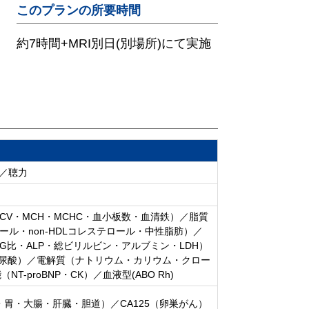
このプランの所要時間
約7時間+MRI別日(別場所)にて実施
／聴力
V・MCH・MCHC・血小板数・血清鉄）／脂質
ール・non-HDLコレステロール・中性脂肪）／
A/G比・ALP・総ビリルビン・アルブミン・LDH）
・尿酸）／電解質（ナトリウム・カリウム・クロー
-proBNP・CK）／血液型(ABO Rh)
臓・胃・大腸・肝臓・胆道）／CA125（卵巣がん）