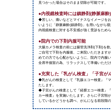
見つかった場合はそのまま切除が可能です。
●内視鏡検査時には鎮静剤(静脈麻酔
◆苦しい、痛いなどとマイナスなイメージを
いように「静脈麻酔(鎮静剤)」を用いながら
内視鏡検査に対する不安感が強く受診をため
●院内での下剤内服可能
大腸カメラ検査の前には腸管洗浄剤(下剤)を
ご自宅で下剤を内服後、ご来院いただきます
めての方でも心配がないように、院内で内服
全席半個室の為、リラックスして準備いただ
●充実した「乳がん検査」「子宮が
◆乳がんの検査として『乳腺エコー検査』『
たします。
◆子宮がんの検査として『経膣エコー検査』
カー検査』を実施いたします。さらに子宮頸がん
しているかどうかも調べ、がんになる前段階