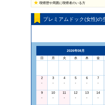
喫煙歴や周囲に喫煙者のいる方
プレミアムドック(女性)
の
2026年08月
日
月
火
水
木
金
2
3
4
5
6
7
-
-
-
-
-
-
9
10
11
12
13
14
-
-
-
-
-
-