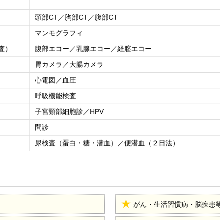
頭部CT／胸部CT／腹部CT
マンモグラフィ
査）
腹部エコー／乳腺エコー／経膣エコー
胃カメラ／大腸カメラ
心電図／血圧
呼吸機能検査
子宮頸部細胞診／HPV
問診
尿検査（蛋白・糖・潜血）／便潜血（２日法）
がん・生活習慣病・脳疾患