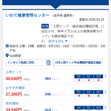
いわて健康管理センター
（岩手県 盛岡市）
更新日:
2026.03.16
特徴
「人間ドック・健診施設機能評価」に
認定され、毎年２万人以上の健康診断を行
っている健診施設です。
心
...
続きを読む▼
休診日:
土曜・日曜・祝祭日・8月13日～16日・12月29日～1月3日・3月
下旬
仙北町駅
インボイス制度に対応
日本人間ドック学会機能評価認定施設
人間ドック
8
月
9
月
10
月
40,040
円
364
（税込）
ポイント
×
×
×
おすすめ健診
8
月
9
月
10
月
27,390
円
249
（税込）
ポイント
×
×
×
総合健診
8
月
9
月
10
月
34,540
円
314
（税込）
ポイント