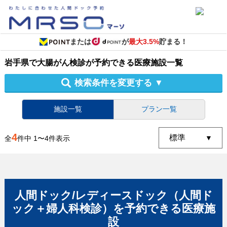
または
が
最大3.5%
貯まる！
岩手県
で
大腸がん検診
が予約できる
医療施設
一覧
検索条件を変更する
▼
施設一覧
プラン一覧
4
全
件中
1
〜
4
件表示
人間ドック/レディースドック（人間ド
ック＋婦人科検診）
を予約できる
医療施
設