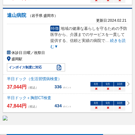
×
×
×
遠山病院
（岩手県 盛岡市）
更新日:
2024.02.21
特徴
地域の健康な暮らしを守るための予防
医学から、介護までのサービスを一貫して
提供する、信頼と実績の病院で
...
続きを読
む▼
休診日:
日曜／祝祭日
盛岡駅
インボイス制度に対応
半日ドック（生活習慣病検査）
8
月
9
月
10
月
37,044
円
336
（税込）
ポイント
×
×
×
半日ドック＋胸部CT検査
8
月
9
月
10
月
47,844
円
434
（税込）
ポイント
×
×
×