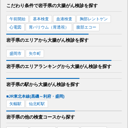
こだわり条件で
岩手県
の大腸がん検診を
探す
午前開始
基本検査
血液検査
胸部レントゲン
心電図
胃バリウム（胃透視）
腹部エコー
岩手県
のエリアから
大腸がん検診を
探す
盛岡市
矢巾町
岩手県
のエリア
ランキング
から
大腸がん検診
を探す
岩手県
の駅から
大腸がん検診を
探す
■JR東北本線(黒磯～利府・盛岡)
矢幅
駅
仙北町
駅
岩手県
の
他の
検査コースから探す