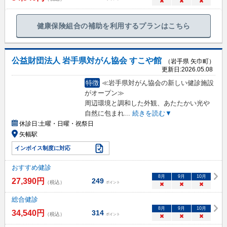
×
×
×
健康保険組合の補助を利用するプランはこちら
公益財団法人 岩手県対がん協会 すこや館
（岩手県 矢巾町）
更新日:
2026.05.08
特徴
≪岩手県対がん協会の新しい健診施設
がオープン≫
周辺環境と調和した外観、あたたかい光や
自然に包まれ
...
続きを読む▼
休診日:
土曜・日曜・祝祭日
矢幅駅
インボイス制度に対応
おすすめ健診
8
月
9
月
10
月
27,390
円
249
（税込）
ポイント
×
×
×
総合健診
8
月
9
月
10
月
34,540
円
314
（税込）
ポイント
×
×
×