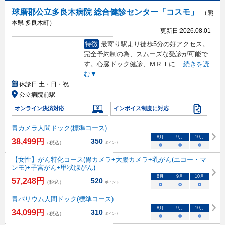
球磨郡公立多良木病院 総合健診センター「コスモ」
（熊
本県 多良木町）
更新日:
2026.08.01
特徴
最寄り駅より徒歩5分の好アクセス。
完全予約制の為、スムーズな受診が可能で
す。心臓ドック健診、ＭＲＩに
...
続きを読
む▼
休診日:
土・日・祝
公立病院前駅
オンライン決済対応
インボイス制度に対応
胃カメラ人間ドック(標準コース)
8
月
9
月
10
月
38,499
円
350
（税込）
ポイント
○
○
○
【女性】がん特化コース(胃カメラ+大腸カメラ+乳がん(エコー・マ
ンモ)+子宮がん+甲状腺がん)
8
月
9
月
10
月
57,248
円
520
（税込）
ポイント
○
○
○
胃バリウム人間ドック(標準コース)
8
月
9
月
10
月
34,099
円
310
（税込）
ポイント
○
○
○