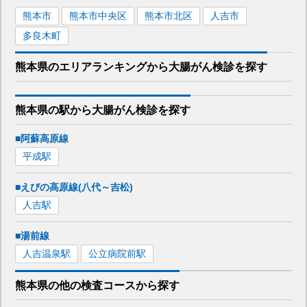
熊本市
熊本市中央区
熊本市北区
人吉市
多良木町
熊本県
のエリア
ランキング
から
大腸がん検診
を探す
熊本県
の駅から
大腸がん検診を
探す
■阿蘇高原線
平成
駅
■えびの高原線(八代～吉松)
人吉
駅
■湯前線
人吉温泉
駅
公立病院前
駅
熊本県
の
他の
検査コースから探す