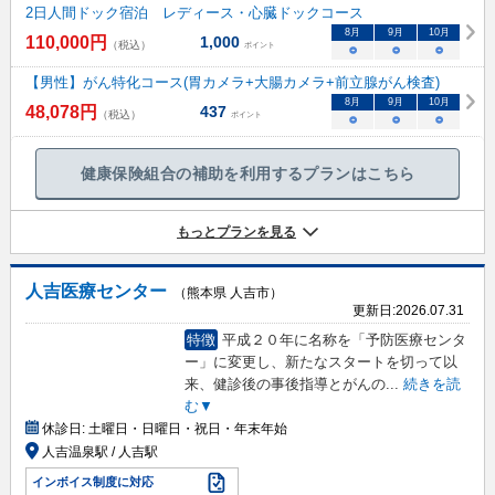
2日人間ドック宿泊 レディース・心臓ドックコース
8
月
9
月
10
月
110,000
円
1,000
（税込）
ポイント
○
○
○
【男性】がん特化コース(胃カメラ+大腸カメラ+前立腺がん検査)
8
月
9
月
10
月
48,078
円
437
（税込）
ポイント
○
○
○
健康保険組合の補助を利用するプランはこちら
もっとプランを見る
人吉医療センター
（熊本県 人吉市）
更新日:
2026.07.31
特徴
平成２０年に名称を「予防医療センタ
ー」に変更し、新たなスタートを切って以
来、健診後の事後指導とがんの
...
続きを読
む▼
休診日:
土曜日・日曜日・祝日・年末年始
人吉温泉駅 / 人吉駅
インボイス制度に対応