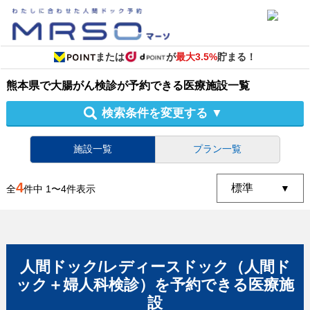
または
が
最大3.5%
貯まる！
熊本県
で
大腸がん検診
が予約できる
医療施設
一覧
検索条件を変更する
▼
施設一覧
プラン一覧
4
全
件中
1
〜
4
件表示
人間ドック/レディースドック（人間ド
ック＋婦人科検診）
を予約できる
医療施
設