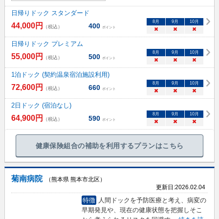
日帰りドック スタンダード
8
月
9
月
10
月
44,000
円
400
（税込）
ポイント
×
×
×
日帰りドック プレミアム
8
月
9
月
10
月
55,000
円
500
（税込）
ポイント
×
×
×
1泊ドック (契約温泉宿泊施設利用)
8
月
9
月
10
月
72,600
円
660
（税込）
ポイント
×
×
×
2日ドック (宿泊なし)
8
月
9
月
10
月
64,900
円
590
（税込）
ポイント
×
×
×
健康保険組合の補助を利用するプランはこちら
菊南病院
（熊本県 熊本市北区）
更新日:
2026.02.04
特徴
人間ドックを予防医療と考え、病変の
早期発見や、現在の健康状態を把握しそこ