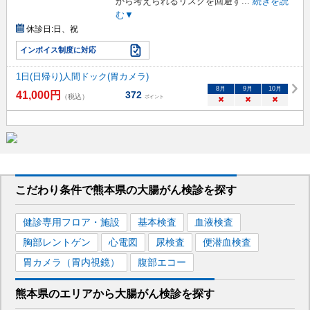
から考えられるリスクを回避す
...
続きを読
む▼
休診日:
日、祝
インボイス制度に対応
1日(日帰り)人間ドック(胃カメラ)
8
月
9
月
10
月
41,000
円
372
（税込）
ポイント
×
×
×
こだわり条件で
熊本県
の大腸がん検診を
探す
健診専用フロア・施設
基本検査
血液検査
胸部レントゲン
心電図
尿検査
便潜血検査
胃カメラ（胃内視鏡）
腹部エコー
熊本県
のエリアから
大腸がん検診を
探す