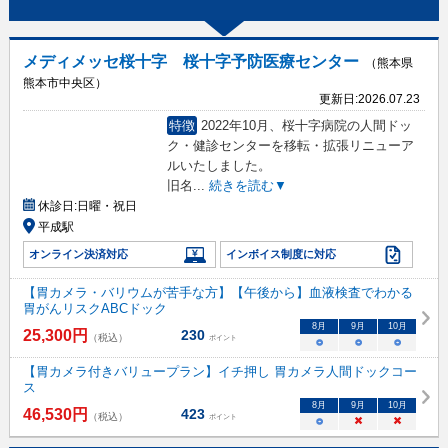
メディメッセ桜十字 桜十字予防医療センター
（熊本県
熊本市中央区）
更新日:
2026.07.23
特徴
2022年10月、桜十字病院の人間ドッ
ク・健診センターを移転・拡張リニューア
ルいたしました。
旧名
...
続きを読む▼
休診日:
日曜・祝日
平成駅
オンライン決済対応
インボイス制度に対応
【胃カメラ・バリウムが苦手な方】【午後から】血液検査でわかる
胃がんリスクABCドック
8
月
9
月
10
月
25,300
円
230
（税込）
ポイント
○
○
○
【胃カメラ付きバリュープラン】イチ押し 胃カメラ人間ドックコー
ス
8
月
9
月
10
月
46,530
円
423
（税込）
ポイント
○
×
×