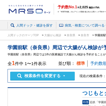
予約数No.1
2,025
※
施設の予約
※「年間予約数」のヒアリング調査 個人向け人間ドック予約サービ
人間ドック・健診を探す
病気・検査
について
調べる
人間ドックのマーソTOP
大腸がん検診
奈良県
奈良市
学園前駅
学園前駅（奈良県）周辺
で
大腸がん検診
が
学園前駅（奈良県）周辺では1件の医療施設で大腸がん検診を予約することが
1
並び順：
標準
予約数
全
件中
1
〜
1
件表示
検索条件を変更する
現在の検索条件：
▼
つじもと
特徴
近鉄「学園