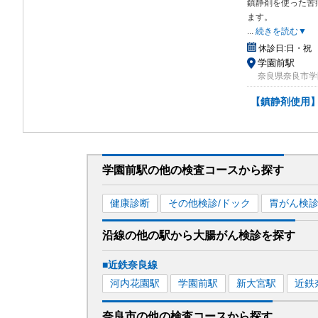
鎮静剤を使った苦
ます。
...
続きを読む▼
休診日:
日・祝
学園前駅
奈良県奈良市学
【鎮静剤使用
学園前駅
の
他の
検査コースから探す
健康診断
その他検診/ドック
胃がん検
沿線の他の駅から
大腸がん検診を
探す
■近鉄奈良線
河内花園
駅
学園前
駅
新大宮
駅
近鉄
奈良市
の
他の
検査コースから探す