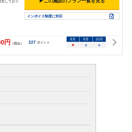
▶この施設のプラン一覧を見る
用意しており
インボイス制度に対応
8
月
9
月
10
月
00
円
227
ポイント
（税込）
×
○
○