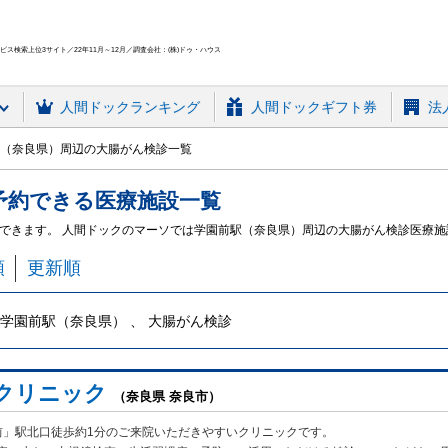
ス検索上位3サイト／22年11月～12月／調査会社：(株)ドゥ・ハウス
人間ドック
ランキング
人間ドックギフト券
法
（奈良県）周辺の大腸がん検診一覧
予約できる
医療施設
一覧
できます。 人間ドックのマーソでは学園前駅（奈良県）周辺の大腸がん検診医療
順
更新順
学園前駅（奈良県） 、 大腸がん検診
クリニック
（奈良県 奈良市）
前」駅北口徒歩約1分のご来院いただきやすいクリニックです。