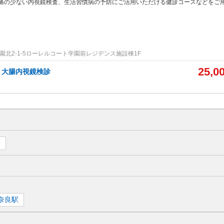
痛の少ない内
視鏡検査、生活習慣病の予防にご活用いただける健診コースなどをご
園北2-1-5ローレルコート学園前レジデンス施設棟1F
25,0
】大腸内視鏡検診
診
奈良
駅