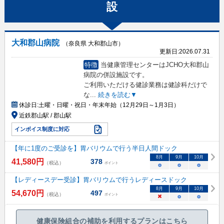
設
大和郡山病院
（奈良県 大和郡山市）
更新日:
2026.07.31
特徴
当健康管理センターはJCHO大和郡山
病院の併設施設です。
ご利用いただける健診業務は健診科だけで
な
...
続きを読む▼
休診日:
土曜・日曜・祝日・年末年始（12月29日～1月3日）
近鉄郡山駅 / 郡山駅
インボイス制度に対応
【年に1度のご受診を】胃バリウムで行う半日人間ドック
8
月
9
月
10
月
41,580
円
378
（税込）
ポイント
○
○
○
【レディースデー受診】胃バリウムで行うレディースドック
8
月
9
月
10
月
54,670
円
497
（税込）
ポイント
×
○
○
健康保険組合の補助を利用するプランはこちら