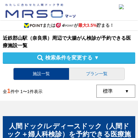
または
が
最大3.5%
貯まる！
近鉄郡山駅（奈良県）周辺
で
大腸がん検診
が予約できる
医
療施設
一覧
検索条件を変更する
▼
施設一覧
プラン一覧
1
全
件中
1
〜
1
件表示
人間ドック/レディースドック（人間ド
ック＋婦人科検診）
を予約できる
医療施