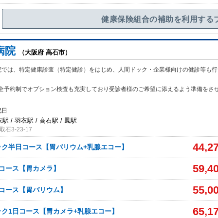
健康保険組合の補助を利用する
病院
（大阪府 高石市）
院では、特定健康診査（特定健診）をはじめ、人間ドック・企業様向けの健診等も行
全予約制でオプション検査も充実しており受診者様のご希望に添えるよう準備をさ
祝日
駅 / 羽衣駅 / 高石駅 / 鳳駅
3-23-17
44,2
ック半日コース【胃バリウム+乳腺エコー】
59,4
日コース【胃カメラ】
55,0
日コース【胃バリウム】
65,1
ク1日コース【胃カメラ+乳腺エコー】