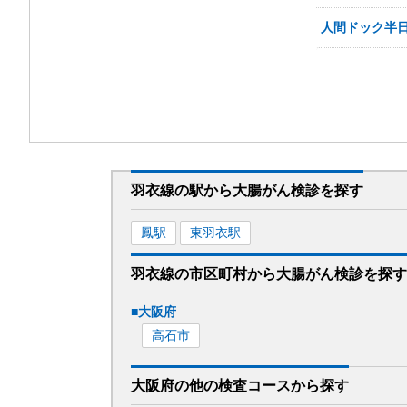
人間ドック半
羽衣線
の駅から
大腸がん検診を
探す
鳳
駅
東羽衣
駅
羽衣線
の市区町村から
大腸がん検診を
探す
■
大阪府
高石市
大阪府
の
他の
検査コースから探す