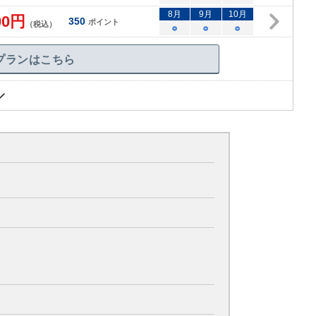
8
月
9
月
10
月
00
円
350
ポイント
（税込）
○
○
○
プランはこちら