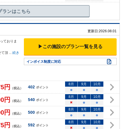
プランはこちら
更新日:
2026.08.01
っておりま
▶この施設のプラン一覧を見る
せて頂
...
続き
インボイス制度に対応
8
月
9
月
10
月
75
円
402
ポイント
（税込）
○
○
○
8
月
9
月
10
月
00
円
540
ポイント
（税込）
×
○
○
8
月
9
月
10
月
00
円
500
ポイント
（税込）
○
○
○
8
月
9
月
10
月
75
円
592
ポイント
（税込）
×
○
○