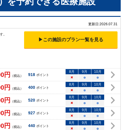
）
を予約できる
医療施設
更新日:
2026.07.31
す。
▶この施設のプラン一覧を見る
8
月
9
月
10
月
00
円
918
ポイント
（税込）
×
○
○
8
月
9
月
10
月
00
円
400
ポイント
（税込）
×
○
○
8
月
9
月
10
月
00
円
520
ポイント
（税込）
×
○
○
8
月
9
月
10
月
00
円
927
ポイント
（税込）
×
○
○
8
月
9
月
10
月
00
円
440
ポイント
（税込）
×
○
○