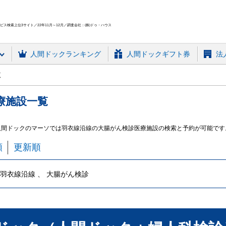
ス検索上位3サイト／22年11月～12月／調査会社：(株)ドゥ・ハウス
人間ドック
ランキング
人間ドックギフト券
法
覧
療施設
一覧
人間ドックのマーソでは羽衣線沿線の大腸がん検診医療施設の検索と予約が可能です
順
更新順
羽衣線沿線 、 大腸がん検診