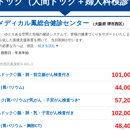
ドック（人間ドック＋婦人科検診
メディカル鳳総合健診センター
（大阪府 堺市西区）
は、ゆとりある空間と先端の健診システムで、皆様の健康づくりをサポートいたしま
ル化した面接支援装置を用いて、当日医師が行います。
の必要な方へは、併設
...
続きを読む▼
・祝祭日・年末年始
西区鳳東町4-401-1
101,0
ムドック◇脳・肺・前立腺がん検査付き
44,0
(胃バリウム)
57,2
ク(胃バリウム)*乳がん・子宮がん検査つき*
102,0
ムドック◇脳・肺・乳・子宮がん検査付き
48,4
(胃バリウム・胸部CT)