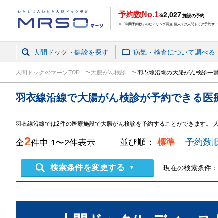
予約数No.1
2,027
※
施設の予約
※「年間予約数」のヒアリング調査 個人向け人間ドック予約サービ
人間ドック・健診を探す
病気・検査
について
調べる
人間ドックのマーソTOP
大腸がん検診
羽衣線沿線の大腸がん検診一
羽衣線沿線
で
大腸がん検診
が予約できる
医
羽衣線沿線では2件の医療施設で大腸がん検診を予約することができます。 
2
並び順：
標準
予約数
全
件中
1
〜
2
件表示
検索条件を変更する
現在の検索条件：
▼