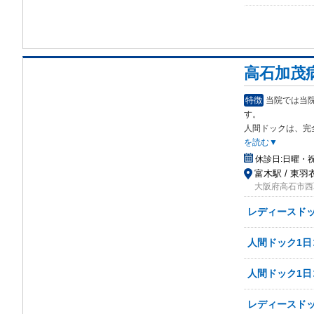
高石加茂
特徴
当院では当
す。
人間ドックは、完
を読む▼
休診日:
日曜・
富木駅 / 東羽衣
大阪府高石市西取石
レディースド
人間ドック1
人間ドック1
レディースドッ