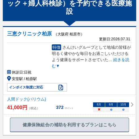
ック＋婦人科検診）
を予約できる
医療施
設
三恵クリニック柏原
（大阪府 柏原市）
更新日:
2026.07.31
特徴
さんけいグループとして地域の皆様が
明るく健やかな毎日をお過ごしいただける
よう健康をサポートさせていた
...
続きを読
む▼
休診日:
日祝
安堂駅 / 柏原駅
インボイス制度に対応
人間ドック(バリウム)
8
月
9
月
10
月
41,000
円
372
（税込）
ポイント
×
○
○
健康保険組合の補助を利用するプランはこちら