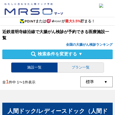
または
が
最大3.5%
貯まる！
近鉄道明寺線沿線
で
大腸がん検診
が予約できる
医療施設
一
覧
全国の大腸がん検診ランキング
検索条件を変更する
▼
施設一覧
プラン一覧
1
全
件中
1
〜
1
件表示
人間ドック/レディースドック（人間ド