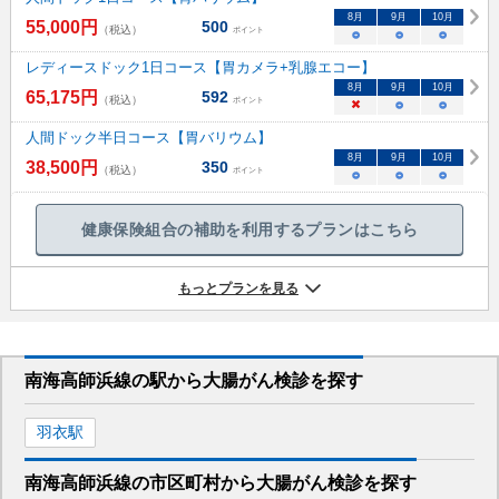
8
月
9
月
10
月
55,000
円
500
（税込）
ポイント
○
○
○
レディースドック1日コース【胃カメラ+乳腺エコー】
8
月
9
月
10
月
65,175
円
592
（税込）
ポイント
×
○
○
人間ドック半日コース【胃バリウム】
8
月
9
月
10
月
38,500
円
350
（税込）
ポイント
○
○
○
健康保険組合の補助を利用するプランはこちら
もっとプランを見る
南海高師浜線
の駅から
大腸がん検診を
探す
羽衣
駅
南海高師浜線
の市区町村から
大腸がん検診を
探す