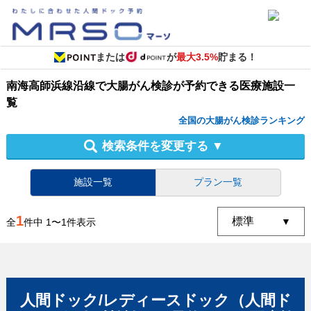
または
が
最大3.5%
貯まる！
南海高師浜線沿線
で
大腸がん検診
が予約できる
医療施設
一
覧
全国の大腸がん検診ランキング
検索条件を変更する
▼
施設一覧
プラン一覧
1
全
件中
1
〜
1
件表示
人間ドック/レディースドック（人間ド