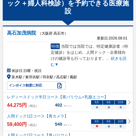
ック＋婦人科検診）
を予約できる
医療施
設
高石加茂病院
（大阪府 高石市）
更新日:
2026.08.01
特徴
当院では当院では、特定健康診査（特
定健診）をはじめ、人間ドック・企業様向
けの健診等も行っております。
...
続きを読
む▼
休診日:
日曜・祝日
富木駅 / 東羽衣駅 / 羽衣駅 / 高石駅 / 鳳駅
インボイス制度に対応
レディースドック半日コース【胃バリウム+乳腺エコー】
8
月
9
月
10
月
44,275
円
402
（税込）
ポイント
○
○
○
人間ドック1日コース【胃カメラ】
8
月
9
月
10
月
59,400
円
540
（税込）
ポイント
×
○
○
人間ドック1日コース【胃バリウム】