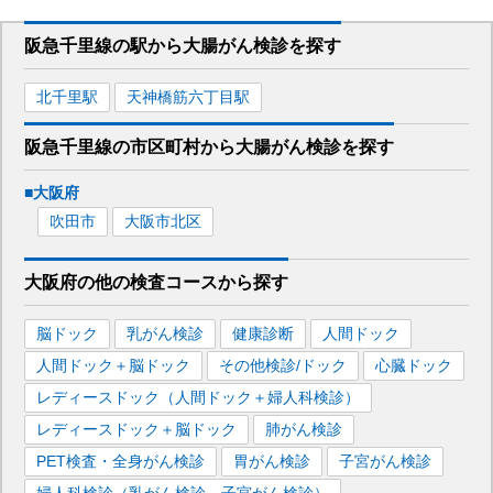
阪急千里線
の駅から
大腸がん検診を
探す
北千里
駅
天神橋筋六丁目
駅
阪急千里線
の市区町村から
大腸がん検診を
探す
■
大阪府
吹田市
大阪市北区
大阪府
の
他の
検査コースから探す
脳ドック
乳がん検診
健康診断
人間ドック
人間ドック＋脳ドック
その他検診/ドック
心臓ドック
レディースドック（人間ドック＋婦人科検診）
レディースドック＋脳ドック
肺がん検診
PET検査・全身がん検診
胃がん検診
子宮がん検診