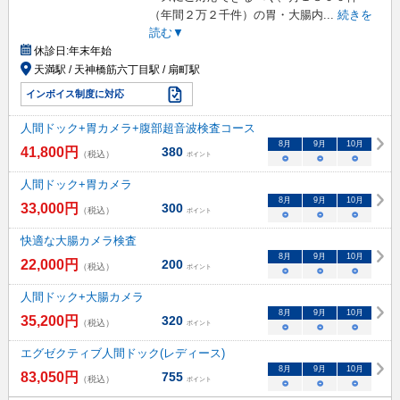
（年間２万２千件）の胃・大腸内
...
続きを
読む▼
休診日:
年末年始
天満駅 / 天神橋筋六丁目駅 / 扇町駅
インボイス制度に対応
人間ドック+胃カメラ+腹部超音波検査コース
8
月
9
月
10
月
41,800
円
380
（税込）
ポイント
○
○
○
人間ドック+胃カメラ
8
月
9
月
10
月
33,000
円
300
（税込）
ポイント
○
○
○
快適な大腸カメラ検査
8
月
9
月
10
月
22,000
円
200
（税込）
ポイント
○
○
○
人間ドック+大腸カメラ
8
月
9
月
10
月
35,200
円
320
（税込）
ポイント
○
○
○
エグゼクティブ人間ドック(レディース)
8
月
9
月
10
月
83,050
円
755
（税込）
ポイント
○
○
○