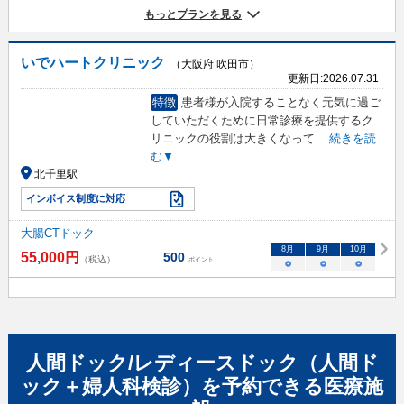
もっとプランを見る
いでハートクリニック
（大阪府 吹田市）
更新日:
2026.07.31
特徴
患者様が入院することなく元気に過ご
していただくために日常診療を提供するク
リニックの役割は大きくなって
...
続きを読
む▼
北千里駅
インボイス制度に対応
大腸CTドック
8
月
9
月
10
月
55,000
円
500
（税込）
ポイント
○
○
○
人間ドック/レディースドック（人間ド
ック＋婦人科検診）
を予約できる
医療施