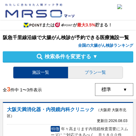
または
が
最大3.5%
貯まる！
阪急千里線沿線
で
大腸がん検診
が予約できる
医療施設
一覧
全国の大腸がん検診ランキング
検索条件を変更する
▼
施設一覧
プラン一覧
3
全
件中
1
〜
3
件表示
大阪天満消化器・内視鏡内科クリニック
（大阪府 大阪市北
区）
更新日:
2026.08.03
特徴
年々高まります内視鏡検査需要にスム
ーズにご対応できるべく、月１８００件