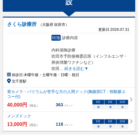
設
さくら診療所
（大阪府 吹田市）
更新日:
2026.07.31
特徴
診療内容
内科保険診療
吹田市予防接種委託医（インフルエンザ・
肺炎球菌ワクチンなど）
吹田
...
続きを読む▼
休診日:
木曜午後・土曜午後・日曜・祝日
北千里駅
胃カメラ・バリウムが苦手な方の人間ドック(胸腹部CT・頸動脈エ
コー付)
8
月
9
月
10
月
40,000
円
363
（税込）
ポイント
○
○
○
メンズドック
8
月
9
月
10
月
13,000
円
118
（税込）
ポイント
○
○
○