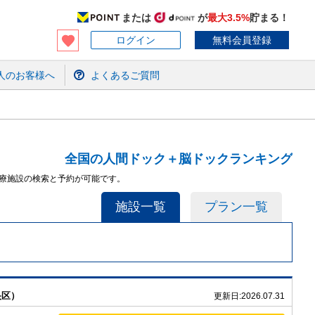
または
が
最大3.5%
貯まる！
ログイン
無料会員登録
人のお客様へ
よくあるご質問
全国の人間ドック＋脳ドックランキング
医療施設の検索と予約が可能です。
施設一覧
プラン一覧
央区）
更新日:
2026.07.31