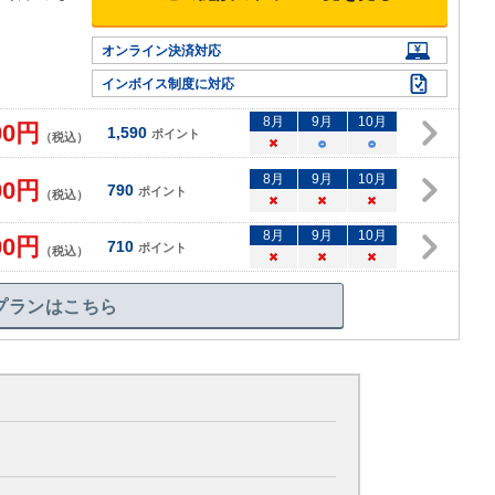
オンライン決済対応
インボイス制度に対応
8
月
9
月
10
月
00
円
1,590
ポイント
（税込）
×
○
○
8
月
9
月
10
月
00
円
790
ポイント
（税込）
×
×
×
8
月
9
月
10
月
00
円
710
ポイント
（税込）
×
×
×
プランはこちら