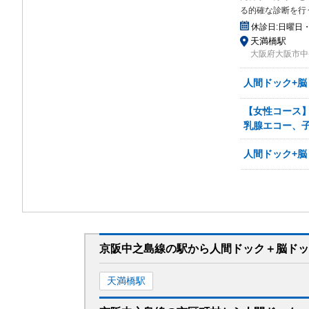
る的確な診断を行
休診日:
日曜日
天満橋駅
大阪府大阪市中央
人間ドック+脳ド
【女性コース】
乳腺エコー、子
人間ドック+脳
京阪中之島線
の駅から
人間ドック＋脳ドッ
天満橋
駅