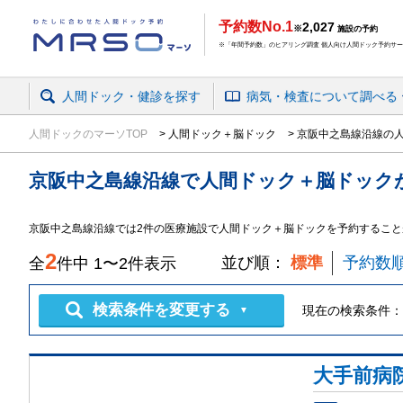
予約数No.1
2,027
※
施設の予約
※「年間予約数」のヒアリング調査 個人向け人間ドック予約サービ
人間ドック・健診を探す
病気・検査
について
調べる
人間ドックのマーソTOP
人間ドック＋脳ドック
京阪中之島線沿線の
京阪中之島線沿線
で
人間ドック＋脳ドック
京阪中之島線沿線では2件の医療施設で人間ドック＋脳ドックを予約すること
2
並び順：
標準
予約数
全
件中
1
〜
2
件表示
検索条件を変更する
現在の検索条件：
▼
大手前病