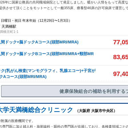
和26年に国家公務員の共同職域病院として発足しました。暖かい人情をもって高度
提供させて頂くことをモットーとして一般355床、療養型46床の許可病床で運営し
日曜日・祝日 年末年始（12月29日〜1月3日）
/ 天満橋駅
満橋京町1-1
77,0
間ドック+脳ドックAコース(頭部MRI/MRA)
間ドック+脳ドックBコース(頭部MRI/MRA+頸部MR
83,6
ク(乳がん検査(マンモグラフィ、乳腺エコー)+子宮が
97,4
Aコース(頭部MRI/MRA)
健康保険組合の補助を利用する
大学天満橋総合クリニック
（大阪府 大阪市中央区）
学附属の医療機関です。
の専門医に加え婦人科・放射線科・眼科の専門医が在
籍しており、各検査領域ごと