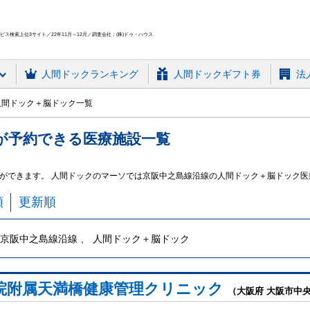
ス検索上位3サイト／22年11月～12月／調査会社：(株)ドゥ・ハウス
人間ドック
ランキング
人間ドックギフト券
法
人間ドック＋脳ドック一覧
が予約できる
医療施設
一覧
ができます。 人間ドックのマーソでは京阪中之島線沿線の人間ドック＋脳ドック
順
更新順
京阪中之島線沿線 、 人間ドック＋脳ドック
院附属天満橋健康管理クリニック
（大阪府 大阪市中