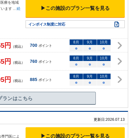
な医療を地域
▶この施設のプラン一覧を見る
ています
...
続
インボイス制度に対応
8
月
9
月
10
月
55
円
700
ポイント
（税込）
○
○
○
8
月
9
月
10
月
55
円
760
ポイント
（税込）
○
○
○
8
月
9
月
10
月
05
円
885
ポイント
（税込）
○
○
○
プランはこちら
更新日:
2026.07.13
▶この施設のプラン一覧を見る
の専門医によ