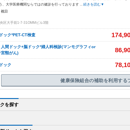
う、大学医療機関ならではの健診を行っております
...
続きを読む▼
・祝日
区大手前1-7-31OMMビル3階
174,9
ック*PET-CT検査
人間ドック+脳ドック*婦人科検診(マンモグラフィor
86,9
宮頸がん)
78,1
ドック
健康保険組合の補助を利用する
クを
探す