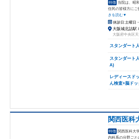
特徴
当院は、昭
住
民の皆様方にご
きを読む▼
休診日:
土曜日・
大阪城北詰駅 
大阪府中央区天
スタンダート人
スタンダート人
A)
レディースドッ
ん検査+脳ドック
関西医科
特徴
関西医科大
内科系の分野ごと