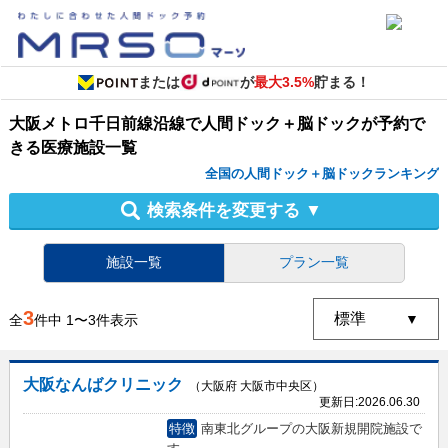
または
が
最大3.5%
貯まる！
大阪メトロ千日前線沿線
で
人間ドック＋脳ドック
が予約で
きる
医療施設
一覧
全国の人間ドック＋脳ドックランキング
検索条件を変更する
▼
施設一覧
プラン一覧
3
全
件中
1
〜
3
件表示
大阪なんばクリニック
（大阪府 大阪市中央区）
更新日:
2026.06.30
特徴
南東北グループの大阪新規開院施設で