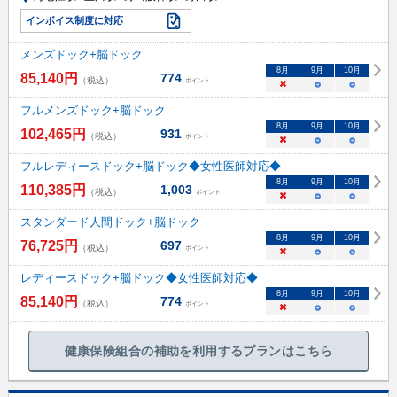
インボイス制度に対応
メンズドック+脳ドック
8
月
9
月
10
月
85,140
円
774
（税込）
ポイント
×
○
○
フルメンズドック+脳ドック
8
月
9
月
10
月
102,465
円
931
（税込）
ポイント
×
○
○
フルレディースドック+脳ドック◆女性医師対応◆
8
月
9
月
10
月
110,385
円
1,003
（税込）
ポイント
×
○
○
スタンダード人間ドック+脳ドック
8
月
9
月
10
月
76,725
円
697
（税込）
ポイント
×
○
○
レディースドック+脳ドック◆女性医師対応◆
8
月
9
月
10
月
85,140
円
774
（税込）
ポイント
×
○
○
健康保険組合の補助を利用するプランはこちら