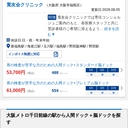
寛友会クリニック
（大阪府 大阪市福島区）
更新日:
2026.08.05
特徴
寬友会クリニックでは専任コンシェル
ジュご案内のもと、各医療スタッフと共に
受診者様のご希望に添えるよう
...
続きを読
む▼
休診日:
日・祝・年末年始
新福島駅 / 海老江駅 / 玉川駅 / 福島駅 / 野田阪神駅 / 野田駅
インボイス制度に対応
胃の検査が苦手な方のための人間ドック+スタンダード脳ドック
8
月
9
月
10
月
53,700
円
488
（税込）
ポイント
○
○
○
胃の検査が苦手な方のための人間ドック+プレミアム脳ドック
8
月
9
月
10
月
61,000
円
554
（税込）
ポイント
○
○
○
大阪メトロ千日前線
の駅から
人間ドック＋脳ドックを
探
す