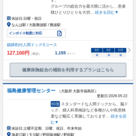
す。
グループの総合力を最大限に活かし、患者
様ひとりひとりを大切
...
続きを読む▼
休診日:
日曜・祝日
なんば駅 / 大阪難波駅 / 難波駅
インボイス制度に対応
鎮静剤付人間ドックSコース
8
月
9
月
10
月
127,100
円
1,155
（税込）
ポイント
○
○
○
健康保険組合の補助を利用するプランはこちら
福島健康管理センター
（大阪府 大阪市福島区）
更新日:
2026.05.22
特徴
スタンダードな人間ドックから、脳ド
ック、婦人科系検診など各種がんや疾患検
査など幅広く実施しております
...
続きを読
む▼
休診日:
土曜不定期、日曜、祝日、年末年始
海老江駅 / 玉川駅 / 野田阪神駅 / 野田駅