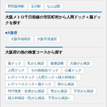
野田阪神
駅
玉川
駅
なんば
駅
大阪メトロ千日前線
の市区町村から
人間ドック＋脳ドッ
クを
探す
■
大阪府
大阪市福島区
大阪市浪速区
大阪府
の
他の
検査コースから探す
脳ドック
乳がん検診
健康診断
大腸がん検診
人間ドック
その他検診/ドック
心臓ドック
レディースドック（人間ドック＋婦人科検診）
レディースドック＋脳ドック
肺がん検診
PET検査・全身がん検診
胃がん検診
子宮がん検診
婦人科検診（乳がん検診、子宮がん検診）