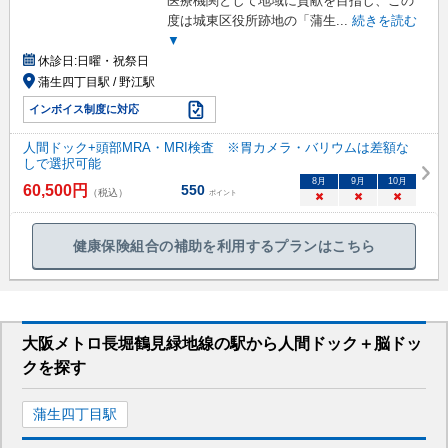
医療機関として地域に貢献を目指し、この
度は城東区役所跡地の「蒲生
...
続きを読む
▼
休診日:
日曜・祝祭日
蒲生四丁目駅 / 野江駅
インボイス制度に対応
人間ドック+頭部MRA・MRI検査 ※胃カメラ・バリウムは差額な
しで選択可能
8
月
9
月
10
月
60,500
円
550
（税込）
ポイント
×
×
×
健康保険組合の補助を利用するプランはこちら
大阪メトロ長堀鶴見緑地線
の駅から
人間ドック＋脳ドッ
クを
探す
蒲生四丁目
駅