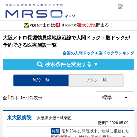
または
が
最大3.5%
貯まる！
大阪メトロ長堀鶴見緑地線沿線
で
人間ドック＋脳ドック
が
予約できる
医療施設
一覧
全国の人間ドック＋脳ドックランキング
検索条件を変更する
▼
施設一覧
プラン一覧
1
全
件中
1
〜
1
件表示
東大阪病院
（大阪府 大阪市城東区）
更新日:
2026.05.09
特徴
昭和26年に開院以来、地域に根差した