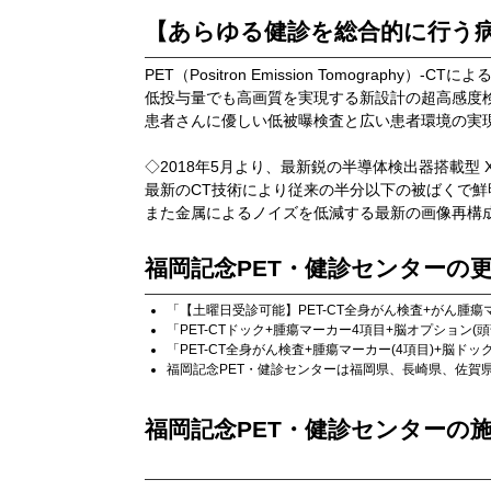
【あらゆる健診を総合的に行う
PET（Positron Emission Tomogra
低投与量でも高画質を実現する新設計の超高感度
患者さんに優しい低被曝検査と広い患者環境の実
◇2018年5月より、最新鋭の半導体検出器搭載型 X線
最新のCT技術により従来の半分以下の被ばくで鮮
また金属によるノイズを低減する最新の画像再構
福岡記念PET・健診センター
の
「
【土曜日受診可能】PET-CT全身がん検査+がん腫瘍マ
「
PET-CTドック+腫瘍マーカー4項目+脳オプション(頭部
「
PET-CT全身がん検査+腫瘍マーカー(4項目)+脳ド
福岡記念PET・健診センター
は
福岡県
、
長崎県
、
佐賀
福岡記念PET・健診センター
の