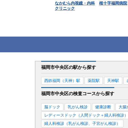
なかむら内視鏡・内科
桜十字福岡病院
クリニック
福岡市中央区
の駅から
探す
西鉄福岡（天神）
駅
薬院
駅
天神
駅
福岡市中央区
の
検査コースから探す
脳ドック
乳がん検診
健康診断
大腸
レディースドック（人間ドック＋婦人科検診
婦人科検診（乳がん検診、子宮がん検診）