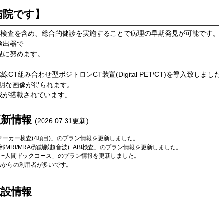
病院です】
phy）-CTによる検査を含め、総合的健診を実施することで病理の早期発見が可能です
検出器で
現に努めます。
CT組み合わせ型ポジトロンCT装置(Digital PET/CT)を導入致しまし
明な画像が得られます。
成が搭載されています。
更新情報
(
2026.07.31
更新)
ーカー検査(4項目)
」のプラン情報を更新しました。
MRI/MRA/頸動脈超音波)+ABI検査
」のプラン情報を更新しました。
ック+人間ドックコース
」のプラン情報を更新しました。
県
からの利用者が多いです。
施設情報