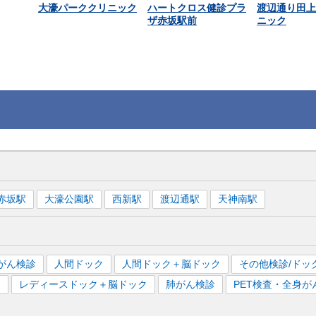
大濠パーククリニック
ハートクロス健診プラ
渡辺通り田上
ザ赤坂駅前
ニック
赤坂
駅
大濠公園
駅
西新
駅
渡辺通
駅
天神南
駅
がん検診
人間ドック
人間ドック＋脳ドック
その他検診/ドッ
）
レディースドック＋脳ドック
肺がん検診
PET検査・全身が