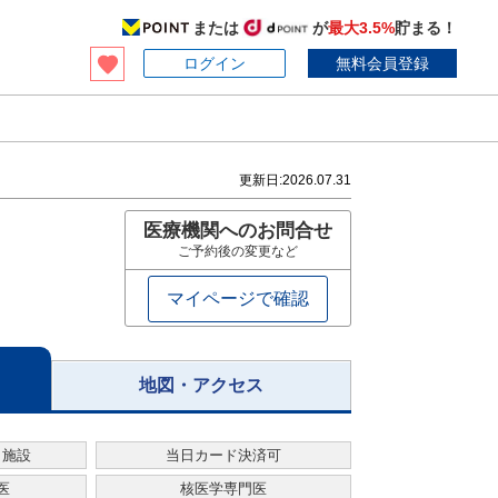
または
が
最大3.5%
貯まる！
ログイン
無料会員登録
更新日:
2026.07.31
医療機関へのお問合せ
ご予約後の変更など
マイページで確認
地図・アクセス
・施設
当日カード決済可
医
核医学専門医