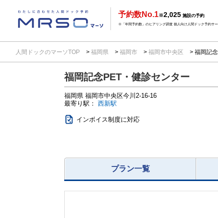
予約数No.1
2,025
※
施設の予約
※「年間予約数」のヒアリング調査 個人向け人間ドック予約サービ
人間ドックのマーソTOP
福岡県
福岡市
福岡市中央区
福岡記念
福岡記念PET・健診センター
福岡県
福岡市中央区今川2-16-16
最寄り駅：
西新駅
インボイス制度に対応
プラン一覧