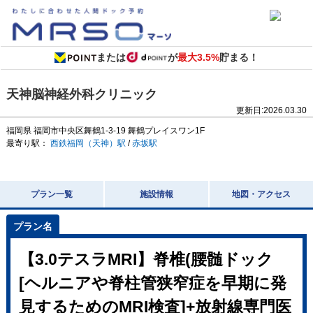
または
が
最大3.5%
貯まる！
天神脳神経外科クリニック
更新日:
2026.03.30
福岡県
福岡市中央区舞鶴1-3-19 舞鶴プレイスワン1F
最寄り駅：
西鉄福岡（天神）駅
/
赤坂駅
プラン一覧
施設情報
地図・アクセス
【3.0テスラMRI】脊椎(腰髄ドック
[ヘルニアや脊柱管狭窄症を早期に発
見するためのMRI検査]+放射線専門医