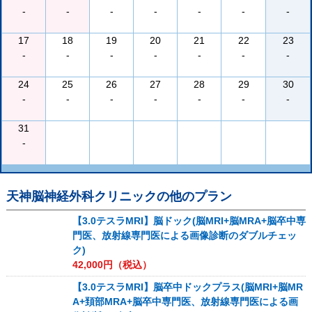
-
-
-
-
-
-
-
17
18
19
20
21
22
23
-
-
-
-
-
-
-
24
25
26
27
28
29
30
-
-
-
-
-
-
-
31
-
天神脳神経外科クリニック
の他のプラン
【3.0テスラMRI】脳ドック(脳MRI+脳MRA+脳卒中専
門医、放射線専門医による画像診断のダブルチェッ
ク)
42,000
円（税込）
【3.0テスラMRI】脳卒中ドックプラス(脳MRI+脳MR
A+頚部MRA+脳卒中専門医、放射線専門医による画