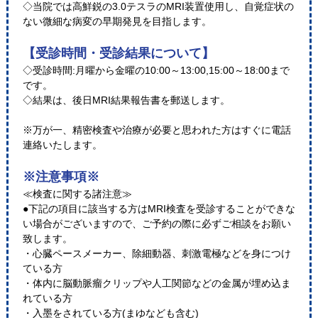
◇当院では高鮮鋭の3.0テスラのMRI装置使用し、自覚症状の
ない微細な病変の早期発見を目指します。
【受診時間・受診結果について】
◇受診時間:月曜から金曜の10:00～13:00,15:00～18:00まで
です。
◇結果は、後日MRI結果報告書を郵送します。
※万が一、精密検査や治療が必要と思われた方はすぐに電話
連絡いたします。
※注意事項※
≪検査に関する諸注意≫
●下記の項目に該当する方はMRI検査を受診することができな
い場合がございますので、ご予約の際に必ずご相談をお願い
致します。
・心臓ペースメーカー、除細動器、刺激電極などを身につけ
ている方
・体内に脳動脈瘤クリップや人工関節などの金属が埋め込ま
れている方
・入墨をされている方(まゆなども含む)