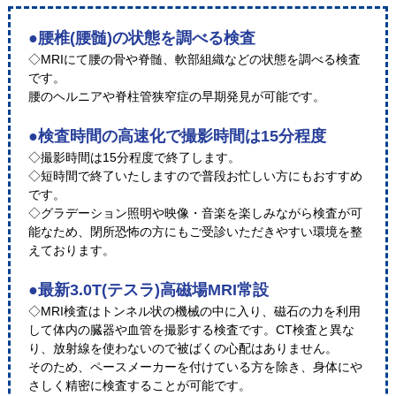
●腰椎(腰髄)の状態を調べる検査
◇MRIにて腰の骨や脊髄、軟部組織などの状態を調べる検査
です。
腰のヘルニアや脊柱管狭窄症の早期発見が可能です。
●検査時間の高速化で撮影時間は15分程度
◇撮影時間は15分程度で終了します。
◇短時間で終了いたしますので普段お忙しい方にもおすすめ
です。
◇グラデーション照明や映像・音楽を楽しみながら検査が可
能なため、閉所恐怖の方にもご受診いただきやすい環境を整
えております。
●最新3.0T(テスラ)高磁場MRI常設
◇MRI検査はトンネル状の機械の中に入り、磁石の力を利用
して体内の臓器や血管を撮影する検査です。CT検査と異な
り、放射線を使わないので被ばくの心配はありません。
そのため、ペースメーカーを付けている方を除き、身体にや
さしく精密に検査することが可能です。